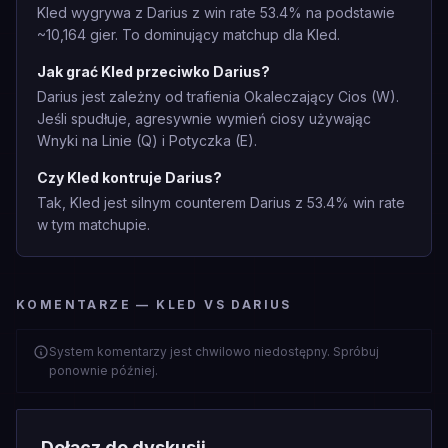
Kled wygrywa z Darius z win rate 53.4% na podstawie
~10,164 gier. To dominujący matchup dla Kled.
Jak grać Kled przeciwko Darius?
Darius jest zależny od trafienia Okaleczający Cios (W).
Jeśli spudłuje, agresywnie wymień ciosy używając
Wnyki na Linie (Q) i Potyczka (E).
Czy Kled kontruje Darius?
Tak, Kled jest silnym counterem Darius z 53.4% win rate
w tym matchupie.
KOMENTARZE — KLED VS DARIUS
System komentarzy jest chwilowo niedostępny. Spróbuj
ponownie później.
Dołącz do dyskusji