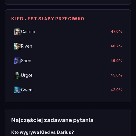
KLED JEST SŁABY PRZECIWKO
Camille
47.0
%
Riven
46.7
%
Shen
46.0
%
Urgot
45.6
%
Gwen
42.0
%
Najczęściej zadawane pytania
Kto wygrywa Kled vs Darius?