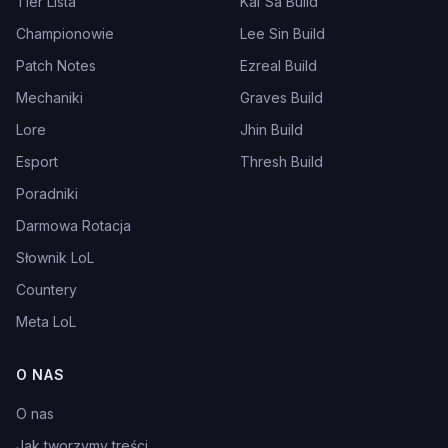
Tier Lista
Kai'Sa Build
Championowie
Lee Sin Build
Patch Notes
Ezreal Build
Mechaniki
Graves Build
Lore
Jhin Build
Esport
Thresh Build
Poradniki
Darmowa Rotacja
Słownik LoL
Countery
Meta LoL
O NAS
O nas
Jak tworzymy treści