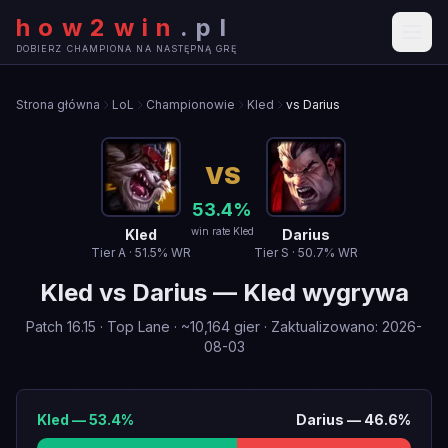
how2win
.
pl
DOBIERZ CHAMPIONA NA NASTĘPNĄ GRĘ
Strona główna
LoL
Championowie
Kled
vs Darius
VS
53.4
%
win rate Kled
Kled
Darius
Tier
A
·
51.5
% WR
Tier
S
·
50.7
% WR
Kled
vs
Darius
—
Kled wygrywa
Patch
16.15
·
Top Lane
· ~
10,164
gier
·
Zaktualizowano
:
2026-
08-03
Kled
—
53.4
%
Darius
—
46.6
%