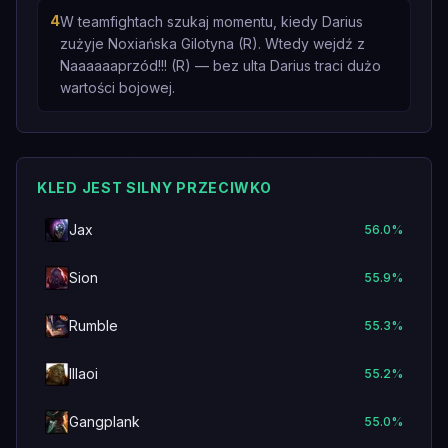
4
W teamfightach szukaj momentu, kiedy Darius
zużyje Noxiańska Gilotyna (R). Wtedy wejdź z
Naaaaaaprzód!!! (R) — bez ulta Darius traci dużo
wartości bojowej.
KLED JEST SILNY PRZECIWKO
Jax
56.0
%
Sion
55.9
%
Rumble
55.3
%
Illaoi
55.2
%
Gangplank
55.0
%