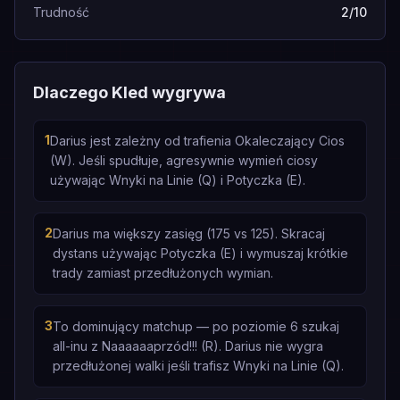
Trudność
2/10
Dlaczego Kled wygrywa
1
Darius jest zależny od trafienia Okaleczający Cios
(W). Jeśli spudłuje, agresywnie wymień ciosy
używając Wnyki na Linie (Q) i Potyczka (E).
2
Darius ma większy zasięg (175 vs 125). Skracaj
dystans używając Potyczka (E) i wymuszaj krótkie
trady zamiast przedłużonych wymian.
3
To dominujący matchup — po poziomie 6 szukaj
all-inu z Naaaaaaprzód!!! (R). Darius nie wygra
przedłużonej walki jeśli trafisz Wnyki na Linie (Q).