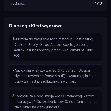
Trudność
4/10
Dlaczego Kled wygrywa
1
Kluczem do wygrania tego matchupu jest baiting
Doskok Umbry (E) od Aatrox. Bez tego spella
Aatrox jest bezbronny przeciwko Wnyki na Linie
(Q).
2
Aatrox ma większy zasięg (175 vs 125). Skracaj
dystans używając Potyczka (E) i wymuszaj krótkie
trady zamiast przedłużonych wymian.
3
Kontroluj falę pod swoją wieżą i zamrażaj. Aatrox
musi używać Ostrze Darkinów (Q) do farmienia, co
daje okno na gank junglera.