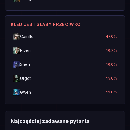
KLED JEST SŁABY PRZECIWKO
Camille
47.0
%
Riven
46.7
%
Shen
46.0
%
Urgot
45.6
%
Gwen
42.0
%
Najczęściej zadawane pytania