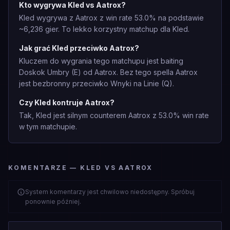
Kto wygrywa Kled vs Aatrox?
Kled wygrywa z Aatrox z win rate 53.0% na podstawie
~6,236 gier. To lekko korzystny matchup dla Kled.
Jak grać Kled przeciwko Aatrox?
Kluczem do wygrania tego matchupu jest baiting
Doskok Umbry (E) od Aatrox. Bez tego spella Aatrox
jest bezbronny przeciwko Wnyki na Linie (Q).
Czy Kled kontruje Aatrox?
Tak, Kled jest silnym counterem Aatrox z 53.0% win rate
w tym matchupie.
KOMENTARZE — KLED VS AATROX
System komentarzy jest chwilowo niedostępny. Spróbuj
ponownie później.