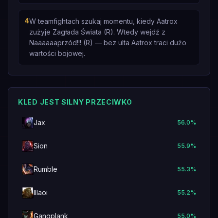
4
W teamfightach szukaj momentu, kiedy Aatrox
zużyje Zagłada Świata (R). Wtedy wejdź z
Naaaaaaprzód!!! (R) — bez ulta Aatrox traci dużo
wartości bojowej.
KLED JEST SILNY PRZECIWKO
Jax
56.0
%
Sion
55.9
%
Rumble
55.3
%
Illaoi
55.2
%
Gangplank
55.0
%