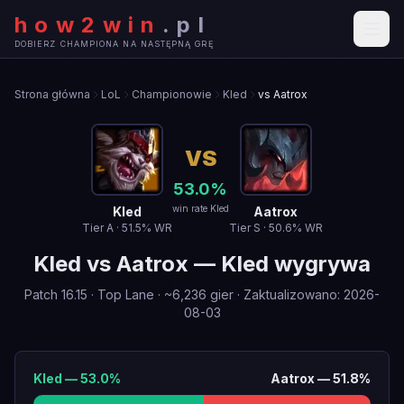
how2win
.
pl
DOBIERZ CHAMPIONA NA NASTĘPNĄ GRĘ
Strona główna
LoL
Championowie
Kled
vs Aatrox
VS
53.0
%
win rate Kled
Kled
Aatrox
Tier
A
·
51.5
% WR
Tier
S
·
50.6
% WR
Kled
vs
Aatrox
—
Kled wygrywa
Patch
16.15
·
Top Lane
· ~
6,236
gier
·
Zaktualizowano
:
2026-
08-03
Kled
—
53.0
%
Aatrox
—
51.8
%