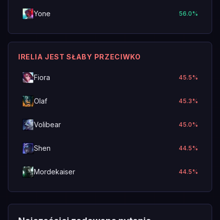
Yone
56.0
%
IRELIA JEST SŁABY PRZECIWKO
Fiora
45.5
%
Olaf
45.3
%
Volibear
45.0
%
Shen
44.5
%
Mordekaiser
44.5
%