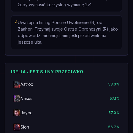
żeby wymusić korzystną wymianę 2v1.
4
Uważaj na timing Ponure Uwolnienie (R) od
Zaahen. Trzymaj swoje Ostrze Obrończyni (R) jako
odpowiedź, nie inicjuj nim jeśli przeciwnik ma
jeszcze ulta.
IRELIA JEST SILNY PRZECIWKO
Aatrox
58.0
%
Nasus
57.1
%
Jayce
57.0
%
Sion
56.7
%