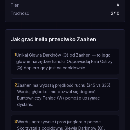
Tier
A
Trudność
2/10
Jak grać Irelia przeciwko Zaahen
1
Unikaj Glewia Darkinów (Q) od Zaahen — to jego
główne narzędzie handlu. Odpowiadaj Fala Ostrzy
(Q) dopiero gdy jest na cooldownie.
2
Zaahen ma wyższą prędkość ruchu (345 vs 335).
Warduj głęboko i nie pozwól się dogonić —
Buntowniczy Taniec (W) pomoże utrzymać
dystans.
3
Warduj agresywnie i proś junglera o pomoc.
Skorzystaj z cooldownu Glewia Darkinów (Q),