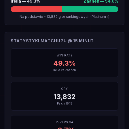
Irelia
—
49.3
%
Zaahen
—
54.0
%
Na podstawie ~13,832 gier rankingowych (Platinum+)
STATYSTYKI MATCHUPU @ 15 MINUT
WIN RATE
49.3
%
Irelia
vs
Zaahen
GRY
13,832
Patch
16.15
PRZEWAGA