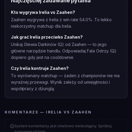
Najczęściej zadawane pytania
Kto wygrywa Irelia vs Zaahen?
Zaahen wygrywa z Irelia z win rate 54.0%. To lekko
niekorzystny matchup dla Irelia.
Jak grać Irelia przeciwko Zaahen?
Unikaj Glewia Darkinów (Q) od Zaahen — to jego
główne narzędzie handlu. Odpowiadaj Fala Ostrzy (Q)
dopiero gdy jest na cooldownie.
Czy Irelia kontruje Zaahen?
To wyrównany matchup — żaden z championów nie ma
wyraźnej przewagi. Wynik zależy od umiejętności i
współpracy z dżunglą.
KOMENTARZE — IRELIA VS ZAAHEN
System komentarzy jest chwilowo niedostępny. Spróbuj
ponownie później.