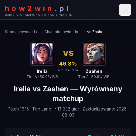
how2win
.
pl
DOBIERZ CHAMPIONA NA NASTĘPNĄ GRĘ
Strona główna
LoL
Championowie
Irelia
vs Zaahen
VS
49.3
%
win rate Irelia
Irelia
Zaahen
Tier
A
·
50.0
% WR
Tier
A
·
50.6
% WR
Irelia
vs
Zaahen
—
Wyrównany
matchup
Patch
16.15
·
Top Lane
· ~
13,832
gier
·
Zaktualizowano
:
2026-
08-03