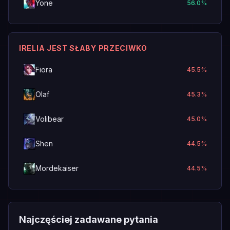
Yone
56.0
%
IRELIA JEST SŁABY PRZECIWKO
Fiora
45.5
%
Olaf
45.3
%
Volibear
45.0
%
Shen
44.5
%
Mordekaiser
44.5
%
Najczęściej zadawane pytania