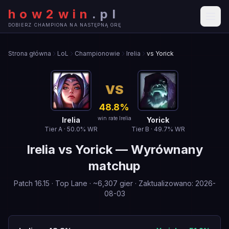
how2win
.
pl
DOBIERZ CHAMPIONA NA NASTĘPNĄ GRĘ
Strona główna
LoL
Championowie
Irelia
vs Yorick
VS
48.8
%
win rate Irelia
Irelia
Yorick
Tier
A
·
50.0
% WR
Tier
B
·
49.7
% WR
Irelia
vs
Yorick
—
Wyrównany
matchup
Patch
16.15
·
Top Lane
· ~
6,307
gier
·
Zaktualizowano
:
2026-
08-03