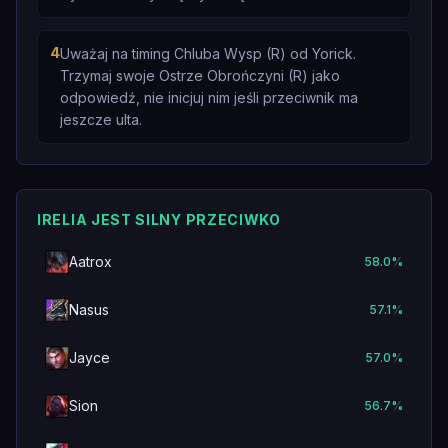
4
Uważaj na timing Chluba Wysp (R) od Yorick.
Trzymaj swoje Ostrze Obrończyni (R) jako
odpowiedź, nie inicjuj nim jeśli przeciwnik ma
jeszcze ulta.
IRELIA JEST SILNY PRZECIWKO
Aatrox
58.0
%
Nasus
57.1
%
Jayce
57.0
%
Sion
56.7
%