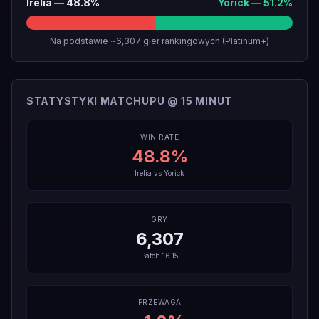
Irelia
—
48.8
%
Yorick
—
51.2
%
Na podstawie ~6,307 gier rankingowych (Platinum+)
STATYSTYKI MATCHUPU @ 15 MINUT
WIN RATE
48.8
%
Irelia
vs
Yorick
GRY
6,307
Patch
16.15
PRZEWAGA