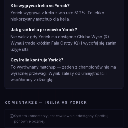
Kto wygrywa Irelia vs Yorick?
Yorick wygrywa z Irelia z win rate 51.2%. To lekko
niekorzystny matchup dla Irelia.
Jak grać Irelia przeciwko Yorick?
Nie walcz gdy Yorick ma dostępne Chluba Wysp (R).
Wymuś trade krótkim Fala Ostrzy (Q) i wycofaj się zanim
użyje ulta.
Czy Irelia kontruje Yorick?
To wyrównany matchup — żaden z championów nie ma
wyraźnej przewagi. Wynik zależy od umiejętności i
współpracy z dżunglą.
KOMENTARZE — IRELIA VS YORICK
System komentarzy jest chwilowo niedostępny. Spróbuj
ponownie później.