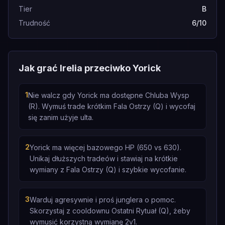
Tier
B
Trudność
6/10
Jak grać Irelia przeciwko Yorick
1
Nie walcz gdy Yorick ma dostępne Chluba Wysp
(R). Wymuś trade krótkim Fala Ostrzy (Q) i wycofaj
się zanim użyje ulta.
2
Yorick ma więcej bazowego HP (650 vs 630).
Unikaj dłuższych tradeów i stawiaj na krótkie
wymiany z Fala Ostrzy (Q) i szybkie wycofanie.
3
Warduj agresywnie i proś junglera o pomoc.
Skorzystaj z cooldownu Ostatni Rytuał (Q), żeby
wymusić korzystną wymianę 2v1.