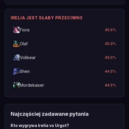
IRELIA JEST SŁABY PRZECIWKO
Fiora
45.5
%
Olaf
45.3
%
Volibear
45.0
%
Shen
44.5
%
Mordekaiser
44.5
%
Najczęściej zadawane pytania
Kto wygrywa Irelia vs Urgot?