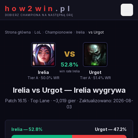
how2win
.
pl
DOBIERZ CHAMPIONA NA NASTĘPNĄ GRĘ
Strona główna
LoL
Championowie
Irelia
vs Urgot
VS
52.8
%
win rate Irelia
Irelia
Urgot
Tier
A
·
50.0
% WR
Tier
A
·
51.4
% WR
Irelia
vs
Urgot
—
Irelia wygrywa
Patch
16.15
·
Top Lane
· ~
3,019
gier
·
Zaktualizowano
:
2026-08-
03
Irelia
—
52.8
%
Urgot
—
47.2
%