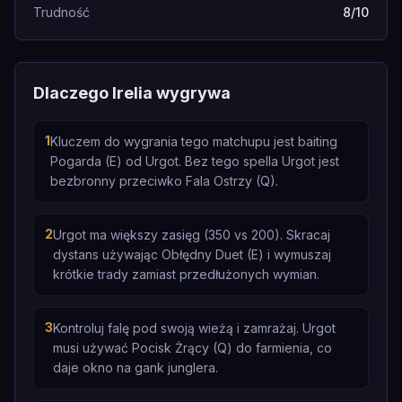
Trudność
8/10
Dlaczego Irelia wygrywa
1
Kluczem do wygrania tego matchupu jest baiting
Pogarda (E) od Urgot. Bez tego spella Urgot jest
bezbronny przeciwko Fala Ostrzy (Q).
2
Urgot ma większy zasięg (350 vs 200). Skracaj
dystans używając Obłędny Duet (E) i wymuszaj
krótkie trady zamiast przedłużonych wymian.
3
Kontroluj falę pod swoją wieżą i zamrażaj. Urgot
musi używać Pocisk Żrący (Q) do farmienia, co
daje okno na gank junglera.