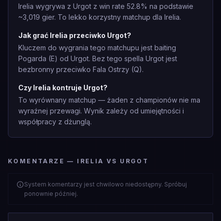
Irelia wygrywa z Urgot z win rate 52.8% na podstawie
~3,019 gier. To lekko korzystny matchup dla Irelia.
Jak grać Irelia przeciwko Urgot?
Kluczem do wygrania tego matchupu jest baiting
Pogarda (E) od Urgot. Bez tego spella Urgot jest
bezbronny przeciwko Fala Ostrzy (Q).
Czy Irelia kontruje Urgot?
To wyrównany matchup — żaden z championów nie ma
wyraźnej przewagi. Wynik zależy od umiejętności i
współpracy z dżunglą.
KOMENTARZE — IRELIA VS URGOT
System komentarzy jest chwilowo niedostępny. Spróbuj
ponownie później.