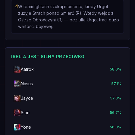
4
W teamfightach szukaj momentu, kiedy Urgot
zużyje Strach ponad Śmierć (R). Wtedy wejdź z
Ostrze Obrończyni (R) — bez ulta Urgot traci dużo
wartości bojowej.
IRELIA JEST SILNY PRZECIWKO
Aatrox
58.0
%
Nasus
57.1
%
Jayce
57.0
%
Sion
56.7
%
Yone
56.0
%