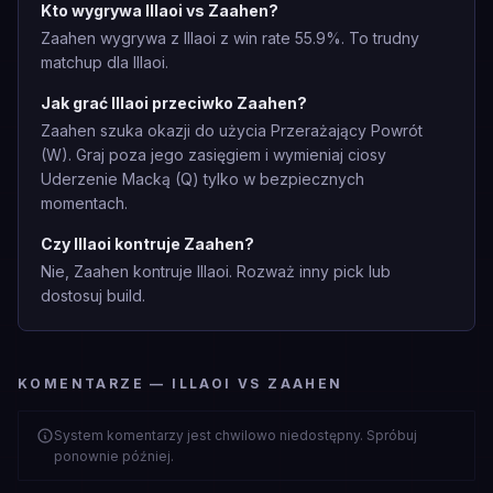
Kto wygrywa Illaoi vs Zaahen?
Zaahen wygrywa z Illaoi z win rate 55.9%. To trudny
matchup dla Illaoi.
Jak grać Illaoi przeciwko Zaahen?
Zaahen szuka okazji do użycia Przerażający Powrót
(W). Graj poza jego zasięgiem i wymieniaj ciosy
Uderzenie Macką (Q) tylko w bezpiecznych
momentach.
Czy Illaoi kontruje Zaahen?
Nie, Zaahen kontruje Illaoi. Rozważ inny pick lub
dostosuj build.
KOMENTARZE — ILLAOI VS ZAAHEN
System komentarzy jest chwilowo niedostępny. Spróbuj
ponownie później.