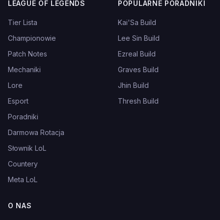
LEAGUE OF LEGENDS
POPULARNE PORADNIKI
Tier Lista
Kai'Sa Build
Championowie
Lee Sin Build
Patch Notes
Ezreal Build
Mechaniki
Graves Build
Lore
Jhin Build
Esport
Thresh Build
Poradniki
Darmowa Rotacja
Słownik LoL
Countery
Meta LoL
O NAS