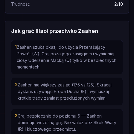
Trudność
2/10
Jak grać Illaoi przeciwko Zaahen
1
Zaahen szuka okazji do użycia Przerażający
Powrót (W). Graj poza jego zasięgiem i wymieniaj
ciosy Uderzenie Macką (Q) tylko w bezpiecznych
momentach.
2
Zaahen ma większy zasięg (175 vs 125). Skracaj
dystans używając Próba Ducha (E) i wymuszaj
krótkie trady zamiast przedłużonych wymian.
3
Graj bezpiecznie do poziomu 6 — Zaahen
dominuje wczesną grę. Nie walcz bez Skok Wiary
(R) i kluczowego przedmiotu.