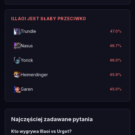
ILLAOI JEST SŁABY PRZECIWKO
Trundle
47.0
%
Nasus
46.7
%
Yorick
46.0
%
Heimerdinger
45.9
%
Garen
45.0
%
Najczęściej zadawane pytania
Kto wygrywa Illaoi vs Urgot?