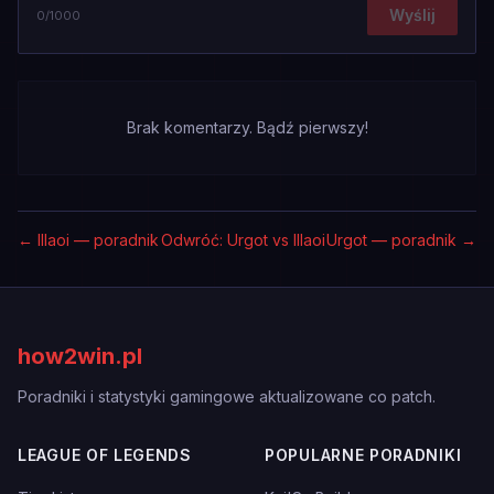
Wyślij
0
/1000
Brak komentarzy. Bądź pierwszy!
←
Illaoi — poradnik
Odwróć: Urgot vs Illaoi
Urgot — poradnik
→
how2win.pl
Poradniki i statystyki gamingowe aktualizowane co patch.
LEAGUE OF LEGENDS
POPULARNE PORADNIKI