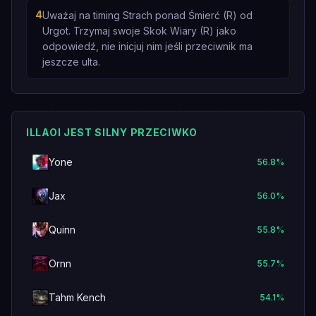
4
Uważaj na timing Strach ponad Śmierć (R) od
Urgot. Trzymaj swoje Skok Wiary (R) jako
odpowiedź, nie inicjuj nim jeśli przeciwnik ma
jeszcze ulta.
ILLAOI JEST SILNY PRZECIWKO
Yone
56.8
%
Jax
56.0
%
Quinn
55.8
%
Ornn
55.7
%
Tahm Kench
54.1
%