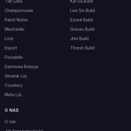
Tier Lista
Kai'Sa Build
Championowie
Lee Sin Build
Patch Notes
Ezreal Build
Mechaniki
Graves Build
Lore
Jhin Build
Esport
Thresh Build
Poradniki
Darmowa Rotacja
Słownik LoL
Countery
Meta LoL
O NAS
O nas
Jak tworzymy treści