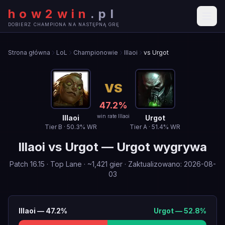
how2win
.
pl
DOBIERZ CHAMPIONA NA NASTĘPNĄ GRĘ
Strona główna
LoL
Championowie
Illaoi
vs Urgot
VS
47.2
%
win rate Illaoi
Illaoi
Urgot
Tier
B
·
50.3
% WR
Tier
A
·
51.4
% WR
Illaoi
vs
Urgot
—
Urgot wygrywa
Patch
16.15
·
Top Lane
· ~
1,421
gier
·
Zaktualizowano
:
2026-08-
03
Illaoi
—
47.2
%
Urgot
—
52.8
%