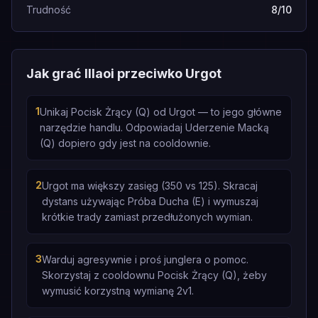
Trudność
8/10
Jak grać Illaoi przeciwko Urgot
1
Unikaj Pocisk Żrący (Q) od Urgot — to jego główne
narzędzie handlu. Odpowiadaj Uderzenie Macką
(Q) dopiero gdy jest na cooldownie.
2
Urgot ma większy zasięg (350 vs 125). Skracaj
dystans używając Próba Ducha (E) i wymuszaj
krótkie trady zamiast przedłużonych wymian.
3
Warduj agresywnie i proś junglera o pomoc.
Skorzystaj z cooldownu Pocisk Żrący (Q), żeby
wymusić korzystną wymianę 2v1.