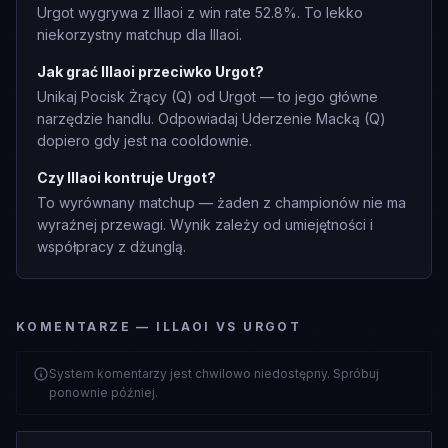
Urgot wygrywa z Illaoi z win rate 52.8%. To lekko
niekorzystny matchup dla Illaoi.
Jak grać Illaoi przeciwko Urgot?
Unikaj Pocisk Żrący (Q) od Urgot — to jego główne
narzędzie handlu. Odpowiadaj Uderzenie Macką (Q)
dopiero gdy jest na cooldownie.
Czy Illaoi kontruje Urgot?
To wyrównany matchup — żaden z championów nie ma
wyraźnej przewagi. Wynik zależy od umiejętności i
współpracy z dżunglą.
KOMENTARZE — ILLAOI VS URGOT
System komentarzy jest chwilowo niedostępny. Spróbuj
ponownie później.