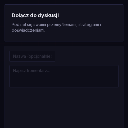
Dołącz do dyskusji
Podziel się swoimi przemyśleniami, strategiami i
doświadczeniami.