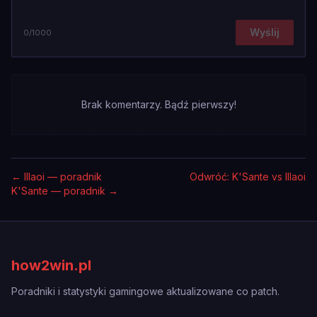
Wyślij
0
/1000
Brak komentarzy. Bądź pierwszy!
←
Illaoi — poradnik
Odwróć: K'Sante vs Illaoi
K'Sante — poradnik
→
how2win.pl
Poradniki i statystyki gamingowe aktualizowane co patch.