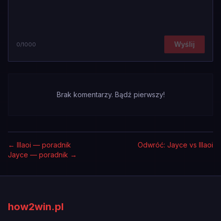
Wyślij
0
/1000
Brak komentarzy. Bądź pierwszy!
←
Illaoi — poradnik
Odwróć: Jayce vs Illaoi
Jayce — poradnik
→
how2win.pl