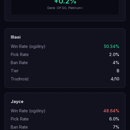
+
0.2
%
Dane: OP.GG, Platinum+
Illaoi
Win Rate (ogólny)
50.34%
Pick Rate
2.0%
Ban Rate
4%
Tier
B
Trudność
4/10
Jayce
Win Rate (ogólny)
48.64%
Pick Rate
6.0%
Ban Rate
7%