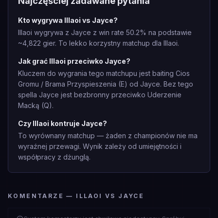
Najczęściej zadawane pytania
Kto wygrywa Illaoi vs Jayce?
Illaoi wygrywa z Jayce z win rate 50.2% na podstawie
~4,822 gier. To lekko korzystny matchup dla Illaoi.
Jak grać Illaoi przeciwko Jayce?
Kluczem do wygrania tego matchupu jest baiting Cios
Gromu / Brama Przyspieszenia (E) od Jayce. Bez tego
spella Jayce jest bezbronny przeciwko Uderzenie
Macką (Q).
Czy Illaoi kontruje Jayce?
To wyrównany matchup — żaden z championów nie ma
wyraźnej przewagi. Wynik zależy od umiejętności i
współpracy z dżunglą.
KOMENTARZE — ILLAOI VS JAYCE