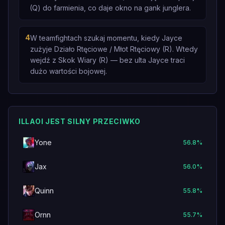
(Q) do farmienia, co daje okno na gank junglera.
4
W teamfightach szukaj momentu, kiedy Jayce
zużyje Działo Rtęciowe / Młot Rtęciowy (R). Wtedy
wejdź z Skok Wiary (R) — bez ulta Jayce traci
dużo wartości bojowej.
ILLAOI JEST SILNY PRZECIWKO
Yone
56.8
%
Jax
56.0
%
Quinn
55.8
%
Ornn
55.7
%