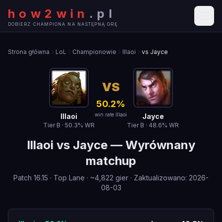
how2win
.
pl
DOBIERZ CHAMPIONA NA NASTĘPNĄ GRĘ
Strona główna
LoL
Championowie
Illaoi
vs Jayce
VS
50.2
%
win rate Illaoi
Illaoi
Jayce
Tier
B
·
50.3
% WR
Tier
B
·
48.6
% WR
Illaoi
vs
Jayce
—
Wyrównany
matchup
Patch
16.15
·
Top Lane
· ~
4,822
gier
·
Zaktualizowano
:
2026-
08-03