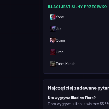
ILLAOI JEST SILNY PRZECIWKO
Yone
Jax
Quinn
Ornn
Tahm Kench
Najczęściej zadawane pyta
Kto wygrywa Illaoi vs Fiora?
Fiora wygrywa z Illaoi z win rate 55.5%