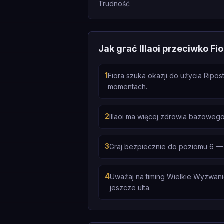
Trudność
Jak grać Illaoi przeciwko Fi
1
Fiora szuka okazji do użycia Ripo
momentach.
2
Illaoi ma więcej zdrowia bazowego
3
Graj bezpiecznie do poziomu 6 — 
4
Uważaj na timing Wielkie Wyzwanie
jeszcze ulta.