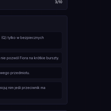
3/10
ą (Q) tylko w bezpiecznych
ie pozwól Fiora na krótkie burszty.
zowego przedmiotu.
cjuj nim jeśli przeciwnik ma