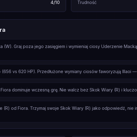
4/10
Trudność
ora
sta (W). Graj poza jego zasięgiem i wymieniaj ciosy Uderzenie Mack
 (656 vs 620 HP). Przedłużone wymiany ciosów faworyzują Illaoi — n
Fiora dominuje wczesną grę. Nie walcz bez Skok Wiary (R) i kluc
 (R) od Fiora. Trzymaj swoje Skok Wiary (R) jako odpowiedź, nie ini