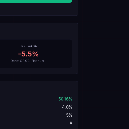
PRZEWAGA
-5.5
%
Dane: OP.GG, Platinum+
50.16%
4.0%
5%
A