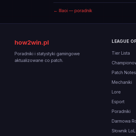
←
Illaoi — poradnik
LEAGUE O
how2win.pl
Tier Lista
Poradniki i statystyki gamingowe
aktualizowane co patch.
Championo
Patch Notes
Mechaniki
Lore
Esport
Poradniki
Darmowa Ro
Słownik LoL