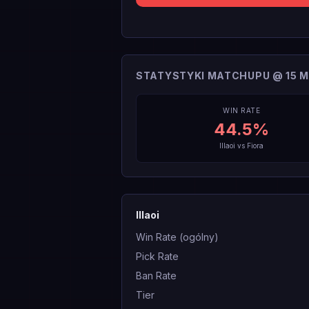
STATYSTYKI MATCHUPU @ 15 M
WIN RATE
44.5
%
Illaoi
vs
Fiora
Illaoi
Win Rate (ogólny)
Pick Rate
Ban Rate
Tier