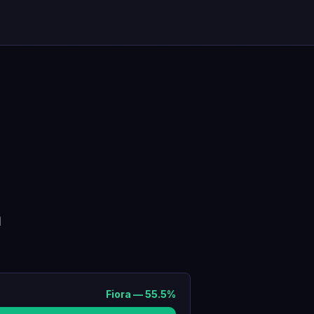
a
Fiora
—
55.5
%