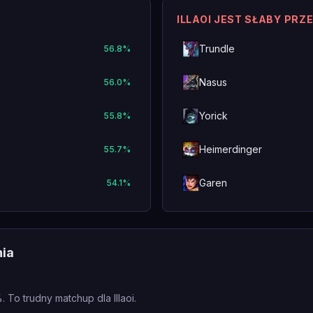
ILLAOI JEST SŁABY PRZ
Trundle
56.8
%
Nasus
56.0
%
Yorick
55.8
%
Heimerdinger
55.7
%
Garen
54.1
%
nia
. To trudny matchup dla Illaoi.