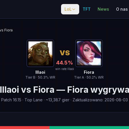
LoL
TFT
News
O nas
vs Fiora
VS
44.5
%
win rate Illaoi
Illaoi
Fiora
Tier
B
·
50.3
% WR
Tier
A
·
50.2
% WR
Illaoi
vs
Fiora
—
Fiora wygryw
Patch
16.15
·
Top Lane
· ~
13,387
gier
·
Zaktualizowano
:
2026-08-03