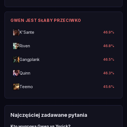
GWEN JEST SŁABY PRZECIWKO
K'Sante
46.9
%
Riven
46.8
%
Gangplank
46.5
%
Quinn
46.3
%
Teemo
45.6
%
Najczęściej zadawane pytania
Kto wygrywa Gwen vs Yorick?