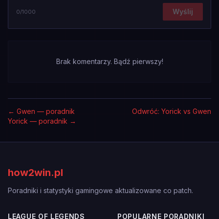
Wyślij
0
/1000
Brak komentarzy. Bądź pierwszy!
←
Gwen — poradnik
Odwróć: Yorick vs Gwen
Yorick — poradnik
→
how2win.pl
Poradniki i statystyki gamingowe aktualizowane co patch.
LEAGUE OF LEGENDS
POPULARNE PORADNIKI