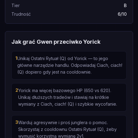
Tier
B
Trudność
6/10
Jak grać Gwen przeciwko Yorick
1
Unikaj Ostatni Rytuał (Q) od Yorick — to jego
główne narzędzie handlu. Odpowiadaj Ciach, ciach!
(Q) dopiero gdy jest na cooldownie.
2
Yorick ma więcej bazowego HP (650 vs 620).
Unikaj dłuższych tradeów i stawiaj na krótkie
wymiany z Ciach, ciach! (Q) i szybkie wycofanie.
3
Warduj agresywnie i proś junglera o pomoc.
Skorzystaj z cooldownu Ostatni Rytuał (Q), żeby
wymusić korzystną wymianę 2v1.