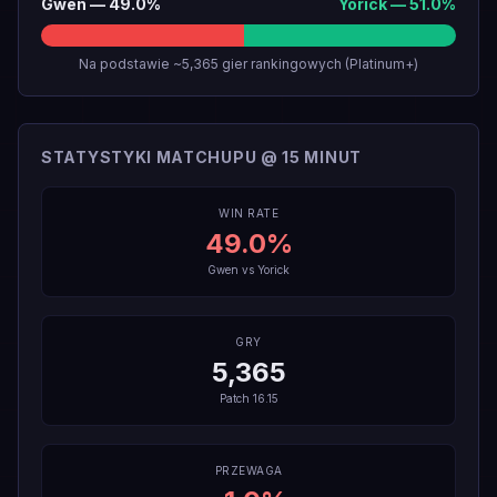
Gwen
—
49.0
%
Yorick
—
51.0
%
Na podstawie ~5,365 gier rankingowych (Platinum+)
STATYSTYKI MATCHUPU @ 15 MINUT
WIN RATE
49.0
%
Gwen
vs
Yorick
GRY
5,365
Patch
16.15
PRZEWAGA