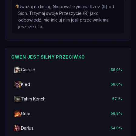
4
Uważaj na timing Niepowstrzymana Rzeź (R) od
Sion. Trzymaj swoje Przeszycie (R) jako
odpowiedź, nie inicjuj nim jeśli przeciwnik ma
jeszcze ulta.
GWEN JEST SILNY PRZECIWKO
Camille
58.0
%
Kled
58.0
%
Tahm Kench
57.1
%
Gnar
56.9
%
Darius
54.0
%