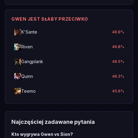
GWEN JEST SŁABY PRZECIWKO
K'Sante
46.9
%
Riven
46.8
%
Gangplank
46.5
%
Quinn
46.3
%
Teemo
45.6
%
Najczęściej zadawane pytania
Kto wygrywa Gwen vs Sion?