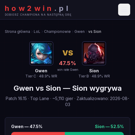
how2win
.
pl
DOBIERZ CHAMPIONA NA NASTĘPNĄ GRĘ
Strona główna
LoL
Championowie
Gwen
vs Sion
VS
47.5
%
win rate Gwen
Gwen
Sion
Tier
C
·
48.9
% WR
Tier
B
·
48.9
% WR
Gwen
vs
Sion
—
Sion wygrywa
Patch
16.15
·
Top Lane
· ~
5,110
gier
·
Zaktualizowano
:
2026-08-
03
Gwen
—
47.5
%
Sion
—
52.5
%