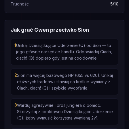
Trudność
5/10
Jak grać Gwen przeciwko Sion
1
Unikaj Dziesiątkujące Uderzenie (Q) od Sion — to
jego główne narzędzie handlu. Odpowiadaj Ciach,
ciach! (Q) dopiero gdy jest na cooldownie.
2
Sion ma więcej bazowego HP (655 vs 620). Unikaj
dłuższych tradeów i stawiaj na krótkie wymiany z
Ciach, ciach! (Q) i szybkie wycofanie.
3
Warduj agresywnie i proś junglera o pomoc.
Skorzystaj z cooldownu Dziesiątkujące Uderzenie
(Q), żeby wymusić korzystną wymianę 2v1.