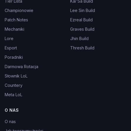
Tier Lista
Kai'Sa Build
Championowie
Lee Sin Build
Patch Notes
Ezreal Build
Mechaniki
Graves Build
Lore
Jhin Build
Esport
Thresh Build
Poradniki
Darmowa Rotacja
Słownik LoL
Countery
Meta LoL
O NAS
O nas
Jak tworzymy treści