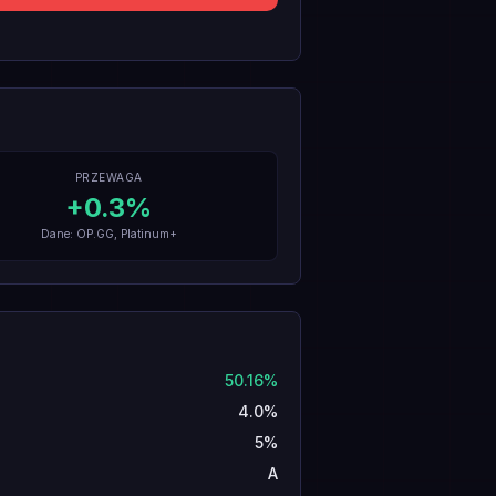
PRZEWAGA
+
0.3
%
Dane: OP.GG, Platinum+
50.16%
4.0%
5%
A