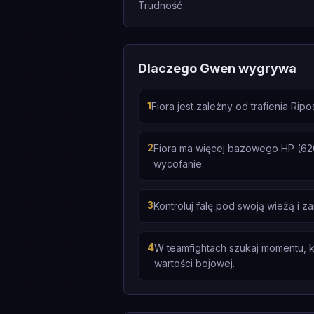
Trudność
Dlaczego Gwen wygrywa
1
Fiora jest zależny od trafienia Ripo
2
Fiora ma więcej bazowego HP (620 
wycofanie.
3
Kontroluj falę pod swoją wieżą i 
4
W teamfightach szukaj momentu, ki
wartości bojowej.