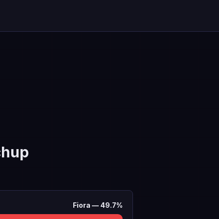
chup
Fiora
—
49.7
%