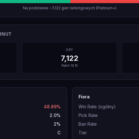
Na podstawie ~7,122 gier rankingowych (Platinum+)
INUT
GRY
7,122
Patch
16.15
Fiora
48.89%
Win Rate (ogólny)
2.0%
Pick Rate
2%
Ban Rate
C
Tier