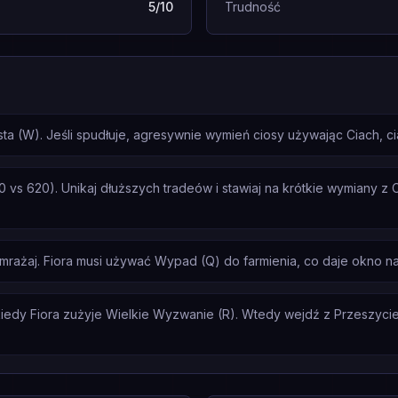
5/10
Trudność
sta (W). Jeśli spudłuje, agresywnie wymień ciosy używając Ciach, ciac
vs 620). Unikaj dłuższych tradeów i stawiaj na krótkie wymiany z Ci
zamrażaj. Fiora musi używać Wypad (Q) do farmienia, co daje okno na
edy Fiora zużyje Wielkie Wyzwanie (R). Wtedy wejdź z Przeszycie 