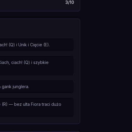
3/10
h! (Q) i Unik i Cięcie (E).
ach, ciach! (Q) i szybkie
 gank junglera.
(R) — bez ulta Fiora traci dużo