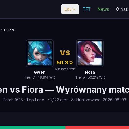
LoL
TFT
News
O nas
vs Fiora
VS
50.3
%
win rate Gwen
Gwen
Fiora
Tier
C
·
48.9
% WR
Tier
A
·
50.2
% WR
en
vs
Fiora
—
Wyrównany mat
Patch
16.15
·
Top Lane
· ~
7,122
gier
·
Zaktualizowano
:
2026-08-03