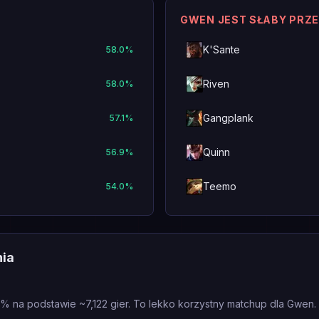
GWEN JEST SŁABY PRZ
K'Sante
58.0
%
Riven
58.0
%
Gangplank
57.1
%
Quinn
56.9
%
Teemo
54.0
%
nia
% na podstawie ~7,122 gier. To lekko korzystny matchup dla Gwen.