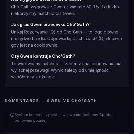
Cho'Gath wygrywa z Gwen z win rate 50.9%. To lekko
niekorzystny matchup dla Gwen.
Jak grać Gwen przeciwko Cho'Gath?
Unikaj Rozerwanie (Q) od Cho'Gath — to jego główne
narzędzie handlu. Odpowiadaj Ciach, ciach! (Q) dopiero
gdy jest na cooldownie.
Czy Gwen kontruje Cho'Gath?
To wyrównany matchup — żaden z championów nie ma
wyraźnej przewagi. Wynik zależy od umiejętności i
współpracy z dżunglą.
KOMENTARZE — GWEN VS CHO'GATH
System komentarzy jest chwilowo niedostępny. Spróbuj
ponownie później.