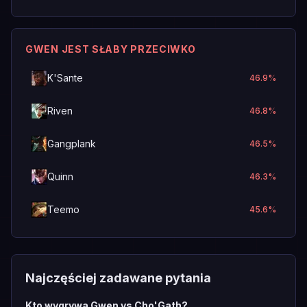
GWEN JEST SŁABY PRZECIWKO
K'Sante
46.9
%
Riven
46.8
%
Gangplank
46.5
%
Quinn
46.3
%
Teemo
45.6
%
Najczęściej zadawane pytania
Kto wygrywa Gwen vs Cho'Gath?