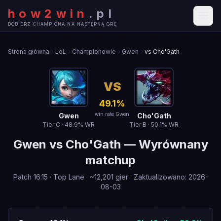
how2win
.
pl
DOBIERZ CHAMPIONA NA NASTĘPNĄ GRĘ
Strona główna
LoL
Championowie
Gwen
vs Cho'Gath
VS
49.1
%
win rate Gwen
Gwen
Cho'Gath
Tier
C
·
48.9
% WR
Tier
B
·
50.1
% WR
Gwen
vs
Cho'Gath
—
Wyrównany
matchup
Patch
16.15
·
Top Lane
· ~
12,201
gier
·
Zaktualizowano
:
2026-
08-03