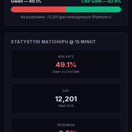
Gwen
—
49.1
%
Cho'Gath
—
50.9
%
Na podstawie ~12,201 gier rankingowych (Platinum+)
STATYSTYKI MATCHUPU @ 15 MINUT
WIN RATE
49.1
%
Gwen
vs
Cho'Gath
GRY
12,201
Patch
16.15
PRZEWAGA