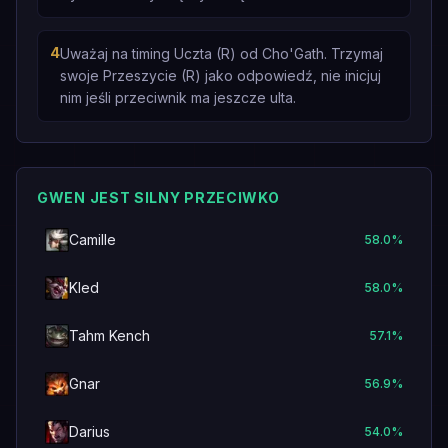
4
Uważaj na timing Uczta (R) od Cho'Gath. Trzymaj
swoje Przeszycie (R) jako odpowiedź, nie inicjuj
nim jeśli przeciwnik ma jeszcze ulta.
GWEN JEST SILNY PRZECIWKO
Camille
58.0
%
Kled
58.0
%
Tahm Kench
57.1
%
Gnar
56.9
%
Darius
54.0
%