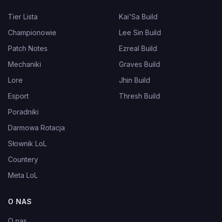
Tier Lista
Kai'Sa Build
Championowie
Lee Sin Build
Patch Notes
Ezreal Build
Mechaniki
Graves Build
Lore
Jhin Build
Esport
Thresh Build
Poradniki
Darmowa Rotacja
Słownik LoL
Countery
Meta LoL
O NAS
O nas