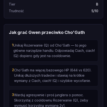
Tier
B
Trudność
5/10
Jak grać Gwen przeciwko Cho'Gath
1
Unikaj Rozerwanie (Q) od Cho'Gath — to jego
główne narzędzie handlu. Odpowiadaj Ciach, ciach!
(Q) dopiero gdy jest na cooldownie.
2
Cho'Gath ma więcej bazowego HP (644 vs 620).
Unikaj dłuższych tradeów i stawiaj na krótkie
wymiany z Ciach, ciach! (Q) i szybkie wycofanie.
3
Warduj agresywnie i proś junglera o pomoc.
Skorzystaj z cooldownu Rozerwanie (Q), żeby
wymusić korzystną wymianę 2v1.