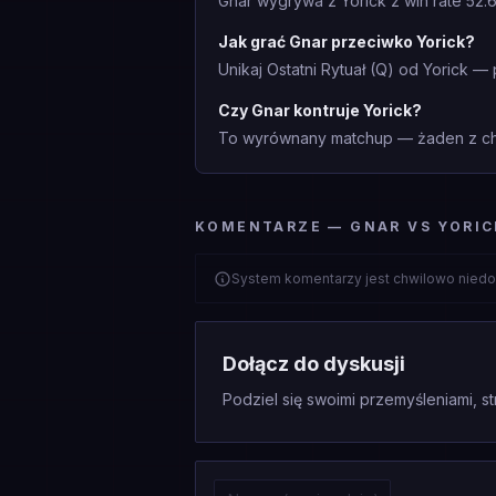
Gnar wygrywa z Yorick z win rate 52.
Jak grać Gnar przeciwko Yorick?
Unikaj Ostatni Rytuał (Q) od Yorick 
Czy Gnar kontruje Yorick?
To wyrównany matchup — żaden z cha
KOMENTARZE — GNAR VS YORIC
System komentarzy jest chwilowo niedo
Dołącz do dyskusji
Podziel się swoimi przemyśleniami, st