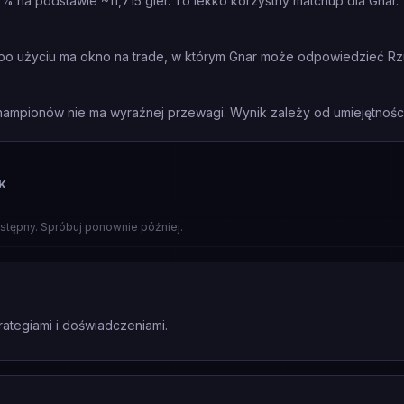
6% na podstawie ~11,715 gier. To lekko korzystny matchup dla Gnar.
— po użyciu ma okno na trade, w którym Gnar może odpowiedzieć Rzu
mpionów nie ma wyraźnej przewagi. Wynik zależy od umiejętności 
K
stępny. Spróbuj ponownie później.
rategiami i doświadczeniami.