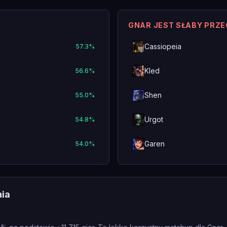
GNAR JEST SŁABY PRZ
Cassiopeia
57.3
%
Kled
56.6
%
Shen
55.0
%
Urgot
54.8
%
Garen
54.0
%
nia