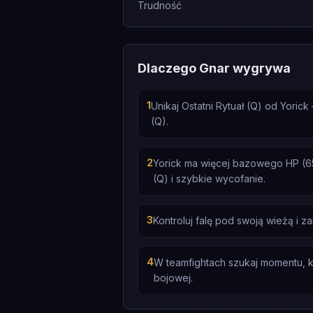
Trudność
Dlaczego Gnar wygrywa
1
Unikaj Ostatni Rytuał (Q) od Yori
(Q).
2
Yorick ma więcej bazowego HP (650
(Q) i szybkie wycofanie.
3
Kontroluj falę pod swoją wieżą i z
4
W teamfightach szukaj momentu, k
bojowej.