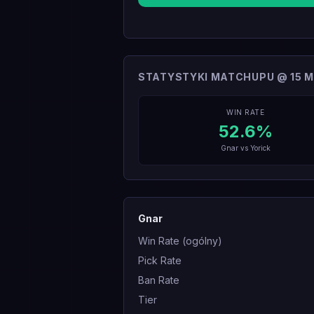
STATYSTYKI MATCHUPU @ 15 M
WIN RATE
52.6
%
Gnar
vs
Yorick
Gnar
Win Rate (ogólny)
Pick Rate
Ban Rate
Tier