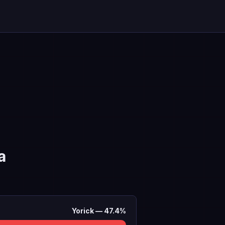
a
Yorick
—
47.4
%