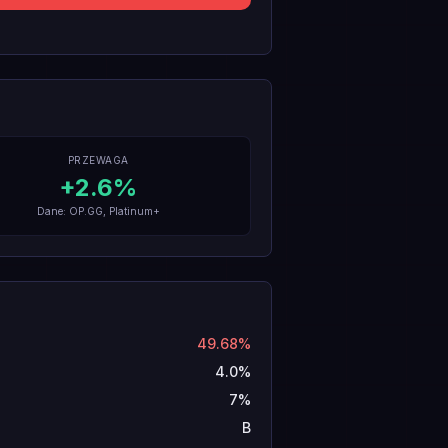
PRZEWAGA
+
2.6
%
Dane: OP.GG, Platinum+
49.68%
4.0%
7%
B