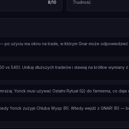
8/10
Trudność
ck — po użyciu ma okno na trade, w którym Gnar może odpowiedzieć
 vs 540). Unikaj dłuższych tradeów i stawiaj na krótkie wymiany z
amrażaj. Yorick musi używać Ostatni Rytuał (Q) do farmienia, co daje
iedy Yorick zużyje Chluba Wysp (R). Wtedy wejdź z GNAR! (R) — bez