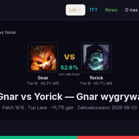
LoL
TFT
News
O nas
vs Yorick
VS
52.6
%
win rate Gnar
Gnar
Yorick
Tier
B
·
49.2
% WR
Tier
B
·
49.7
% WR
Gnar
vs
Yorick
—
Gnar wygryw
Patch
16.15
·
Top Lane
· ~
11,715
gier
·
Zaktualizowano
:
2026-08-03