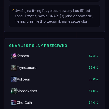
4
Uważaj na timing Przypieczętowany Los (R) od
Yone. Trzymaj swoje GNAR! (R) jako odpowiedź,
nie inicjuj nim jeśli przeciwnik ma jeszcze ulta.
GNAR JEST SILNY PRZECIWKO
Kennen
57.3
%
Tryndamere
56.6
%
Volibear
55.0
%
Mordekaiser
54.8
%
Cho'Gath
54.0
%