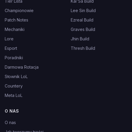
Tier Lista
Kai'Sa Build
Championowie
Lee Sin Build
Patch Notes
Ezreal Build
Mechaniki
Graves Build
Lore
Jhin Build
Esport
Thresh Build
Poradniki
Darmowa Rotacja
Słownik LoL
Countery
Meta LoL
O NAS
O nas
Jak tworzymy treści