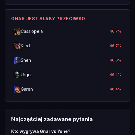
GNAR JEST SŁABY PRZECIWKO
Cassiopeia
46.7
%
Kled
46.7
%
Shen
46.6
%
Urgot
46.4
%
Garen
46.4
%
Najczęściej zadawane pytania
Kto wygrywa Gnar vs Yone?