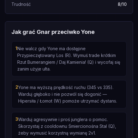
Trudność
8/10
Jak grać Gnar przeciwko Yone
1
Nie walcz gdy Yone ma dostępne
Przypieczętowany Los (R). Wymuś trade krótkim
Rzut Bumerangiem / Daj Kamienia! (Q) i wycofaj się
zanim użyje ulta.
2
Yone ma wyższą prędkość ruchu (345 vs 335).
Warduj głęboko i nie pozwól się dogonić —
Hipersiła / Łomot (W) pomoże utrzymać dystans.
3
Warduj agresywnie i proś junglera o pomoc.
Skorzystaj z cooldownu Śmiercionośna Stal (Q),
żeby wymusić korzystną wymianę 2v1.