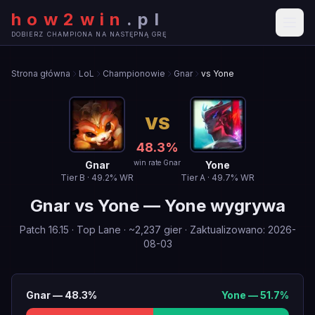
how2win
.
pl
DOBIERZ CHAMPIONA NA NASTĘPNĄ GRĘ
Strona główna
LoL
Championowie
Gnar
vs Yone
VS
48.3
%
win rate Gnar
Gnar
Yone
Tier
B
·
49.2
% WR
Tier
A
·
49.7
% WR
Gnar
vs
Yone
—
Yone wygrywa
Patch
16.15
·
Top Lane
· ~
2,237
gier
·
Zaktualizowano
:
2026-
08-03
Gnar
—
48.3
%
Yone
—
51.7
%