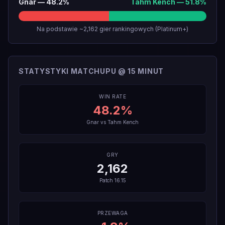
Gnar
—
48.2
%
Tahm Kench
—
51.8
%
Na podstawie ~2,162 gier rankingowych (Platinum+)
STATYSTYKI MATCHUPU @ 15 MINUT
WIN RATE
48.2
%
Gnar
vs
Tahm Kench
GRY
2,162
Patch
16.15
PRZEWAGA