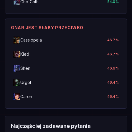
Cho'Gath
54.0
%
GNAR JEST SŁABY PRZECIWKO
Cassiopeia
46.7
%
Kled
46.7
%
Shen
46.6
%
Urgot
46.4
%
Garen
46.4
%
Najczęściej zadawane pytania