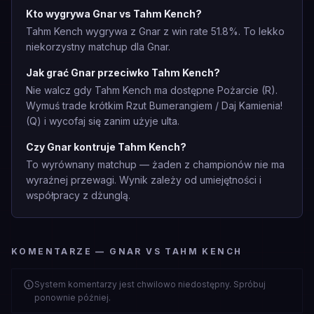
Kto wygrywa Gnar vs Tahm Kench?
Tahm Kench wygrywa z Gnar z win rate 51.8%. To lekko
niekorzystny matchup dla Gnar.
Jak grać Gnar przeciwko Tahm Kench?
Nie walcz gdy Tahm Kench ma dostępne Pożarcie (R).
Wymuś trade krótkim Rzut Bumerangiem / Daj Kamienia!
(Q) i wycofaj się zanim użyje ulta.
Czy Gnar kontruje Tahm Kench?
To wyrównany matchup — żaden z championów nie ma
wyraźnej przewagi. Wynik zależy od umiejętności i
współpracy z dżunglą.
KOMENTARZE — GNAR VS TAHM KENCH
System komentarzy jest chwilowo niedostępny. Spróbuj
ponownie później.