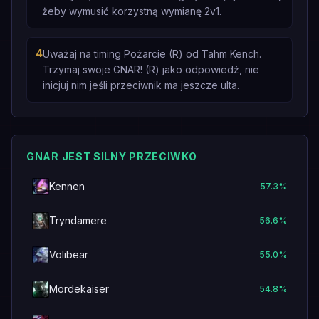
żeby wymusić korzystną wymianę 2v1.
4
Uważaj na timing Pożarcie (R) od Tahm Kench.
Trzymaj swoje GNAR! (R) jako odpowiedź, nie
inicjuj nim jeśli przeciwnik ma jeszcze ulta.
GNAR JEST SILNY PRZECIWKO
Kennen
57.3
%
Tryndamere
56.6
%
Volibear
55.0
%
Mordekaiser
54.8
%