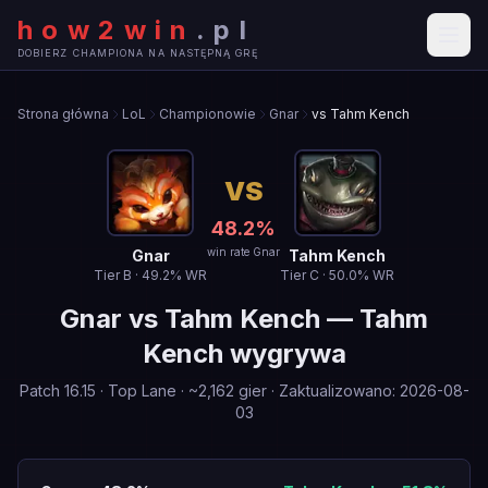
how2win
.
pl
DOBIERZ CHAMPIONA NA NASTĘPNĄ GRĘ
Strona główna
LoL
Championowie
Gnar
vs Tahm Kench
VS
48.2
%
win rate Gnar
Gnar
Tahm Kench
Tier
B
·
49.2
% WR
Tier
C
·
50.0
% WR
Gnar
vs
Tahm Kench
—
Tahm
Kench wygrywa
Patch
16.15
·
Top Lane
· ~
2,162
gier
·
Zaktualizowano
:
2026-08-
03