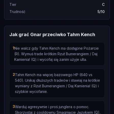
Tier
C
Trudność
5/10
Jak grać Gnar przeciwko Tahm Kench
1
Nie walcz gdy Tahm Kench ma dostępne Pożarcie
(R). Wymuś trade krótkim Rzut Bumerangiem / Daj
Kamienia! (Q) i wycofaj się zanim użyje ulta.
2
Tahm Kench ma więcej bazowego HP (640 vs
540). Unikaj dłuższych tradeów i stawiaj na krótkie
wymiany z Rzut Bumerangiem / Daj Kamienia! (Q) i
szybkie wycofanie.
3
Warduj agresywnie i proś junglera o pomoc.
Skorzystaj z cooldownu Smagnięcie Językiem (Q),