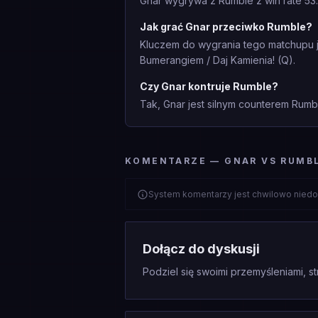
Gnar wygrywa z Rumble z win rate 53.
Jak grać Gnar przeciwko Rumble?
Kluczem do wygrania tego matchupu je
Bumerangiem / Daj Kamienia! (Q).
Czy Gnar kontruje Rumble?
Tak, Gnar jest silnym counterem Rumb
KOMENTARZE — GNAR VS RUMB
System komentarzy jest chwilowo niedo
Dołącz do dyskusji
Podziel się swoimi przemyśleniami, st