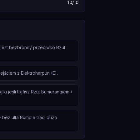
10/10
e jest bezbronny przeciwko Rzut
ściem z Elektroharpun (E).
ki jeśli trafisz Rzut Bumerangiem /
bez ulta Rumble traci dużo