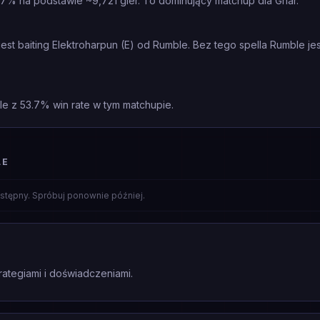
7% na podstawie ~9,721 gier. To dominujący matchup dla Gnar.
st baiting Elektroharpun (E) od Rumble. Bez tego spella Rumble j
le z 53.7% win rate w tym matchupie.
LE
stępny. Spróbuj ponownie później.
rategiami i doświadczeniami.