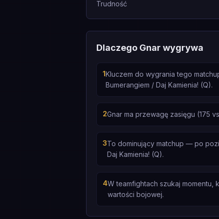
Trudność
Dlaczego Gnar wygrywa
1
Kluczem do wygrania tego matchupu
Bumerangiem / Daj Kamienia! (Q).
2
Gnar ma przewagę zasięgu (175 vs
3
To dominujący matchup — po poziom
Daj Kamienia! (Q).
4
W teamfightach szukaj momentu, 
wartości bojowej.