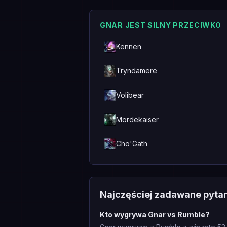
GNAR JEST SILNY PRZECIWKO
Kennen
Tryndamere
Volibear
Mordekaiser
Cho'Gath
Najczęściej zadawane pyta
Kto wygrywa Gnar vs Rumble?