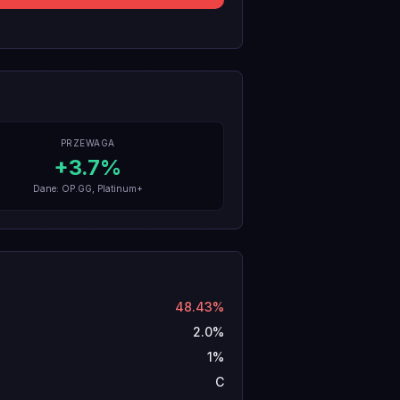
PRZEWAGA
+
3.7
%
Dane: OP.GG, Platinum+
48.43%
2.0%
1%
C