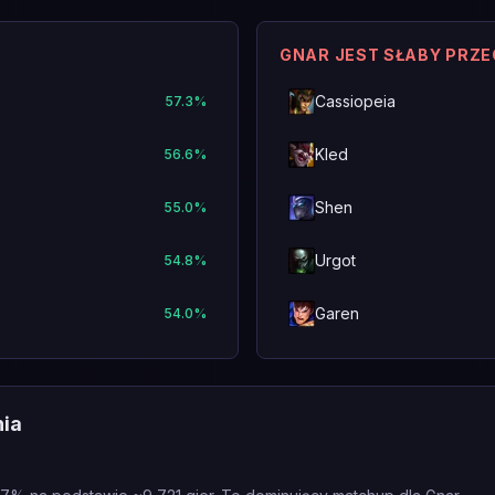
GNAR JEST SŁABY PRZ
Cassiopeia
57.3
%
Kled
56.6
%
Shen
55.0
%
Urgot
54.8
%
Garen
54.0
%
nia