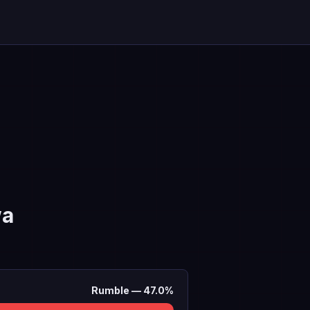
wa
Rumble
—
47.0
%