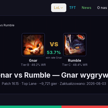
LoL
TFT
News
O nas
vs Rumble
VS
53.7
%
win rate Gnar
Gnar
Rumble
Tier
B
·
49.2
% WR
Tier
C
·
48.4
% WR
nar
vs
Rumble
—
Gnar wygry
Patch
16.15
·
Top Lane
· ~
9,721
gier
·
Zaktualizowano
:
2026-08-03