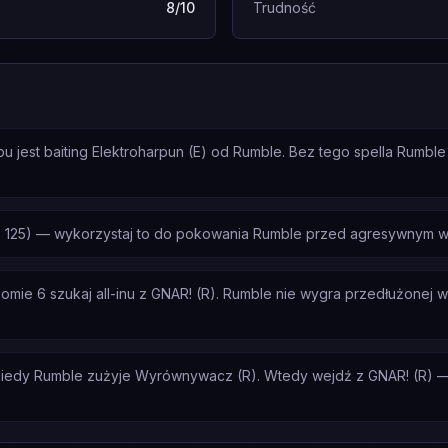
8/10
Trudność
 jest baiting Elektroharpun (E) od Rumble. Bez tego spella Rumbl
 125) — wykorzystaj to do pokowania Rumble przed agresywnym wej
ie 6 szukaj all-inu z GNAR! (R). Rumble nie wygra przedłużonej wal
kiedy Rumble zużyje Wyrównywacz (R). Wtedy wejdź z GNAR! (R) — 