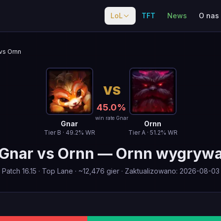
LoL
TFT
News
O nas
vs Ornn
VS
45.0
%
win rate Gnar
Gnar
Ornn
Tier
B
·
49.2
% WR
Tier
A
·
51.2
% WR
Gnar
vs
Ornn
—
Ornn wygryw
Patch
16.15
·
Top Lane
· ~
12,476
gier
·
Zaktualizowano
:
2026-08-03