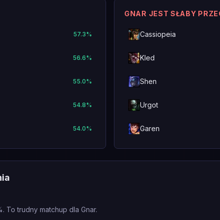
GNAR JEST SŁABY PRZ
Cassiopeia
57.3
%
Kled
56.6
%
Shen
55.0
%
Urgot
54.8
%
Garen
54.0
%
nia
. To trudny matchup dla Gnar.