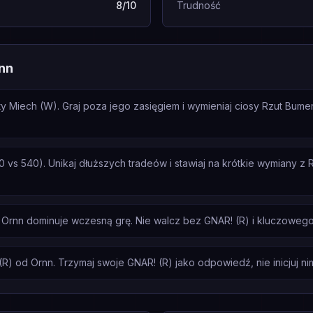
8/10
Trudność
nn
y Miech (W). Graj poza jego zasięgiem i wymieniaj ciosy Rzut Bumer
s 540). Unikaj dłuższych tradeów i stawiaj na krótkie wymiany z 
Ornn dominuje wczesną grę. Nie walcz bez GNAR! (R) i kluczowego
) od Ornn. Trzymaj swoje GNAR! (R) jako odpowiedź, nie inicjuj nim 