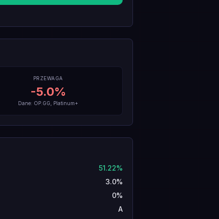
PRZEWAGA
-5.0
%
Dane: OP.GG, Platinum+
51.22%
3.0%
0%
A