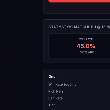
STATYSTYKI MATCHUPU @ 15 M
WIN RATE
45.0
%
Gnar
vs
Ornn
Gnar
Win Rate (ogólny)
Pick Rate
Ban Rate
Tier