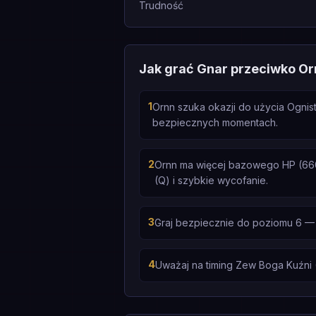
Trudność
Jak grać Gnar przeciwko Or
1
Ornn szuka okazji do użycia Ognist
bezpiecznych momentach.
2
Ornn ma więcej bazowego HP (660 v
(Q) i szybkie wycofanie.
3
Graj bezpiecznie do poziomu 6 — 
4
Uważaj na timing Zew Boga Kuźni (R