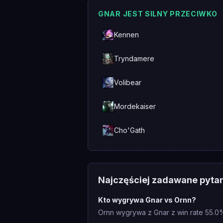
GNAR JEST SILNY PRZECIWKO
Kennen
Tryndamere
Volibear
Mordekaiser
Cho'Gath
Najczęściej zadawane pyta
Kto wygrywa Gnar vs Ornn?
Ornn wygrywa z Gnar z win rate 55.0%