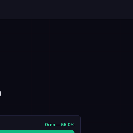
a
Ornn
—
55.0
%