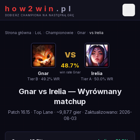
how2win
.
pl
DOBIERZ CHAMPIONA NA NASTĘPNĄ GRĘ
Strona główna
LoL
Championowie
Gnar
vs Irelia
VS
48.7
%
win rate Gnar
Gnar
Irelia
Tier
B
·
49.2
% WR
Tier
A
·
50.0
% WR
Gnar
vs
Irelia
—
Wyrównany
matchup
Patch
16.15
·
Top Lane
· ~
9,877
gier
·
Zaktualizowano
:
2026-
08-03