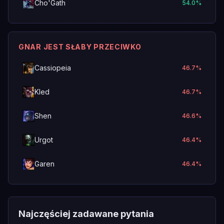
Cho'Gath
54.0
%
GNAR JEST SŁABY PRZECIWKO
Cassiopeia
46.7
%
Kled
46.7
%
Shen
46.6
%
Urgot
46.4
%
Garen
46.4
%
Najczęściej zadawane pytania