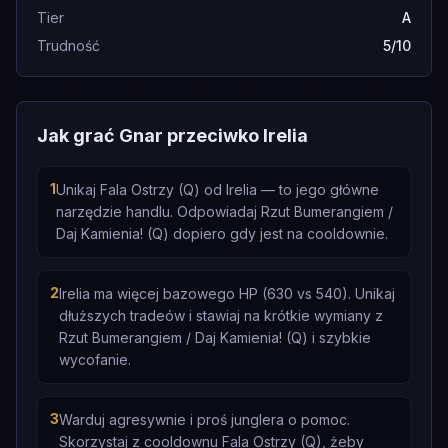
Tier
A
Trudność
5/10
Jak grać Gnar przeciwko Irelia
1
Unikaj Fala Ostrzy (Q) od Irelia — to jego główne
narzędzie handlu. Odpowiadaj Rzut Bumerangiem /
Daj Kamienia! (Q) dopiero gdy jest na cooldownie.
2
Irelia ma więcej bazowego HP (630 vs 540). Unikaj
dłuższych tradeów i stawiaj na krótkie wymiany z
Rzut Bumerangiem / Daj Kamienia! (Q) i szybkie
wycofanie.
3
Warduj agresywnie i proś junglera o pomoc.
Skorzystaj z cooldownu Fala Ostrzy (Q), żeby