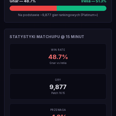
Gnar
—
48.7
%
Irelia
—
51.3
%
Na podstawie ~9,877 gier rankingowych (Platinum+)
STATYSTYKI MATCHUPU @ 15 MINUT
WIN RATE
48.7
%
Gnar
vs
Irelia
GRY
9,877
Patch
16.15
PRZEWAGA