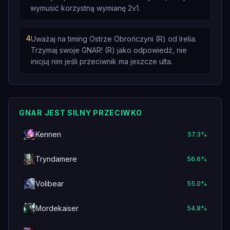
wymusić korzystną wymianę 2v1.
4
Uważaj na timing Ostrze Obrończyni (R) od Irelia.
Trzymaj swoje GNAR! (R) jako odpowiedź, nie
inicjuj nim jeśli przeciwnik ma jeszcze ulta.
GNAR JEST SILNY PRZECIWKO
Kennen
57.3
%
Tryndamere
56.6
%
Volibear
55.0
%
Mordekaiser
54.8
%