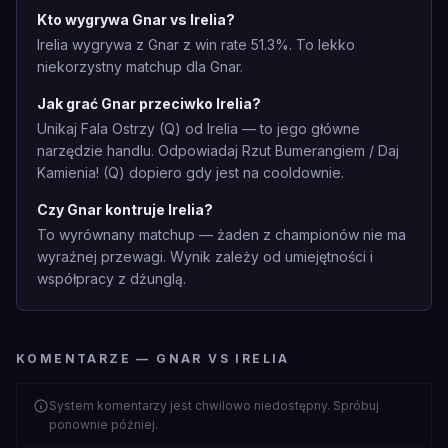
Kto wygrywa Gnar vs Irelia?
Irelia wygrywa z Gnar z win rate 51.3%. To lekko
niekorzystny matchup dla Gnar.
Jak grać Gnar przeciwko Irelia?
Unikaj Fala Ostrzy (Q) od Irelia — to jego główne
narzędzie handlu. Odpowiadaj Rzut Bumerangiem / Daj
Kamienia! (Q) dopiero gdy jest na cooldownie.
Czy Gnar kontruje Irelia?
To wyrównany matchup — żaden z championów nie ma
wyraźnej przewagi. Wynik zależy od umiejętności i
współpracy z dżunglą.
KOMENTARZE — GNAR VS IRELIA
System komentarzy jest chwilowo niedostępny. Spróbuj
ponownie później.