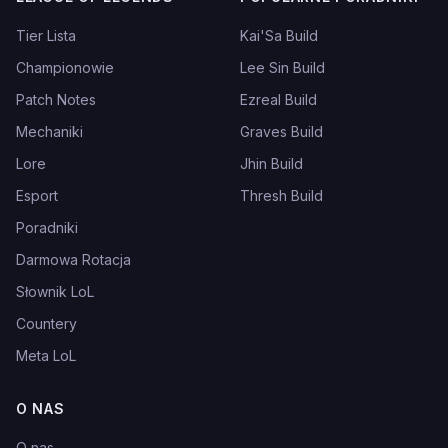
Tier Lista
Kai'Sa Build
Championowie
Lee Sin Build
Patch Notes
Ezreal Build
Mechaniki
Graves Build
Lore
Jhin Build
Esport
Thresh Build
Poradniki
Darmowa Rotacja
Słownik LoL
Countery
Meta LoL
O NAS
O nas