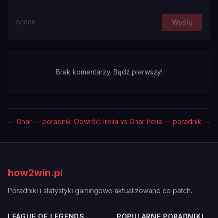
Wyślij
0
/1000
Brak komentarzy. Bądź pierwszy!
←
Gnar — poradnik
Odwróć: Irelia vs Gnar
Irelia — poradnik
→
how2win.pl
Poradniki i statystyki gamingowe aktualizowane co patch.
LEAGUE OF LEGENDS
POPULARNE PORADNIKI