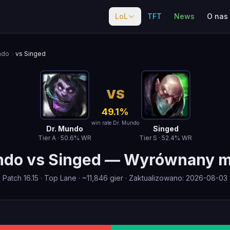
LoL
TFT
News
O nas
ndo
vs Singed
VS
49.1
%
win rate Dr. Mundo
Dr. Mundo
Singed
Tier
A
·
50.6
% WR
Tier
S
·
52.4
% WR
ndo
vs
Singed
—
Wyrównany m
Patch
16.15
·
Top Lane
· ~
11,846
gier
·
Zaktualizowano
:
2026-08-03