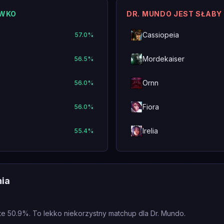
IWKO
DR. MUNDO JEST SŁABY
Cassiopeia
57.0
%
Mordekaiser
56.5
%
Ornn
56.0
%
Fiora
56.0
%
Irelia
55.4
%
nia
te 50.9%. To lekko niekorzystny matchup dla Dr. Mundo.