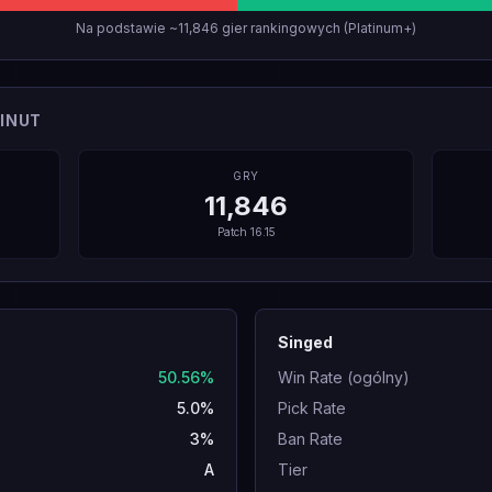
Na podstawie ~11,846 gier rankingowych (Platinum+)
INUT
GRY
11,846
Patch
16.15
Singed
50.56%
Win Rate (ogólny)
5.0%
Pick Rate
3%
Ban Rate
A
Tier