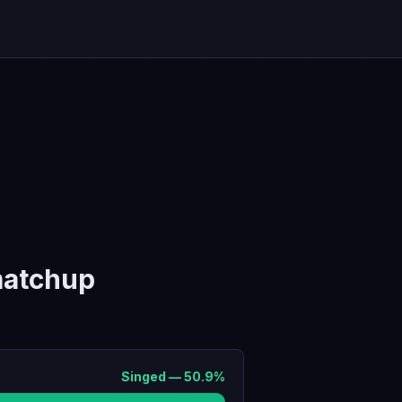
atchup
Singed
—
50.9
%