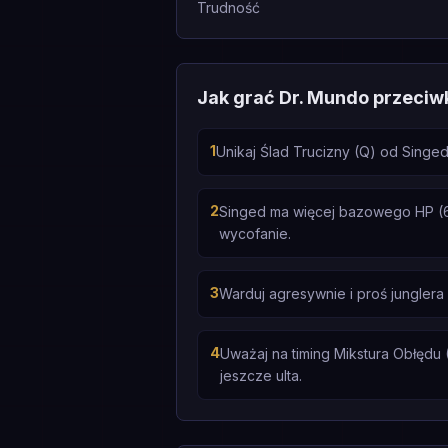
Trudność
Jak grać Dr. Mundo przeciw
1
Unikaj Ślad Trucizny (Q) od Singe
2
Singed ma więcej bazowego HP (650
wycofanie.
3
Warduj agresywnie i proś jungler
4
Uważaj na timing Mikstura Obłędu 
jeszcze ulta.