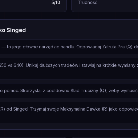
5/10
Trudność
ko Singed
d — to jego główne narzędzie handlu. Odpowiadaj Zatruta Piła (Q) d
 vs 640). Unikaj dłuższych tradeów i stawiaj na krótkie wymiany z 
a o pomoc. Skorzystaj z cooldownu Ślad Trucizny (Q), żeby wymusić
(R) od Singed. Trzymaj swoje Maksymalna Dawka (R) jako odpowiedź, 