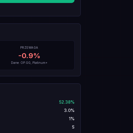
PRZEWAGA
-0.9
%
Dane: OP.GG, Platinum+
52.38%
3.0%
1%
S