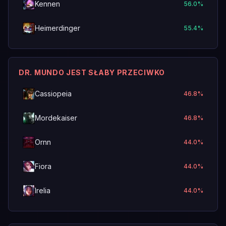
Kennen
56.0
%
Heimerdinger
55.4
%
DR. MUNDO JEST SŁABY PRZECIWKO
Cassiopeia
46.8
%
Mordekaiser
46.8
%
Ornn
44.0
%
Fiora
44.0
%
Irelia
44.0
%