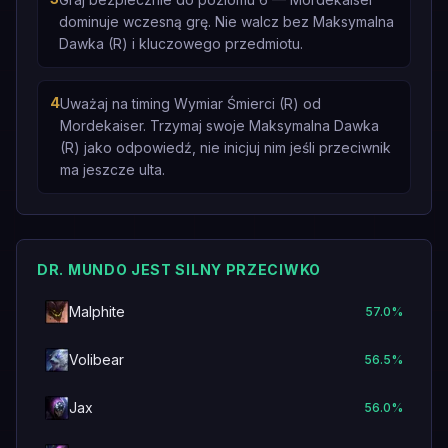
dominuje wczesną grę. Nie walcz bez Maksymalna
Dawka (R) i kluczowego przedmiotu.
4
Uważaj na timing Wymiar Śmierci (R) od
Mordekaiser. Trzymaj swoje Maksymalna Dawka
(R) jako odpowiedź, nie inicjuj nim jeśli przeciwnik
ma jeszcze ulta.
DR. MUNDO JEST SILNY PRZECIWKO
Malphite
57.0
%
Volibear
56.5
%
Jax
56.0
%