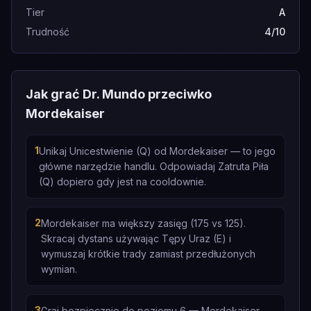
Tier
A
Trudność
4/10
Jak grać Dr. Mundo przeciwko
Mordekaiser
1
Unikaj Unicestwienie (Q) od Mordekaiser — to jego
główne narzędzie handlu. Odpowiadaj Zatruta Piła
(Q) dopiero gdy jest na cooldownie.
2
Mordekaiser ma większy zasięg (175 vs 125).
Skracaj dystans używając Tępy Uraz (E) i
wymuszaj krótkie trady zamiast przedłużonych
wymian.
3
Graj bezpiecznie do poziomu 6 — Mordekaiser