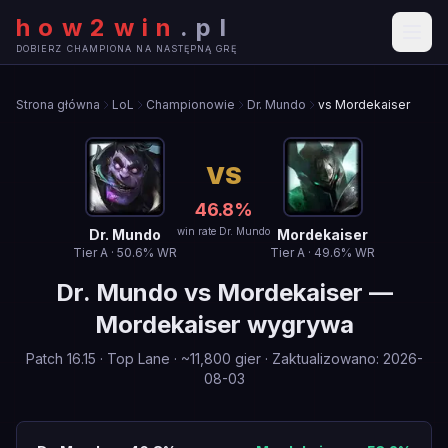
how2win
.
pl
DOBIERZ CHAMPIONA NA NASTĘPNĄ GRĘ
Strona główna
LoL
Championowie
Dr. Mundo
vs Mordekaiser
VS
46.8
%
win rate Dr. Mundo
Dr. Mundo
Mordekaiser
Tier
A
·
50.6
% WR
Tier
A
·
49.6
% WR
Dr. Mundo
vs
Mordekaiser
—
Mordekaiser wygrywa
Patch
16.15
·
Top Lane
· ~
11,800
gier
·
Zaktualizowano
:
2026-
08-03