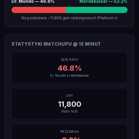
Dr. Mundo
—
46.8
%
Mordekaiser
—
53.2
%
Na podstawie ~11,800 gier rankingowych (Platinum+)
STATYSTYKI MATCHUPU @ 15 MINUT
WIN RATE
46.8
%
Dr. Mundo
vs
Mordekaiser
GRY
11,800
Patch
16.15
PRZEWAGA