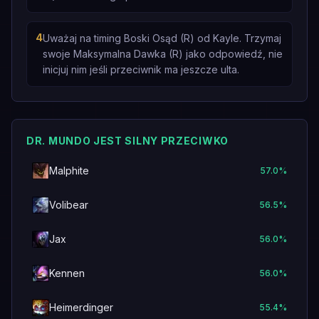
4
Uważaj na timing Boski Osąd (R) od Kayle. Trzymaj
swoje Maksymalna Dawka (R) jako odpowiedź, nie
inicjuj nim jeśli przeciwnik ma jeszcze ulta.
DR. MUNDO JEST SILNY PRZECIWKO
Malphite
57.0
%
Volibear
56.5
%
Jax
56.0
%
Kennen
56.0
%
Heimerdinger
55.4
%