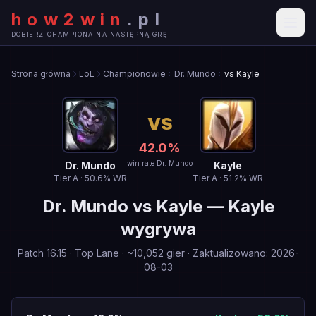
how2win
.
pl
DOBIERZ CHAMPIONA NA NASTĘPNĄ GRĘ
Strona główna
LoL
Championowie
Dr. Mundo
vs Kayle
VS
42.0
%
win rate Dr. Mundo
Dr. Mundo
Kayle
Tier
A
·
50.6
% WR
Tier
A
·
51.2
% WR
Dr. Mundo
vs
Kayle
—
Kayle
wygrywa
Patch
16.15
·
Top Lane
· ~
10,052
gier
·
Zaktualizowano
:
2026-
08-03