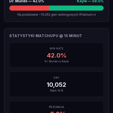
Dr. Mundo
—
42.0
%
Kayle
—
58.0
%
Na podstawie ~10,052 gier rankingowych (Platinum+)
STATYSTYKI MATCHUPU @ 15 MINUT
WIN RATE
42.0
%
Dr. Mundo
vs
Kayle
GRY
10,052
Patch
16.15
PRZEWAGA