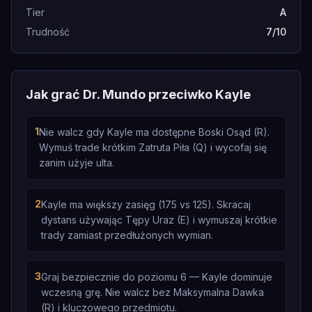
Tier
A
Trudność
7/10
Jak grać Dr. Mundo przeciwko Kayle
1
Nie walcz gdy Kayle ma dostępne Boski Osąd (R).
Wymuś trade krótkim Zatruta Piła (Q) i wycofaj się
zanim użyje ulta.
2
Kayle ma większy zasięg (175 vs 125). Skracaj
dystans używając Tępy Uraz (E) i wymuszaj krótkie
trady zamiast przedłużonych wymian.
3
Graj bezpiecznie do poziomu 6 — Kayle dominuje
wczesną grę. Nie walcz bez Maksymalna Dawka
(R) i kluczowego przedmiotu.