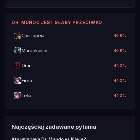
DR. MUNDO JEST SŁABY PRZECIWKO
Cassiopeia
46.8
%
Mordekaiser
46.8
%
Ornn
44.0
%
Fiora
44.0
%
Irelia
44.0
%
Najczęściej zadawane pytania
Kto wygrywa Dr. Mundo vs Kayle?