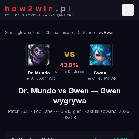
how2win
.
pl
DOBIERZ CHAMPIONA NA NASTĘPNĄ GRĘ
Strona główna
LoL
Championowie
Dr. Mundo
vs Gwen
VS
43.0
%
win rate Dr. Mundo
Dr. Mundo
Gwen
Tier
A
·
50.6
% WR
Tier
C
·
48.9
% WR
Dr. Mundo
vs
Gwen
—
Gwen
wygrywa
Patch
16.15
·
Top Lane
· ~
10,910
gier
·
Zaktualizowano
:
2026-
08-03