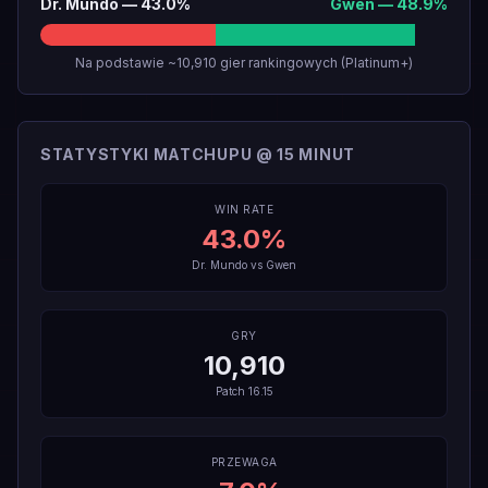
Dr. Mundo
—
43.0
%
Gwen
—
48.9
%
Na podstawie ~10,910 gier rankingowych (Platinum+)
STATYSTYKI MATCHUPU @ 15 MINUT
WIN RATE
43.0
%
Dr. Mundo
vs
Gwen
GRY
10,910
Patch
16.15
PRZEWAGA