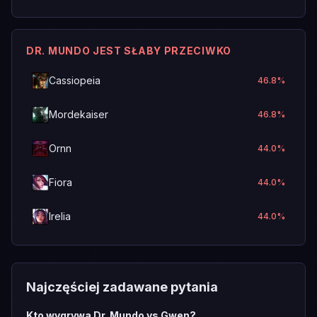
DR. MUNDO JEST SŁABY PRZECIWKO
Cassiopeia
46.8
%
Mordekaiser
46.8
%
Ornn
44.0
%
Fiora
44.0
%
Irelia
44.0
%
Najczęściej zadawane pytania
Kto wygrywa Dr. Mundo vs Gwen?