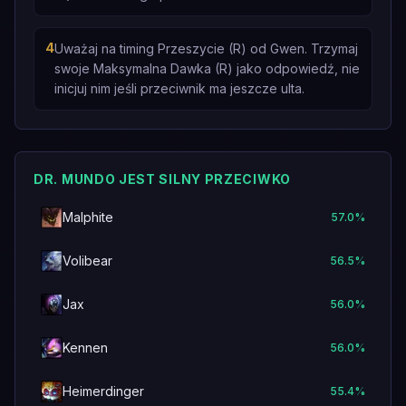
4
Uważaj na timing Przeszycie (R) od Gwen. Trzymaj
swoje Maksymalna Dawka (R) jako odpowiedź, nie
inicjuj nim jeśli przeciwnik ma jeszcze ulta.
DR. MUNDO JEST SILNY PRZECIWKO
Malphite
57.0
%
Volibear
56.5
%
Jax
56.0
%
Kennen
56.0
%
Heimerdinger
55.4
%