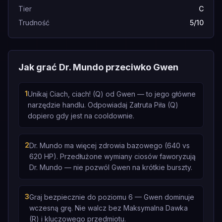
Tier
C
Trudność
5/10
Jak grać Dr. Mundo przeciwko Gwen
1
Unikaj Ciach, ciach! (Q) od Gwen — to jego główne
narzędzie handlu. Odpowiadaj Zatruta Piła (Q)
dopiero gdy jest na cooldownie.
2
Dr. Mundo ma więcej zdrowia bazowego (640 vs
620 HP). Przedłużone wymiany ciosów faworyzują
Dr. Mundo — nie pozwól Gwen na krótkie burszty.
3
Graj bezpiecznie do poziomu 6 — Gwen dominuje
wczesną grę. Nie walcz bez Maksymalna Dawka
(R) i kluczowego przedmiotu.