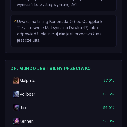
wymusić korzystną wymianę 2v1.
4
Uważaj na timing Kanonada (R) od Gangplank.
Trzymaj swoje Maksymalna Dawka (R) jako
odpowiedź, nie inicjuj nim jeśli przeciwnik ma
jeszcze ulta.
DR. MUNDO JEST SILNY PRZECIWKO
Malphite
57.0
%
Volibear
56.5
%
Jax
56.0
%
Kennen
56.0
%