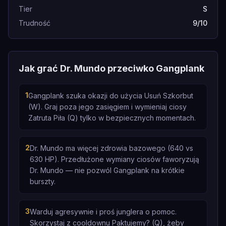
Tier
S
Trudność
9/10
Jak grać Dr. Mundo przeciwko Gangplank
1
Gangplank szuka okazji do użycia Usuń Szkorbut
(W). Graj poza jego zasięgiem i wymieniaj ciosy
Zatruta Piła (Q) tylko w bezpiecznych momentach.
2
Dr. Mundo ma więcej zdrowia bazowego (640 vs
630 HP). Przedłużone wymiany ciosów faworyzują
Dr. Mundo — nie pozwól Gangplank na krótkie
burszty.
3
Warduj agresywnie i proś junglera o pomoc.
Skorzystaj z cooldownu Paktujemy? (Q), żeby