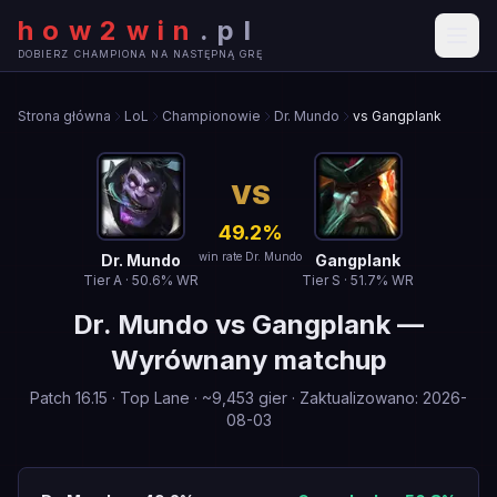
how2win
.
pl
DOBIERZ CHAMPIONA NA NASTĘPNĄ GRĘ
Strona główna
LoL
Championowie
Dr. Mundo
vs Gangplank
VS
49.2
%
win rate Dr. Mundo
Dr. Mundo
Gangplank
Tier
A
·
50.6
% WR
Tier
S
·
51.7
% WR
Dr. Mundo
vs
Gangplank
—
Wyrównany matchup
Patch
16.15
·
Top Lane
· ~
9,453
gier
·
Zaktualizowano
:
2026-
08-03