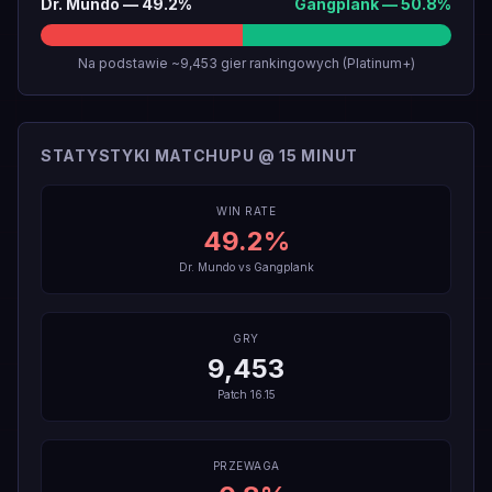
Dr. Mundo
—
49.2
%
Gangplank
—
50.8
%
Na podstawie ~9,453 gier rankingowych (Platinum+)
STATYSTYKI MATCHUPU @ 15 MINUT
WIN RATE
49.2
%
Dr. Mundo
vs
Gangplank
GRY
9,453
Patch
16.15
PRZEWAGA