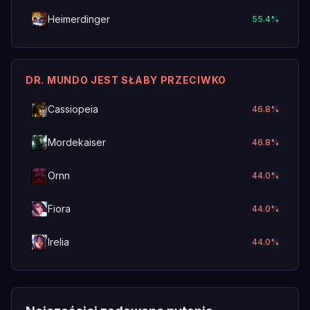
Heimerdinger
55.4
%
DR. MUNDO JEST SŁABY PRZECIWKO
Cassiopeia
46.8
%
Mordekaiser
46.8
%
Ornn
44.0
%
Fiora
44.0
%
Irelia
44.0
%