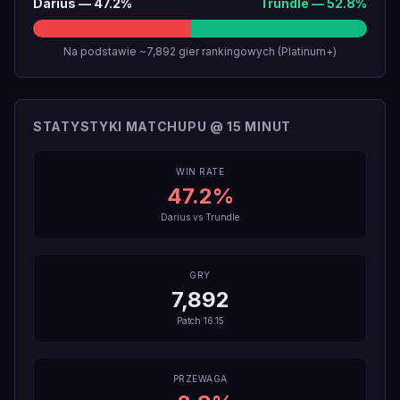
Darius
—
47.2
%
Trundle
—
52.8
%
Na podstawie ~7,892 gier rankingowych (Platinum+)
STATYSTYKI MATCHUPU @ 15 MINUT
WIN RATE
47.2
%
Darius
vs
Trundle
GRY
7,892
Patch
16.15
PRZEWAGA