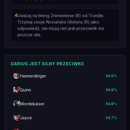
4
Uważaj na timing Zniewolenie (R) od Trundle.
Trzymaj swoje Noxiańska Gilotyna (R) jako
odpowiedź, nie inicjuj nim jeśli przeciwnik ma
jeszcze ulta.
DARIUS JEST SILNY PRZECIWKO
Heimerdinger
56.9
%
Quinn
56.8
%
Mordekaiser
54.8
%
Jayce
54.7
%