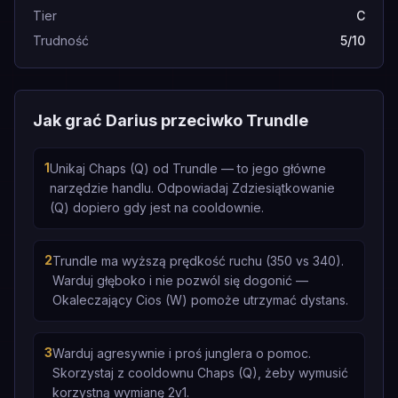
Tier
C
Trudność
5/10
Jak grać Darius przeciwko Trundle
1
Unikaj Chaps (Q) od Trundle — to jego główne
narzędzie handlu. Odpowiadaj Zdziesiątkowanie
(Q) dopiero gdy jest na cooldownie.
2
Trundle ma wyższą prędkość ruchu (350 vs 340).
Warduj głęboko i nie pozwól się dogonić —
Okaleczający Cios (W) pomoże utrzymać dystans.
3
Warduj agresywnie i proś junglera o pomoc.
Skorzystaj z cooldownu Chaps (Q), żeby wymusić
korzystną wymianę 2v1.