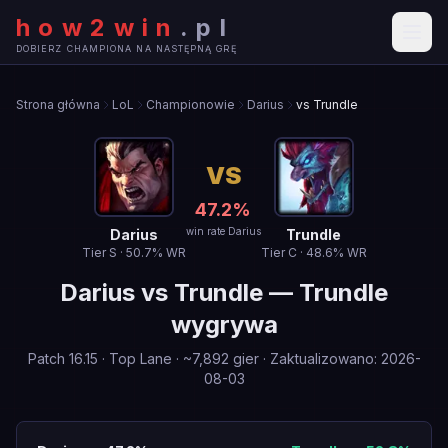
how2win
.
pl
DOBIERZ CHAMPIONA NA NASTĘPNĄ GRĘ
Strona główna
LoL
Championowie
Darius
vs Trundle
VS
47.2
%
win rate Darius
Darius
Trundle
Tier
S
·
50.7
% WR
Tier
C
·
48.6
% WR
Darius
vs
Trundle
—
Trundle
wygrywa
Patch
16.15
·
Top Lane
· ~
7,892
gier
·
Zaktualizowano
:
2026-
08-03