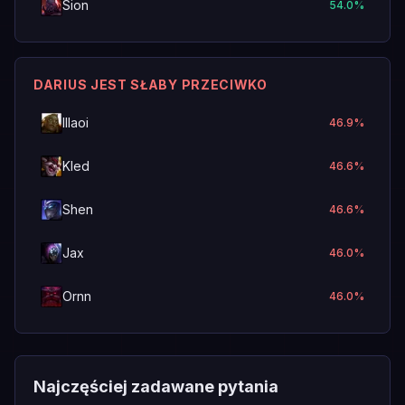
Sion
54.0
%
DARIUS JEST SŁABY PRZECIWKO
Illaoi
46.9
%
Kled
46.6
%
Shen
46.6
%
Jax
46.0
%
Ornn
46.0
%
Najczęściej zadawane pytania