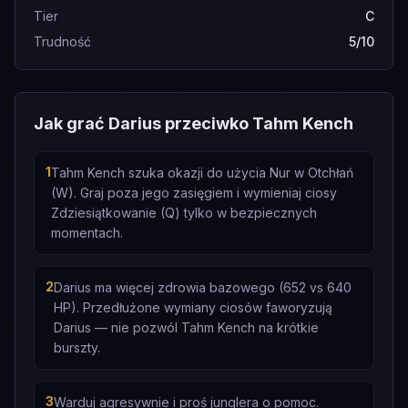
Tier
C
Trudność
5/10
Jak grać Darius przeciwko Tahm Kench
1
Tahm Kench szuka okazji do użycia Nur w Otchłań
(W). Graj poza jego zasięgiem i wymieniaj ciosy
Zdziesiątkowanie (Q) tylko w bezpiecznych
momentach.
2
Darius ma więcej zdrowia bazowego (652 vs 640
HP). Przedłużone wymiany ciosów faworyzują
Darius — nie pozwól Tahm Kench na krótkie
burszty.
3
Warduj agresywnie i proś junglera o pomoc.