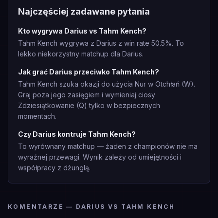
Najczęściej zadawane pytania
Kto wygrywa Darius vs Tahm Kench?
Tahm Kench wygrywa z Darius z win rate 50.5%. To
lekko niekorzystny matchup dla Darius.
Jak grać Darius przeciwko Tahm Kench?
Tahm Kench szuka okazji do użycia Nur w Otchłań (W).
Graj poza jego zasięgiem i wymieniaj ciosy
Zdziesiątkowanie (Q) tylko w bezpiecznych
momentach.
Czy Darius kontruje Tahm Kench?
To wyrównany matchup — żaden z championów nie ma
wyraźnej przewagi. Wynik zależy od umiejętności i
współpracy z dżunglą.
KOMENTARZE — DARIUS VS TAHM KENCH