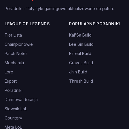
Poradniki i statystyki gamingowe aktualizowane co patch.
LEAGUE OF LEGENDS
POPULARNE PORADNIKI
Tier Lista
Kai'Sa Build
Championowie
Lee Sin Build
Patch Notes
Ezreal Build
Mechaniki
Graves Build
Lore
Jhin Build
Esport
Thresh Build
Poradniki
Darmowa Rotacja
Słownik LoL
Countery
Meta LoL