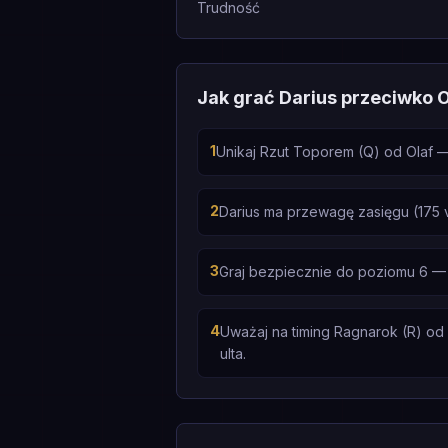
Trudność
Jak grać Darius przeciwko O
1
Unikaj Rzut Toporem (Q) od Olaf —
2
Darius ma przewagę zasięgu (175 
3
Graj bezpiecznie do poziomu 6 — 
4
Uważaj na timing Ragnarok (R) od O
ulta.