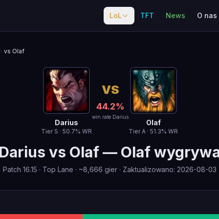
LoL
TFT
News
O nas
vs Olaf
VS
44.2
%
win rate Darius
Darius
Olaf
Tier
S
·
50.7
% WR
Tier
A
·
51.3
% WR
Darius
vs
Olaf
—
Olaf wygryw
Patch
16.15
·
Top Lane
· ~
8,666
gier
·
Zaktualizowano
:
2026-08-03