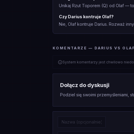
Unikaj Rzut Toporem (Q) od Olaf — t
Czy Darius kontruje Olaf?
Nie, Olaf kontruje Darius. Rozważ inny
KOMENTARZE — DARIUS VS OLA
System komentarzy jest chwilowo niedo
Dołącz do dyskusji
Podziel się swoimi przemyśleniami, st