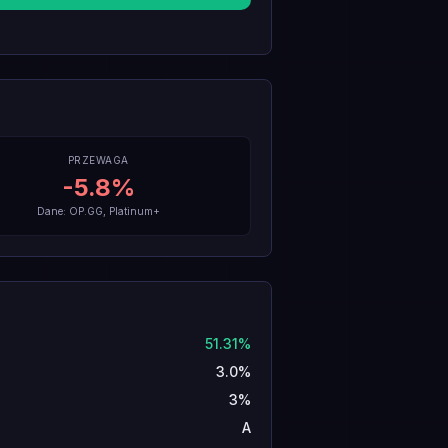
PRZEWAGA
-5.8
%
Dane: OP.GG, Platinum+
51.31%
3.0%
3%
A