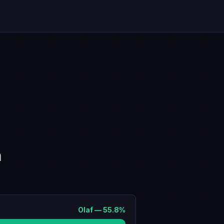
a
Olaf
—
55.8
%