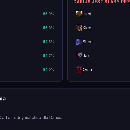
O
DARIUS JEST SŁABY PR
Illaoi
56.9
%
Kled
56.8
%
Shen
54.8
%
Jax
54.7
%
Ornn
54.0
%
nia
%. To trudny matchup dla Darius.