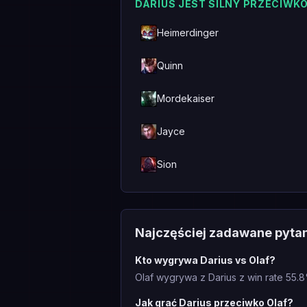
DARIUS JEST SILNY PRZECIWK
Heimerdinger
Quinn
Mordekaiser
Jayce
Sion
Najczęściej zadawane pyta
Kto wygrywa Darius vs Olaf?
Olaf wygrywa z Darius z win rate 55.8
Jak grać Darius przeciwko Olaf?