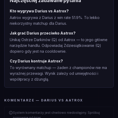
Najczęściej zadawane pytania
Kto wygrywa Darius vs Aatrox?
Aatrox wygrywa z Darius z win rate 51.9%. To lekko
niekorzystny matchup dla Darius.
Jak grać Darius przeciwko Aatrox?
Unikaj Ostrze Darkinów (Q) od Aatrox — to jego główne
narzędzie handlu. Odpowiadaj Zdziesiątkowanie (Q)
dopiero gdy jest na cooldownie.
Czy Darius kontruje Aatrox?
To wyrównany matchup — żaden z championów nie ma
wyraźnej przewagi. Wynik zależy od umiejętności i
współpracy z dżunglą.
KOMENTARZE — DARIUS VS AATROX
System komentarzy jest chwilowo niedostępny. Spróbuj
ponownie później.