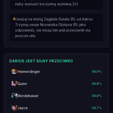
żeby wymusić korzystną wymianę 2v1.
4
Uważaj na timing Zagłada Świata (R) od Aatrox.
Trzymaj swoje Noxiańska Gilotyna (R) jako
odpowiedź, nie inicjuj nim jeśli przeciwnik ma
jeszcze ulta.
DARIUS JEST SILNY PRZECIWKO
Heimerdinger
56.9
%
Quinn
56.8
%
Mordekaiser
54.8
%
Jayce
54.7
%