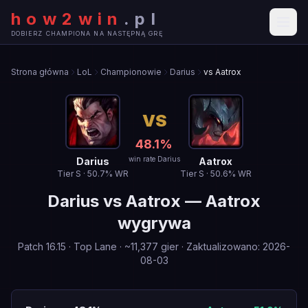
how2win
.
pl
DOBIERZ CHAMPIONA NA NASTĘPNĄ GRĘ
Strona główna
LoL
Championowie
Darius
vs Aatrox
VS
48.1
%
win rate Darius
Darius
Aatrox
Tier
S
·
50.7
% WR
Tier
S
·
50.6
% WR
Darius
vs
Aatrox
—
Aatrox
wygrywa
Patch
16.15
·
Top Lane
· ~
11,377
gier
·
Zaktualizowano
:
2026-
08-03