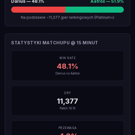
Darius
—
48.1
%
Aatrox
—
51.9
%
Na podstawie ~11,377 gier rankingowych (Platinum+)
STATYSTYKI MATCHUPU @ 15 MINUT
WIN RATE
48.1
%
Darius
vs
Aatrox
GRY
11,377
Patch
16.15
PRZEWAGA