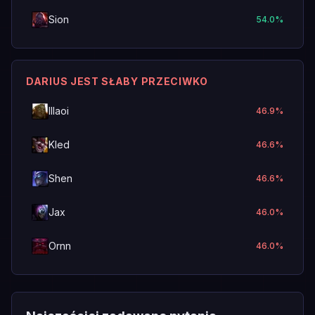
Sion
54.0
%
DARIUS JEST SŁABY PRZECIWKO
Illaoi
46.9
%
Kled
46.6
%
Shen
46.6
%
Jax
46.0
%
Ornn
46.0
%