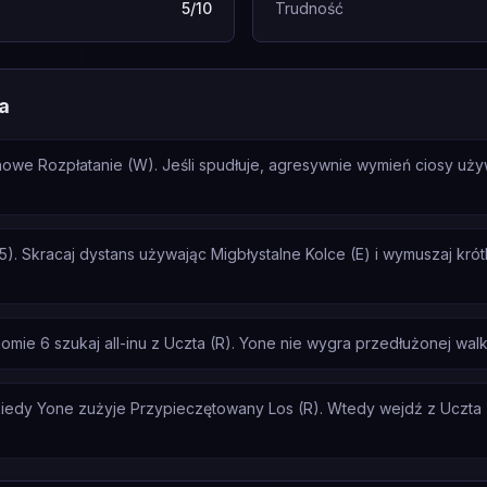
5/10
Trudność
a
chowe Rozpłatanie (W). Jeśli spudłuje, agresywnie wymień ciosy uży
5). Skracaj dystans używając Migbłystalne Kolce (E) i wymuszaj kró
e 6 szukaj all-inu z Uczta (R). Yone nie wygra przedłużonej walki 
iedy Yone zużyje Przypieczętowany Los (R). Wtedy wejdź z Uczta (