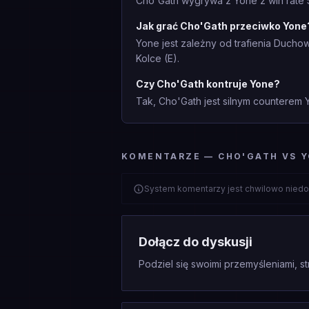
Cho'Gath wygrywa z Yone z win rate 
Jak grać Cho'Gath przeciwko Yone
Yone jest zależny od trafienia Ducho
Kolce (E).
Czy Cho'Gath kontruje Yone?
Tak, Cho'Gath jest silnym counterem 
KOMENTARZE — CHO'GATH VS 
System komentarzy jest chwilowo niedo
Dołącz do dyskusji
Podziel się swoimi przemyśleniami, st