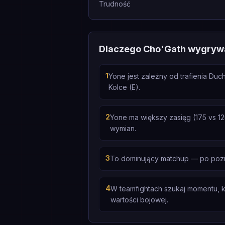
Trudność
Dlaczego Cho'Gath wygryw
1
Yone jest zależny od trafienia Du
Kolce (E).
2
Yone ma większy zasięg (175 vs 12
wymian.
3
To dominujący matchup — po poziomi
4
W teamfightach szukaj momentu, k
wartości bojowej.