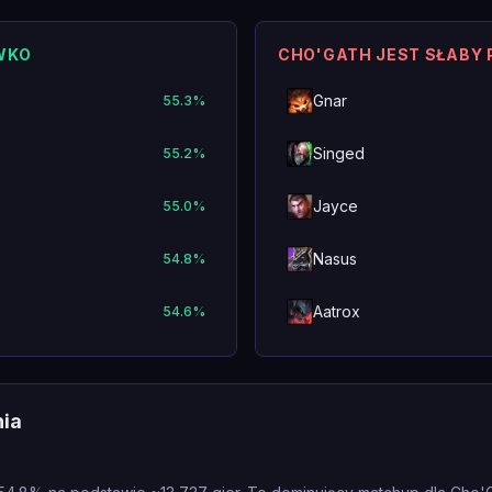
WKO
CHO'GATH JEST SŁABY
Gnar
55.3
%
Singed
55.2
%
Jayce
55.0
%
Nasus
54.8
%
Aatrox
54.6
%
nia