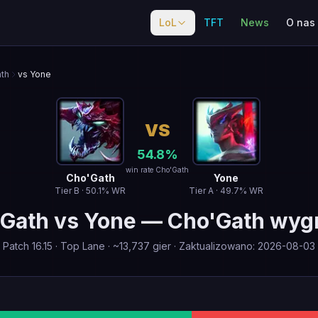
LoL
TFT
News
O nas
th
vs Yone
VS
54.8
%
win rate Cho'Gath
Cho'Gath
Yone
Tier
B
·
50.1
% WR
Tier
A
·
49.7
% WR
'Gath
vs
Yone
—
Cho'Gath wyg
Patch
16.15
·
Top Lane
· ~
13,737
gier
·
Zaktualizowano
:
2026-08-03