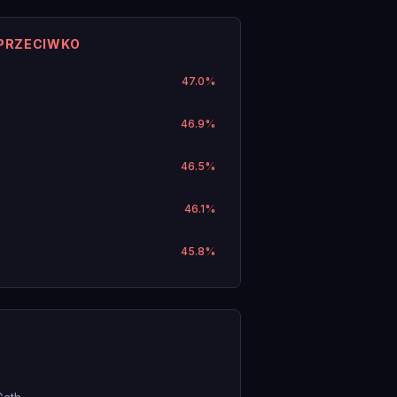
 PRZECIWKO
47.0
%
46.9
%
46.5
%
46.1
%
45.8
%