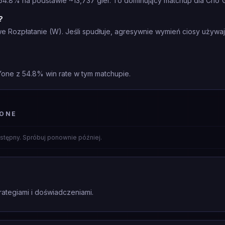
54.8% na podstawie ~13,737 gier. To dominujący matchup dla Cho'G
?
we Rozpłatanie (W). Jeśli spudłuje, agresywnie wymień ciosy używaj
Yone z 54.8% win rate w tym matchupie.
YONE
stępny. Spróbuj ponownie później.
rategiami i doświadczeniami.