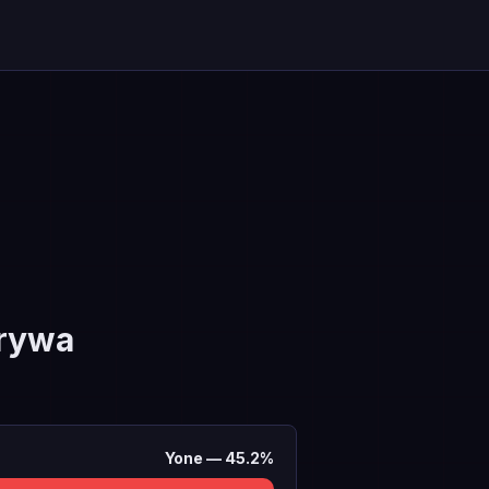
rywa
Yone
—
45.2
%