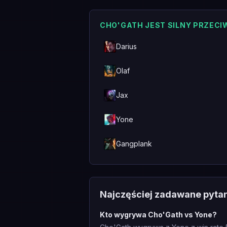
CHO'GATH JEST SILNY PRZECI
Darius
Olaf
Jax
Yone
Gangplank
Najczęściej zadawane pyta
Kto wygrywa Cho'Gath vs Yone?