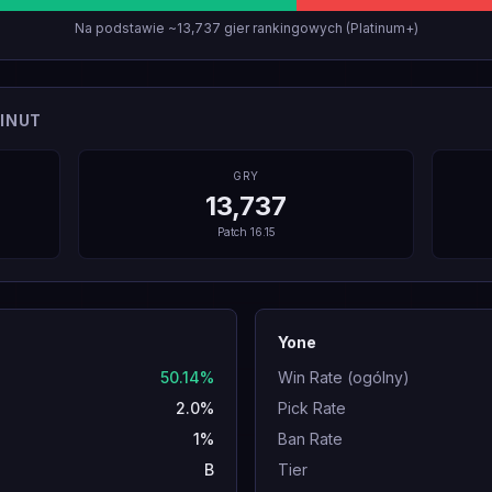
Na podstawie ~13,737 gier rankingowych (Platinum+)
INUT
GRY
13,737
Patch
16.15
Yone
50.14%
Win Rate (ogólny)
2.0%
Pick Rate
1%
Ban Rate
B
Tier