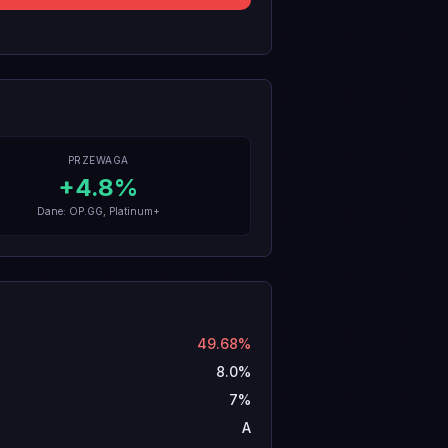
PRZEWAGA
+
4.8
%
Dane: OP.GG, Platinum+
49.68%
8.0%
7%
A