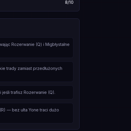
8/10
wając Rozerwanie (Q) i Migbłystalne
tkie trady zamiast przedłużonych
jeśli trafisz Rozerwanie (Q).
R) — bez ulta Yone traci dużo