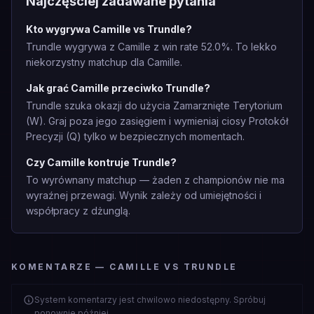
Najczęściej zadawane pytania
Kto wygrywa Camille vs Trundle?
Trundle wygrywa z Camille z win rate 52.0%. To lekko
niekorzystny matchup dla Camille.
Jak grać Camille przeciwko Trundle?
Trundle szuka okazji do użycia Zamarznięte Terytorium
(W). Graj poza jego zasięgiem i wymieniaj ciosy Protokół
Precyzji (Q) tylko w bezpiecznych momentach.
Czy Camille kontruje Trundle?
To wyrównany matchup — żaden z championów nie ma
wyraźnej przewagi. Wynik zależy od umiejętności i
współpracy z dżunglą.
KOMENTARZE — CAMILLE VS TRUNDLE
System komentarzy jest chwilowo niedostępny. Spróbuj
ponownie później.