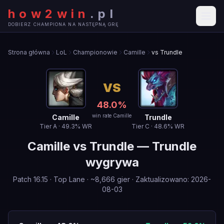
how2win
.
pl
DOBIERZ CHAMPIONA NA NASTĘPNĄ GRĘ
Strona główna
LoL
Championowie
Camille
vs Trundle
VS
48.0
%
win rate Camille
Camille
Trundle
Tier
A
·
49.3
% WR
Tier
C
·
48.6
% WR
Camille
vs
Trundle
—
Trundle
wygrywa
Patch
16.15
·
Top Lane
· ~
8,666
gier
·
Zaktualizowano
:
2026-
08-03