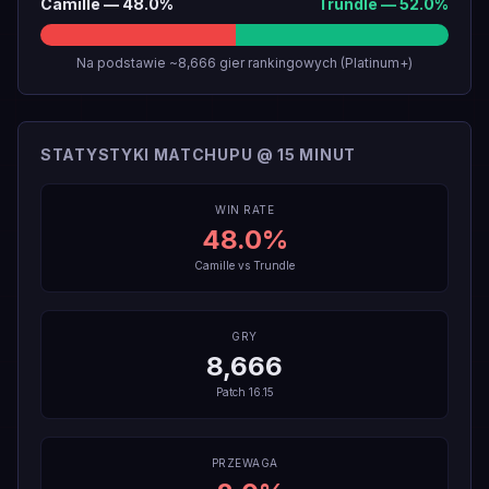
Camille
—
48.0
%
Trundle
—
52.0
%
Na podstawie ~8,666 gier rankingowych (Platinum+)
STATYSTYKI MATCHUPU @ 15 MINUT
WIN RATE
48.0
%
Camille
vs
Trundle
GRY
8,666
Patch
16.15
PRZEWAGA