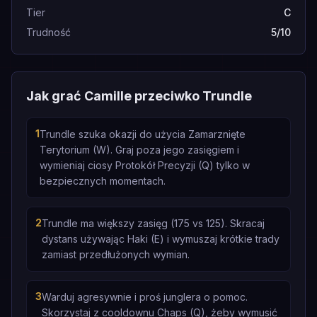
Tier
C
Trudność
5/10
Jak grać Camille przeciwko Trundle
1
Trundle szuka okazji do użycia Zamarznięte
Terytorium (W). Graj poza jego zasięgiem i
wymieniaj ciosy Protokół Precyzji (Q) tylko w
bezpiecznych momentach.
2
Trundle ma większy zasięg (175 vs 125). Skracaj
dystans używając Haki (E) i wymuszaj krótkie trady
zamiast przedłużonych wymian.
3
Warduj agresywnie i proś junglera o pomoc.
Skorzystaj z cooldownu Chaps (Q), żeby wymusić