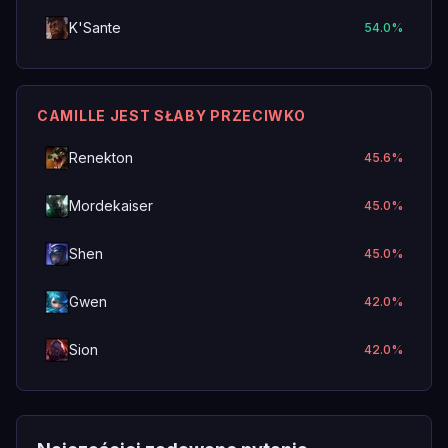
K'Sante
54.0
%
CAMILLE JEST SŁABY PRZECIWKO
Renekton
45.6
%
Mordekaiser
45.0
%
Shen
45.0
%
Gwen
42.0
%
Sion
42.0
%