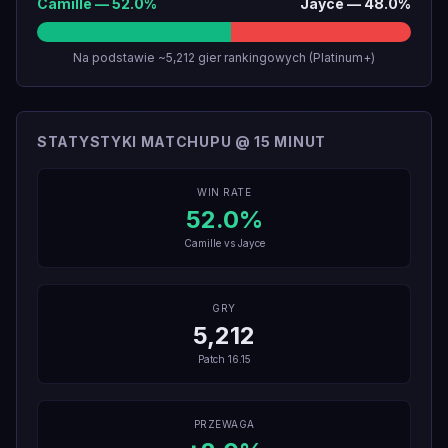
Camille
—
52.0
%
Jayce
—
48.0
%
Na podstawie ~5,212 gier rankingowych (Platinum+)
STATYSTYKI MATCHUPU @ 15 MINUT
WIN RATE
52.0
%
Camille
vs
Jayce
GRY
5,212
Patch
16.15
PRZEWAGA