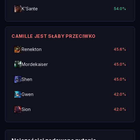
K'Sante
54.0
%
CAMILLE JEST SŁABY PRZECIWKO
Renekton
45.6
%
Mordekaiser
45.0
%
Shen
45.0
%
Gwen
42.0
%
Sion
42.0
%