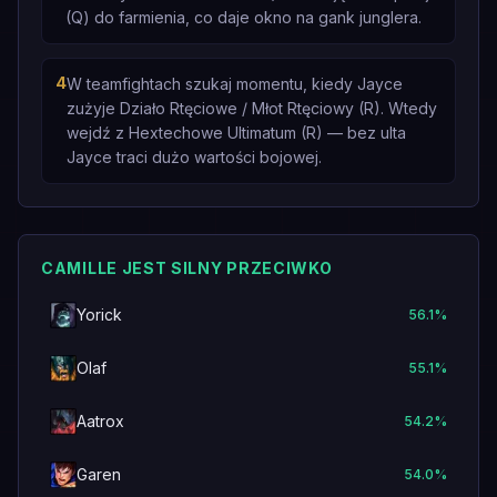
(Q) do farmienia, co daje okno na gank junglera.
4
W teamfightach szukaj momentu, kiedy Jayce
zużyje Działo Rtęciowe / Młot Rtęciowy (R). Wtedy
wejdź z Hextechowe Ultimatum (R) — bez ulta
Jayce traci dużo wartości bojowej.
CAMILLE JEST SILNY PRZECIWKO
Yorick
56.1
%
Olaf
55.1
%
Aatrox
54.2
%
Garen
54.0
%