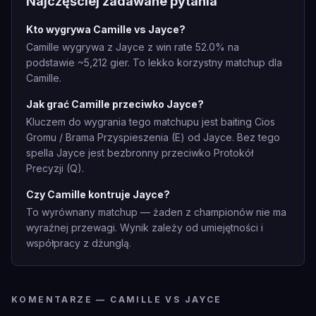
Najczęściej zadawane pytania
Kto wygrywa Camille vs Jayce?
Camille wygrywa z Jayce z win rate 52.0% na
podstawie ~5,212 gier. To lekko korzystny matchup dla
Camille.
Jak grać Camille przeciwko Jayce?
Kluczem do wygrania tego matchupu jest baiting Cios
Gromu / Brama Przyspieszenia (E) od Jayce. Bez tego
spella Jayce jest bezbronny przeciwko Protokół
Precyzji (Q).
Czy Camille kontruje Jayce?
To wyrównany matchup — żaden z championów nie ma
wyraźnej przewagi. Wynik zależy od umiejętności i
współpracy z dżunglą.
KOMENTARZE — CAMILLE VS JAYCE