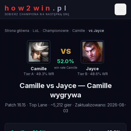
how2win
.
pl
DOBIERZ CHAMPIONA NA NASTĘPNĄ GRĘ
Strona główna
LoL
Championowie
Camille
vs Jayce
VS
52.0
%
win rate Camille
Camille
Jayce
Tier
A
·
49.3
% WR
Tier
B
·
48.6
% WR
Camille
vs
Jayce
—
Camille
wygrywa
Patch
16.15
·
Top Lane
· ~
5,212
gier
·
Zaktualizowano
:
2026-08-
03