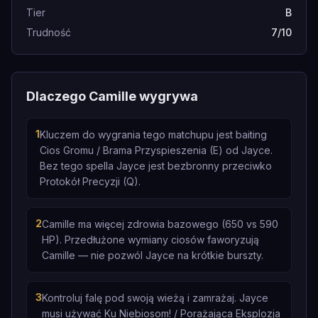
Tier
B
Trudność
7/10
Dlaczego Camille wygrywa
1
Kluczem do wygrania tego matchupu jest baiting
Cios Gromu / Brama Przyspieszenia (E) od Jayce.
Bez tego spella Jayce jest bezbronny przeciwko
Protokół Precyzji (Q).
2
Camille ma więcej zdrowia bazowego (650 vs 590
HP). Przedłużone wymiany ciosów faworyzują
Camille — nie pozwól Jayce na krótkie burszty.
3
Kontroluj falę pod swoją wieżą i zamrażaj. Jayce
musi używać Ku Niebiosom! / Porażająca Eksplozja