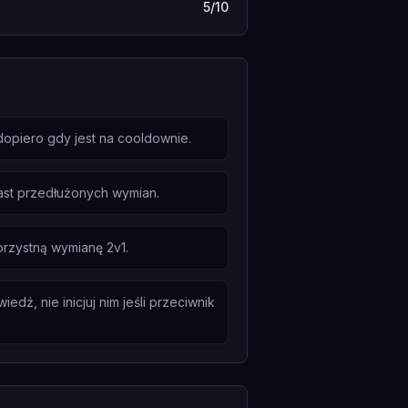
5/10
 dopiero gdy jest na cooldownie.
miast przedłużonych wymian.
orzystną wymianę 2v1.
dź, nie inicjuj nim jeśli przeciwnik