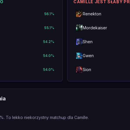
KO
CAMILLE JEST SŁABY P
Renekton
56.1
%
Mordekaiser
55.1
%
Shen
54.2
%
Gwen
54.0
%
Sion
54.0
%
nia
.1%. To lekko niekorzystny matchup dla Camille.