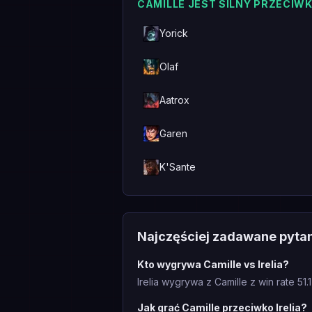
CAMILLE JEST SILNY PRZECIW
Yorick
Olaf
Aatrox
Garen
K'Sante
Najczęściej zadawane pyta
Kto wygrywa Camille vs Irelia?
Irelia wygrywa z Camille z win rate 51
Jak grać Camille przeciwko Irelia?