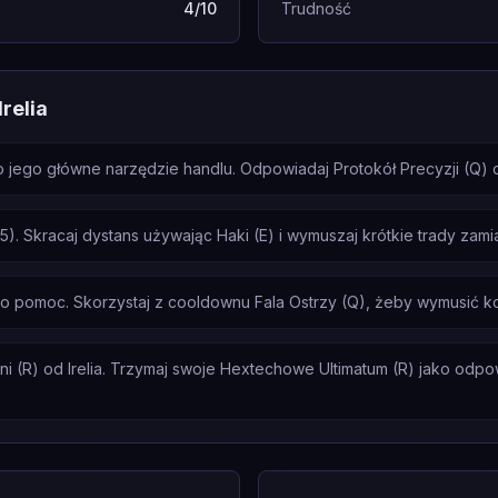
4/10
Trudność
relia
 to jego główne narzędzie handlu. Odpowiadaj Protokół Precyzji (Q)
25). Skracaj dystans używając Haki (E) i wymuszaj krótkie trady za
 o pomoc. Skorzystaj z cooldownu Fala Ostrzy (Q), żeby wymusić k
 (R) od Irelia. Trzymaj swoje Hextechowe Ultimatum (R) jako odpowie