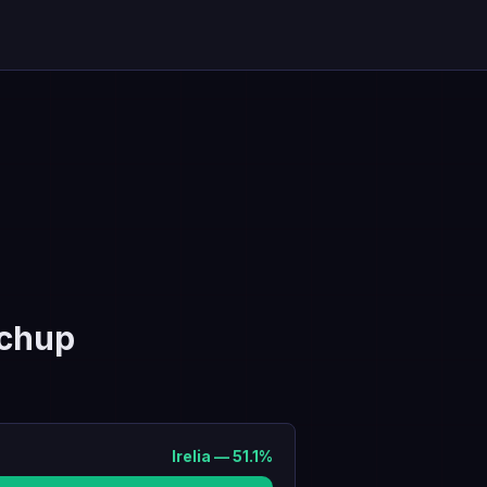
chup
Irelia
—
51.1
%