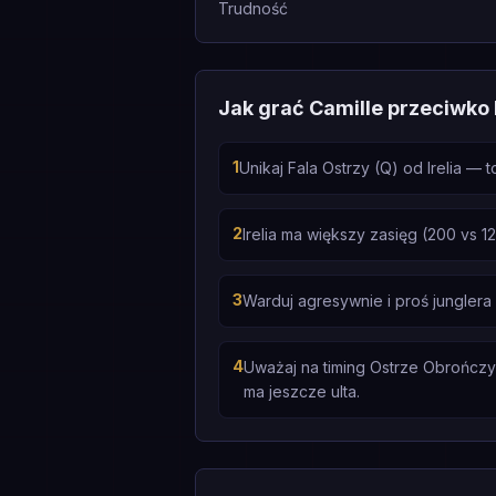
Trudność
Jak grać Camille przeciwko I
1
Unikaj Fala Ostrzy (Q) od Irelia —
2
Irelia ma większy zasięg (200 vs 1
3
Warduj agresywnie i proś junglera
4
Uważaj na timing Ostrze Obrończyni
ma jeszcze ulta.