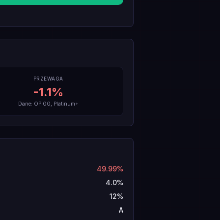
PRZEWAGA
-1.1
%
Dane: OP.GG, Platinum+
49.99%
4.0%
12%
A