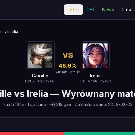
LoL
TFT
News
O nas
e
vs Irelia
VS
48.9
%
win rate Camille
Camille
Irelia
Tier
A
·
49.3
% WR
Tier
A
·
50.0
% WR
lle
vs
Irelia
—
Wyrównany mat
Patch
16.15
·
Top Lane
· ~
9,315
gier
·
Zaktualizowano
:
2026-08-03