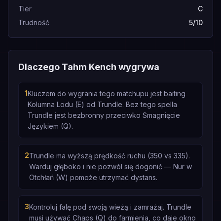
Tier
C
Trudność
5/10
Dlaczego Tahm Kench wygrywa
1
Kluczem do wygrania tego matchupu jest baiting
Kolumna Lodu (E) od Trundle. Bez tego spella
Trundle jest bezbronny przeciwko Smagnięcie
Językiem (Q).
2
Trundle ma wyższą prędkość ruchu (350 vs 335).
Warduj głęboko i nie pozwól się dogonić — Nur w
Otchłań (W) pomoże utrzymać dystans.
3
Kontroluj falę pod swoją wieżą i zamrażaj. Trundle
musi używać Chaps (Q) do farmienia, co daje okno