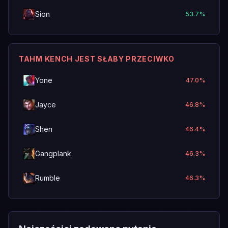
Sion
53.7
%
TAHM KENCH JEST SŁABY PRZECIWKO
Yone
47.0
%
Jayce
46.8
%
Shen
46.4
%
Gangplank
46.3
%
Rumble
46.3
%