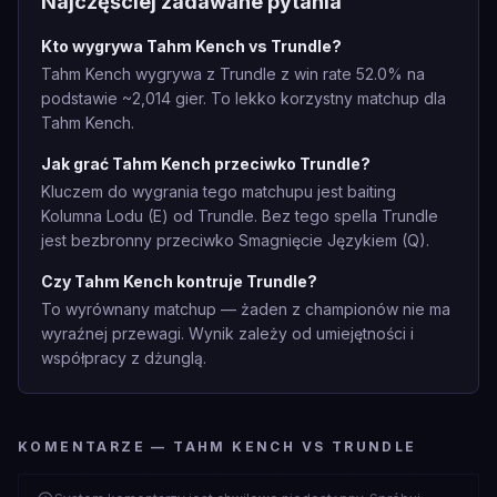
Najczęściej zadawane pytania
Kto wygrywa Tahm Kench vs Trundle?
Tahm Kench wygrywa z Trundle z win rate 52.0% na
podstawie ~2,014 gier. To lekko korzystny matchup dla
Tahm Kench.
Jak grać Tahm Kench przeciwko Trundle?
Kluczem do wygrania tego matchupu jest baiting
Kolumna Lodu (E) od Trundle. Bez tego spella Trundle
jest bezbronny przeciwko Smagnięcie Językiem (Q).
Czy Tahm Kench kontruje Trundle?
To wyrównany matchup — żaden z championów nie ma
wyraźnej przewagi. Wynik zależy od umiejętności i
współpracy z dżunglą.
KOMENTARZE — TAHM KENCH VS TRUNDLE