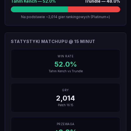
Tahm Kench
—
52.0
%
Trundle
—
48.0
%
Na podstawie ~2,014 gier rankingowych (Platinum+)
STATYSTYKI MATCHUPU @ 15 MINUT
WIN RATE
52.0
%
Tahm Kench
vs
Trundle
GRY
2,014
Patch
16.15
PRZEWAGA