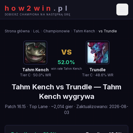
how2win
.
pl
DOBIERZ CHAMPIONA NA NASTĘPNĄ GRĘ
Strona główna
LoL
Championowie
Tahm Kench
vs Trundle
VS
52.0
%
win rate Tahm Kench
Tahm Kench
Trundle
Tier
C
·
50.0
% WR
Tier
C
·
48.6
% WR
Tahm Kench
vs
Trundle
—
Tahm
Kench wygrywa
Patch
16.15
·
Top Lane
· ~
2,014
gier
·
Zaktualizowano
:
2026-08-
03