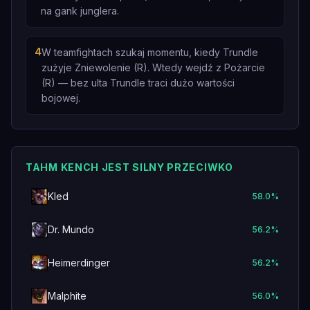
na gank junglera.
4
W teamfightach szukaj momentu, kiedy Trundle
zużyje Zniewolenie (R). Wtedy wejdź z Pożarcie
(R) — bez ulta Trundle traci dużo wartości
bojowej.
TAHM KENCH JEST SILNY PRZECIWKO
Kled
58.0
%
Dr. Mundo
56.2
%
Heimerdinger
56.2
%
Malphite
56.0
%