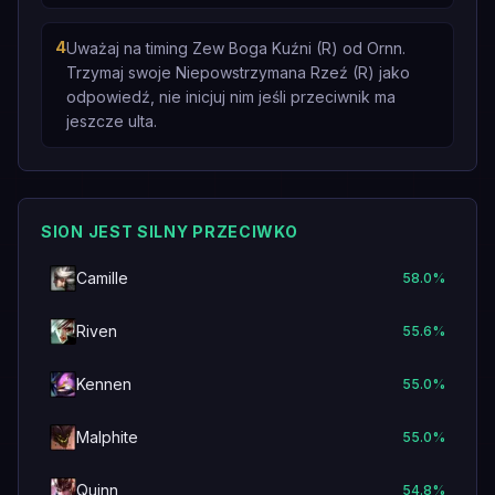
4
Uważaj na timing Zew Boga Kuźni (R) od Ornn.
Trzymaj swoje Niepowstrzymana Rzeź (R) jako
odpowiedź, nie inicjuj nim jeśli przeciwnik ma
jeszcze ulta.
SION JEST SILNY PRZECIWKO
Camille
58.0
%
Riven
55.6
%
Kennen
55.0
%
Malphite
55.0
%
Quinn
54.8
%