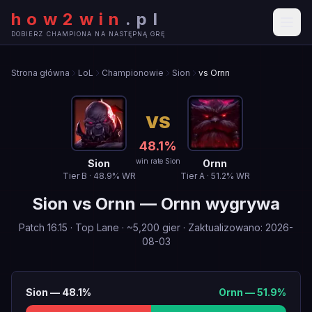
how2win
.
pl
DOBIERZ CHAMPIONA NA NASTĘPNĄ GRĘ
Strona główna
LoL
Championowie
Sion
vs Ornn
VS
48.1
%
win rate Sion
Sion
Ornn
Tier
B
·
48.9
% WR
Tier
A
·
51.2
% WR
Sion
vs
Ornn
—
Ornn wygrywa
Patch
16.15
·
Top Lane
· ~
5,200
gier
·
Zaktualizowano
:
2026-
08-03
Sion
—
48.1
%
Ornn
—
51.9
%