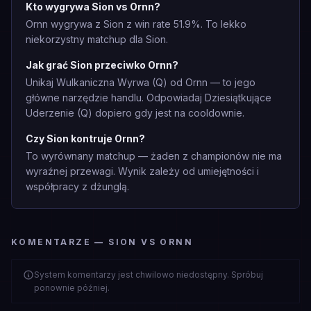
Kto wygrywa Sion vs Ornn?
Ornn wygrywa z Sion z win rate 51.9%. To lekko
niekorzystny matchup dla Sion.
Jak grać Sion przeciwko Ornn?
Unikaj Wulkaniczna Wyrwa (Q) od Ornn — to jego
główne narzędzie handlu. Odpowiadaj Dziesiątkujące
Uderzenie (Q) dopiero gdy jest na cooldownie.
Czy Sion kontruje Ornn?
To wyrównany matchup — żaden z championów nie ma
wyraźnej przewagi. Wynik zależy od umiejętności i
współpracy z dżunglą.
KOMENTARZE — SION VS ORNN
System komentarzy jest chwilowo niedostępny. Spróbuj
ponownie później.