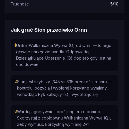
Trudność
5/10
Jak grać Sion przeciwko Ornn
1
Unikaj Wulkaniczna Wyrwa (Q) od Ornn — to jego
główne narzędzie handlu. Odpowiadaj
Dziesiątkujące Uderzenie (Q) dopiero gdy jest na
cooldownie.
2
Sion jest szybszy (345 vs 335 prędkości ruchu) —
kontroluj pozycję i wybieraj korzystne wymiany,
wchodząc Ryk Zabójcy (E) i wycofując się.
3
Warduj agresywnie i proś junglera o pomoc.
Skorzystaj z cooldownu Wulkaniczna Wyrwa (Q),
żeby wymusić korzystną wymianę 2v1.