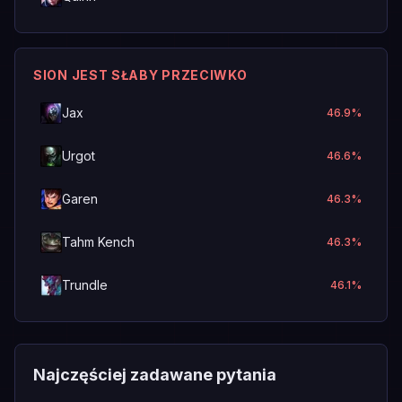
SION JEST SŁABY PRZECIWKO
Jax
46.9
%
Urgot
46.6
%
Garen
46.3
%
Tahm Kench
46.3
%
Trundle
46.1
%
Najczęściej zadawane pytania