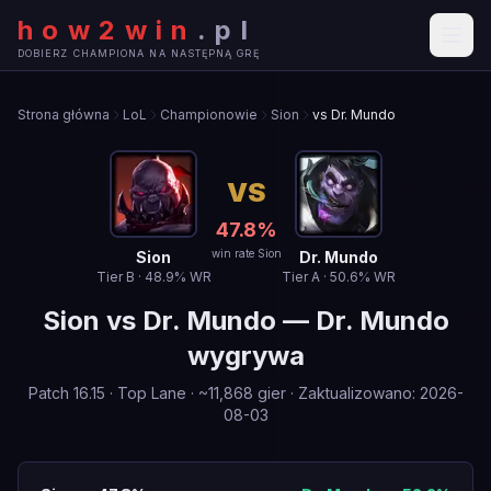
how2win
.
pl
DOBIERZ CHAMPIONA NA NASTĘPNĄ GRĘ
Strona główna
LoL
Championowie
Sion
vs Dr. Mundo
VS
47.8
%
win rate Sion
Sion
Dr. Mundo
Tier
B
·
48.9
% WR
Tier
A
·
50.6
% WR
Sion
vs
Dr. Mundo
—
Dr. Mundo
wygrywa
Patch
16.15
·
Top Lane
· ~
11,868
gier
·
Zaktualizowano
:
2026-
08-03