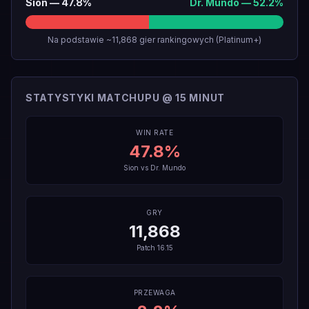
Sion
—
47.8
%
Dr. Mundo
—
52.2
%
Na podstawie ~11,868 gier rankingowych (Platinum+)
STATYSTYKI MATCHUPU @ 15 MINUT
WIN RATE
47.8
%
Sion
vs
Dr. Mundo
GRY
11,868
Patch
16.15
PRZEWAGA