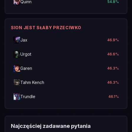
Quinn
54.8
%
SION JEST SŁABY PRZECIWKO
Jax
46.9
%
Urgot
46.6
%
Garen
46.3
%
Tahm Kench
46.3
%
Trundle
46.1
%
Najczęściej zadawane pytania