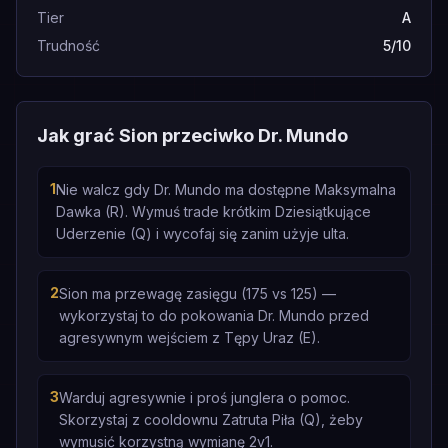
Tier
A
Trudność
5/10
Jak grać Sion przeciwko Dr. Mundo
1
Nie walcz gdy Dr. Mundo ma dostępne Maksymalna
Dawka (R). Wymuś trade krótkim Dziesiątkujące
Uderzenie (Q) i wycofaj się zanim użyje ulta.
2
Sion ma przewagę zasięgu (175 vs 125) —
wykorzystaj to do pokowania Dr. Mundo przed
agresywnym wejściem z Tępy Uraz (E).
3
Warduj agresywnie i proś junglera o pomoc.
Skorzystaj z cooldownu Zatruta Piła (Q), żeby
wymusić korzystną wymianę 2v1.