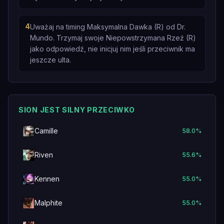
4
Uważaj na timing Maksymalna Dawka (R) od Dr.
Mundo. Trzymaj swoje Niepowstrzymana Rzeź (R)
jako odpowiedź, nie inicjuj nim jeśli przeciwnik ma
jeszcze ulta.
SION JEST SILNY PRZECIWKO
Camille
58.0
%
Riven
55.6
%
Kennen
55.0
%
Malphite
55.0
%