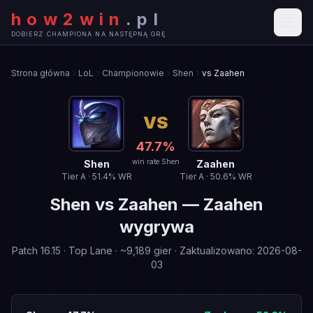
how2win
.
pl
DOBIERZ CHAMPIONA NA NASTĘPNĄ GRĘ
Strona główna
LoL
Championowie
Shen
vs Zaahen
VS
47.7
%
win rate Shen
Shen
Zaahen
Tier
A
·
51.4
% WR
Tier
A
·
50.6
% WR
Shen
vs
Zaahen
—
Zaahen
wygrywa
Patch
16.15
·
Top Lane
· ~
9,189
gier
·
Zaktualizowano
:
2026-08-
03