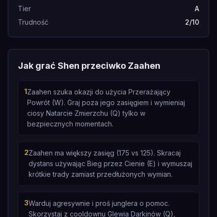
Tier
A
Trudność
2/10
Jak grać Shen przeciwko Zaahen
1
Zaahen szuka okazji do użycia Przerażający
Powrót (W). Graj poza jego zasięgiem i wymieniaj
ciosy Natarcie Zmierzchu (Q) tylko w
bezpiecznych momentach.
2
Zaahen ma większy zasięg (175 vs 125). Skracaj
dystans używając Bieg przez Cienie (E) i wymuszaj
krótkie trady zamiast przedłużonych wymian.
3
Warduj agresywnie i proś junglera o pomoc.
Skorzystaj z cooldownu Glewia Darkinów (Q),