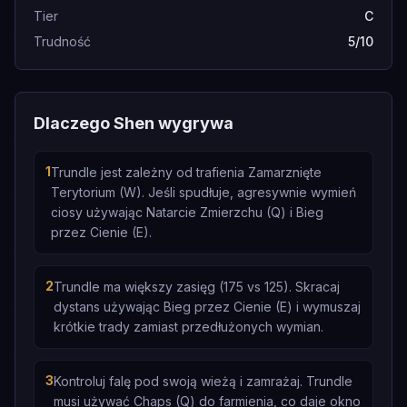
Tier
C
Trudność
5/10
Dlaczego Shen wygrywa
1
Trundle jest zależny od trafienia Zamarznięte
Terytorium (W). Jeśli spudłuje, agresywnie wymień
ciosy używając Natarcie Zmierzchu (Q) i Bieg
przez Cienie (E).
2
Trundle ma większy zasięg (175 vs 125). Skracaj
dystans używając Bieg przez Cienie (E) i wymuszaj
krótkie trady zamiast przedłużonych wymian.
3
Kontroluj falę pod swoją wieżą i zamrażaj. Trundle
musi używać Chaps (Q) do farmienia, co daje okno