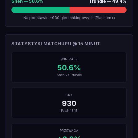
Shen
—
50.6
%
Trundle
—
49.4
%
Na podstawie ~930 gier rankingowych (Platinum+)
STATYSTYKI MATCHUPU @ 15 MINUT
WIN RATE
50.6
%
Shen
vs
Trundle
GRY
930
Patch
16.15
PRZEWAGA