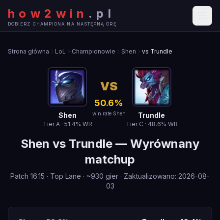
how2win
.
pl
DOBIERZ CHAMPIONA NA NASTĘPNĄ GRĘ
Strona główna
LoL
Championowie
Shen
vs Trundle
VS
50.6
%
win rate Shen
Shen
Trundle
Tier
A
·
51.4
% WR
Tier
C
·
48.6
% WR
Shen
vs
Trundle
—
Wyrównany
matchup
Patch
16.15
·
Top Lane
· ~
930
gier
·
Zaktualizowano
:
2026-08-
03