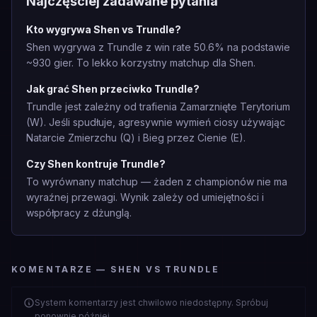
Najczęściej zadawane pytania
Kto wygrywa Shen vs Trundle?
Shen wygrywa z Trundle z win rate 50.6% na podstawie
~930 gier. To lekko korzystny matchup dla Shen.
Jak grać Shen przeciwko Trundle?
Trundle jest zależny od trafienia Zamarznięte Terytorium
(W). Jeśli spudłuje, agresywnie wymień ciosy używając
Natarcie Zmierzchu (Q) i Bieg przez Cienie (E).
Czy Shen kontruje Trundle?
To wyrównany matchup — żaden z championów nie ma
wyraźnej przewagi. Wynik zależy od umiejętności i
współpracy z dżunglą.
KOMENTARZE — SHEN VS TRUNDLE
System komentarzy jest chwilowo niedostępny. Spróbuj
ponownie później.