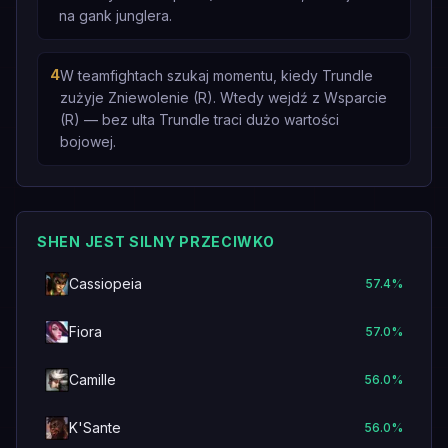
na gank junglera.
4
W teamfightach szukaj momentu, kiedy Trundle
zużyje Zniewolenie (R). Wtedy wejdź z Wsparcie
(R) — bez ulta Trundle traci dużo wartości
bojowej.
SHEN JEST SILNY PRZECIWKO
Cassiopeia
57.4
%
Fiora
57.0
%
Camille
56.0
%
K'Sante
56.0
%