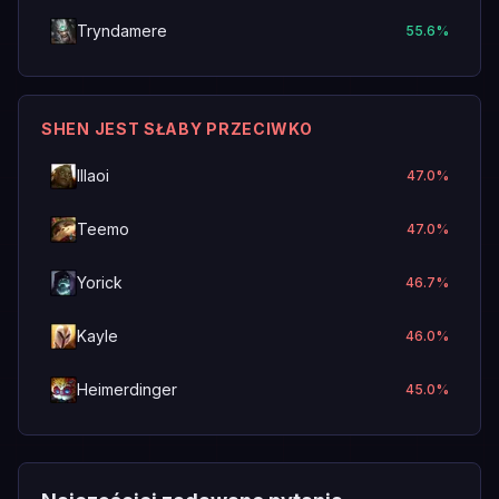
Tryndamere
55.6
%
SHEN JEST SŁABY PRZECIWKO
Illaoi
47.0
%
Teemo
47.0
%
Yorick
46.7
%
Kayle
46.0
%
Heimerdinger
45.0
%