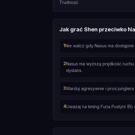
Trudność
Jak grać Shen przeciwko N
1
Nie walcz gdy Nasus ma dostępne Fu
2
Nasus ma wyższą prędkość ruchu 
dystans.
3
Warduj agresywnie i proś jungler
4
Uważaj na timing Furia Pustyni (R)