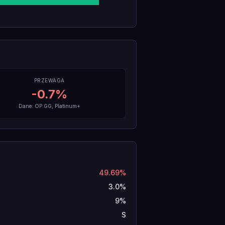
PRZEWAGA
-0.7
%
Dane: OP.GG, Platinum+
49.69%
3.0%
9%
S