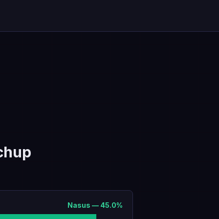
chup
Nasus
—
45.0
%