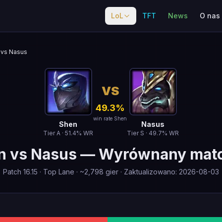
LoL
TFT
News
O nas
vs Nasus
VS
49.3
%
win rate Shen
Shen
Nasus
Tier
A
·
51.4
% WR
Tier
S
·
49.7
% WR
n
vs
Nasus
—
Wyrównany mat
Patch
16.15
·
Top Lane
· ~
2,798
gier
·
Zaktualizowano
:
2026-08-03