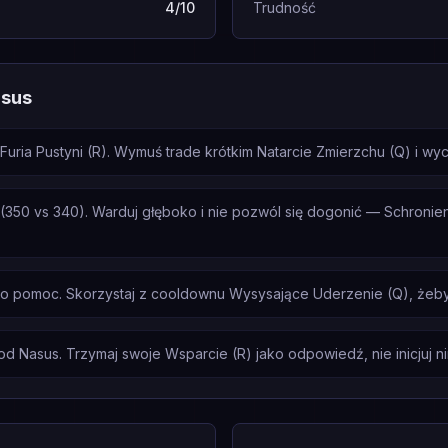
4/10
Trudność
asus
ria Pustyni (R). Wymuś trade krótkim Natarcie Zmierzchu (Q) i wycof
(350 vs 340). Warduj głęboko i nie pozwól się dogonić — Schroni
a o pomoc. Skorzystaj z cooldownu Wysysające Uderzenie (Q), żeb
 od Nasus. Trzymaj swoje Wsparcie (R) jako odpowiedź, nie inicjuj ni