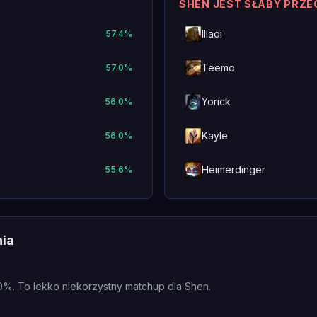
SHEN JEST SŁABY PRZE
Illaoi
57.4
%
Teemo
57.0
%
Yorick
56.0
%
Kayle
56.0
%
Heimerdinger
55.6
%
nia
0%. To lekko niekorzystny matchup dla Shen.