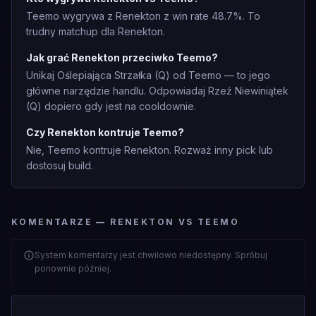
Teemo wygrywa z Renekton z win rate 48.7%. To
trudny matchup dla Renekton.
Jak grać Renekton przeciwko Teemo?
Unikaj Oślepiająca Strzałka (Q) od Teemo — to jego
główne narzędzie handlu. Odpowiadaj Rzeź Niewiniątek
(Q) dopiero gdy jest na cooldownie.
Czy Renekton kontruje Teemo?
Nie, Teemo kontruje Renekton. Rozważ inny pick lub
dostosuj build.
KOMENTARZE — RENEKTON VS TEEMO
System komentarzy jest chwilowo niedostępny. Spróbuj
ponownie później.