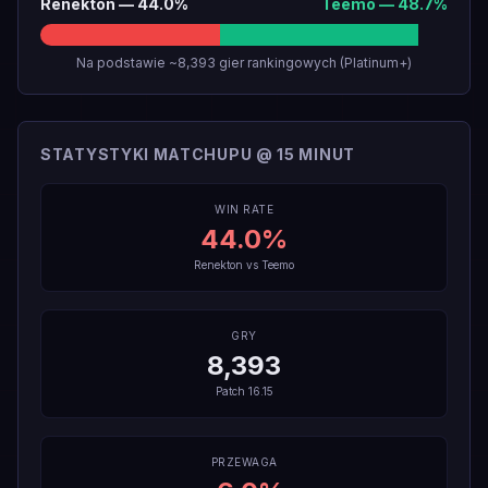
Renekton
—
44.0
%
Teemo
—
48.7
%
Na podstawie ~8,393 gier rankingowych (Platinum+)
STATYSTYKI MATCHUPU @ 15 MINUT
WIN RATE
44.0
%
Renekton
vs
Teemo
GRY
8,393
Patch
16.15
PRZEWAGA