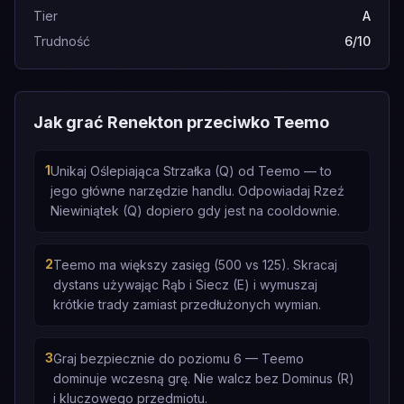
Tier
A
Trudność
6/10
Jak grać Renekton przeciwko Teemo
1
Unikaj Oślepiająca Strzałka (Q) od Teemo — to
jego główne narzędzie handlu. Odpowiadaj Rzeź
Niewiniątek (Q) dopiero gdy jest na cooldownie.
2
Teemo ma większy zasięg (500 vs 125). Skracaj
dystans używając Rąb i Siecz (E) i wymuszaj
krótkie trady zamiast przedłużonych wymian.
3
Graj bezpiecznie do poziomu 6 — Teemo
dominuje wczesną grę. Nie walcz bez Dominus (R)
i kluczowego przedmiotu.