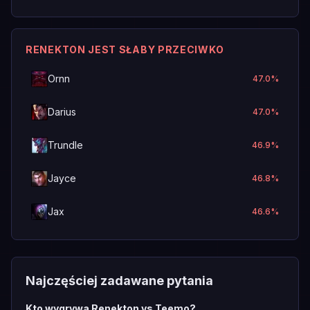
RENEKTON JEST SŁABY PRZECIWKO
Ornn
47.0
%
Darius
47.0
%
Trundle
46.9
%
Jayce
46.8
%
Jax
46.6
%
Najczęściej zadawane pytania
Kto wygrywa Renekton vs Teemo?