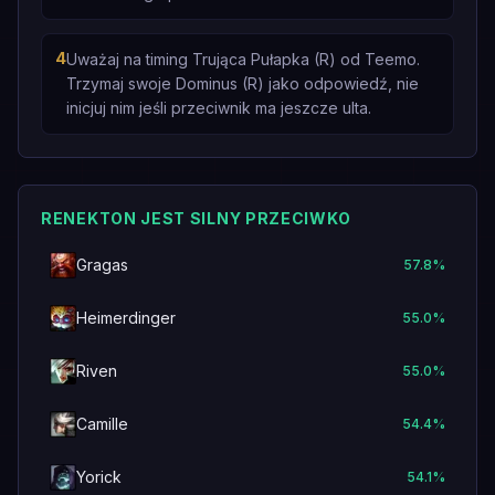
4
Uważaj na timing Trująca Pułapka (R) od Teemo.
Trzymaj swoje Dominus (R) jako odpowiedź, nie
inicjuj nim jeśli przeciwnik ma jeszcze ulta.
RENEKTON JEST SILNY PRZECIWKO
Gragas
57.8
%
Heimerdinger
55.0
%
Riven
55.0
%
Camille
54.4
%
Yorick
54.1
%