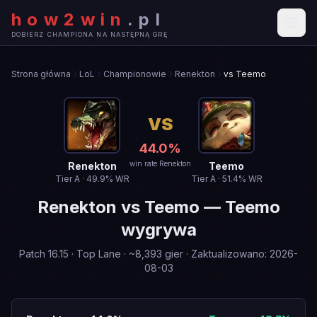
how2win
.
pl
DOBIERZ CHAMPIONA NA NASTĘPNĄ GRĘ
Strona główna
LoL
Championowie
Renekton
vs Teemo
VS
44.0
%
win rate Renekton
Renekton
Teemo
Tier
A
·
49.9
% WR
Tier
A
·
51.4
% WR
Renekton
vs
Teemo
—
Teemo
wygrywa
Patch
16.15
·
Top Lane
· ~
8,393
gier
·
Zaktualizowano
:
2026-
08-03