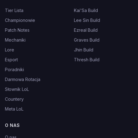
Tier Lista
Kai'Sa Build
Championowie
Lee Sin Build
Patch Notes
Ezreal Build
Mechaniki
Graves Build
Lore
Jhin Build
Esport
Thresh Build
Poradniki
Darmowa Rotacja
Słownik LoL
Countery
Meta LoL
O NAS
O nas