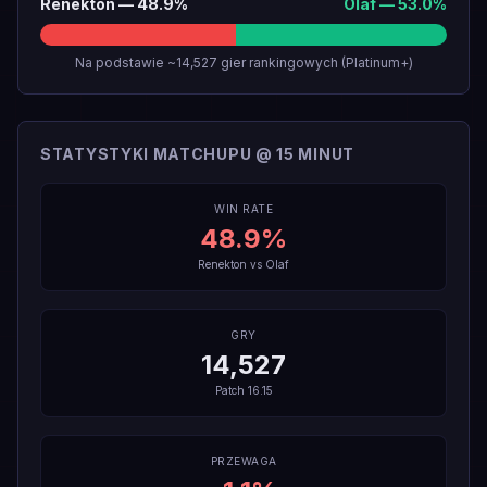
Renekton
—
48.9
%
Olaf
—
53.0
%
Na podstawie ~14,527 gier rankingowych (Platinum+)
STATYSTYKI MATCHUPU @ 15 MINUT
WIN RATE
48.9
%
Renekton
vs
Olaf
GRY
14,527
Patch
16.15
PRZEWAGA