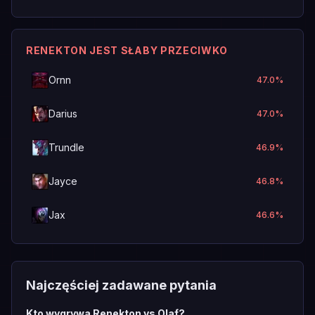
RENEKTON JEST SŁABY PRZECIWKO
Ornn
47.0
%
Darius
47.0
%
Trundle
46.9
%
Jayce
46.8
%
Jax
46.6
%
Najczęściej zadawane pytania
Kto wygrywa Renekton vs Olaf?