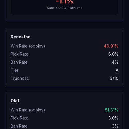
-1.1
%
Dane: OP.GG, Platinum+
Renekton
Win Rate (ogólny)
49.91%
Pick Rate
6.0%
Ban Rate
4%
Tier
A
Trudność
3/10
Olaf
Win Rate (ogólny)
51.31%
Pick Rate
3.0%
Ban Rate
3%