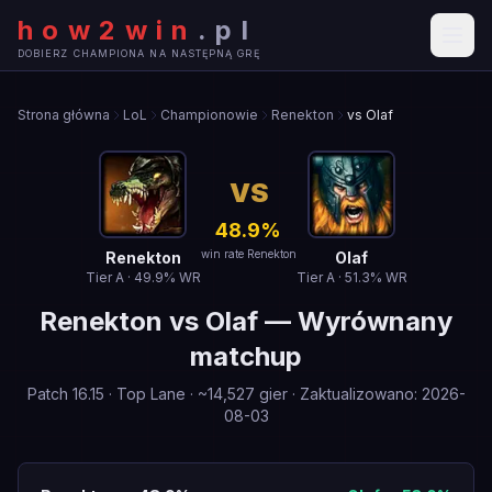
how2win
.
pl
DOBIERZ CHAMPIONA NA NASTĘPNĄ GRĘ
Strona główna
LoL
Championowie
Renekton
vs Olaf
VS
48.9
%
win rate Renekton
Renekton
Olaf
Tier
A
·
49.9
% WR
Tier
A
·
51.3
% WR
Renekton
vs
Olaf
—
Wyrównany
matchup
Patch
16.15
·
Top Lane
· ~
14,527
gier
·
Zaktualizowano
:
2026-
08-03