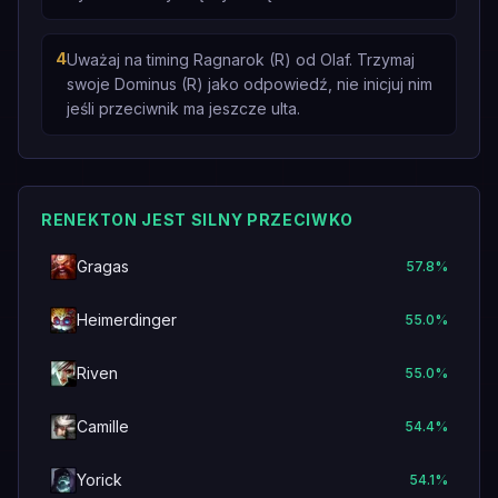
4
Uważaj na timing Ragnarok (R) od Olaf. Trzymaj
swoje Dominus (R) jako odpowiedź, nie inicjuj nim
jeśli przeciwnik ma jeszcze ulta.
RENEKTON JEST SILNY PRZECIWKO
Gragas
57.8
%
Heimerdinger
55.0
%
Riven
55.0
%
Camille
54.4
%
Yorick
54.1
%