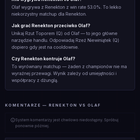
Olaf wygrywa z Renekton z win rate 53.0%. To lekko
niekorzystny matchup dla Renekton.
Jak grać Renekton przeciwko Olaf?
Unikaj Rzut Toporem (Q) od Olaf — to jego główne
narzędzie handlu. Odpowiadaj Rzeź Niewiniątek (Q)
dopiero gdy jest na cooldownie.
Czy Renekton kontruje Olaf?
To wyrównany matchup — żaden z championów nie ma
wyraźnej przewagi. Wynik zależy od umiejętności i
współpracy z dżunglą.
KOMENTARZE — RENEKTON VS OLAF
System komentarzy jest chwilowo niedostępny. Spróbuj
ponownie później.