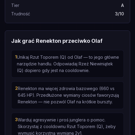
Tier
A
Trudność
3/10
Jak grać Renekton przeciwko Olaf
1
Unikaj Rzut Toporem (Q) od Olaf — to jego główne
narzędzie handlu. Odpowiadaj Rzeź Niewiniątek
(Q) dopiero gdy jest na cooldownie.
2
Renekton ma więcej zdrowia bazowego (660 vs
645 HP). Przedłużone wymiany ciosów faworyzują
Renekton — nie pozwól Olaf na krótkie burszty.
3
Warduj agresywnie i proś junglera o pomoc.
Skorzystaj z cooldownu Rzut Toporem (Q), żeby
wymusić korzystną wymianę 2v1.