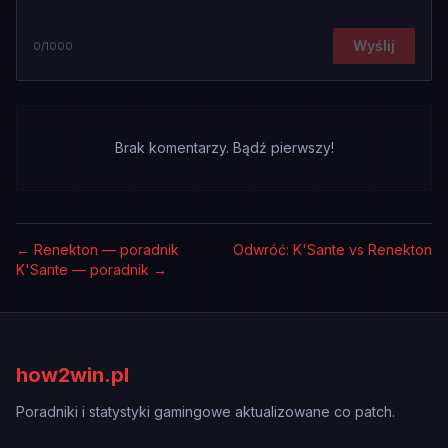
Wyślij
0
/1000
Brak komentarzy. Bądź pierwszy!
←
Renekton — poradnik
Odwróć: K'Sante vs Renekton
K'Sante — poradnik
→
how2win.pl
Poradniki i statystyki gamingowe aktualizowane co patch.