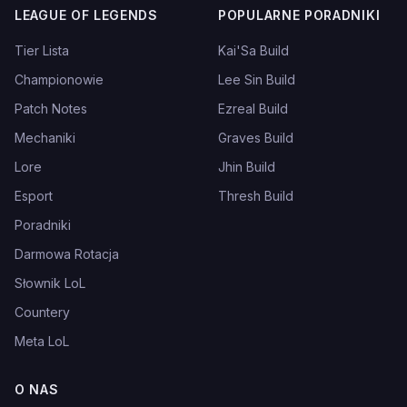
LEAGUE OF LEGENDS
POPULARNE PORADNIKI
Tier Lista
Kai'Sa Build
Championowie
Lee Sin Build
Patch Notes
Ezreal Build
Mechaniki
Graves Build
Lore
Jhin Build
Esport
Thresh Build
Poradniki
Darmowa Rotacja
Słownik LoL
Countery
Meta LoL
O NAS