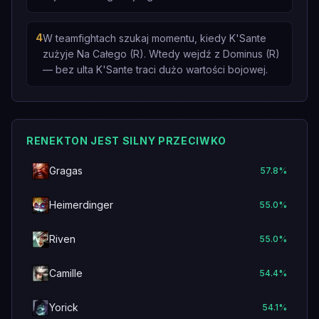
4
W teamfightach szukaj momentu, kiedy K'Sante
zużyje Na Całego (R). Wtedy wejdź z Dominus (R)
— bez ulta K'Sante traci dużo wartości bojowej.
RENEKTON JEST SILNY PRZECIWKO
Gragas
57.8
%
Heimerdinger
55.0
%
Riven
55.0
%
Camille
54.4
%
Yorick
54.1
%