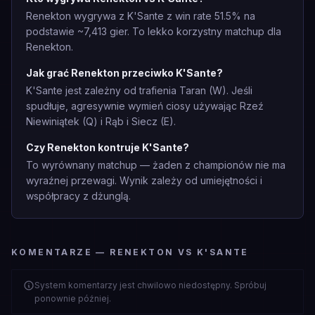
Renekton wygrywa z K'Sante z win rate 51.5% na
podstawie ~7,413 gier. To lekko korzystny matchup dla
Renekton.
Jak grać Renekton przeciwko K'Sante?
K'Sante jest zależny od trafienia Taran (W). Jeśli
spudłuje, agresywnie wymień ciosy używając Rzeź
Niewiniątek (Q) i Rąb i Siecz (E).
Czy Renekton kontruje K'Sante?
To wyrównany matchup — żaden z championów nie ma
wyraźnej przewagi. Wynik zależy od umiejętności i
współpracy z dżunglą.
KOMENTARZE — RENEKTON VS K'SANTE
System komentarzy jest chwilowo niedostępny. Spróbuj
ponownie później.