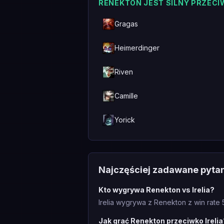
RENEKTON JEST SILNY PRZEC
Gragas
Heimerdinger
Riven
Camille
Yorick
Najczęściej zadawane pyta
Kto wygrywa Renekton vs Irelia?
Irelia wygrywa z Renekton z win rate
Jak grać Renekton przeciwko Irelia