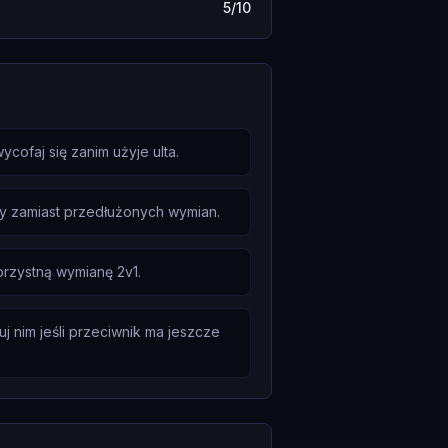
5/10
cofaj się zanim użyje ulta.
ady zamiast przedłużonych wymian.
orzystną wymianę 2v1.
uj nim jeśli przeciwnik ma jeszcze