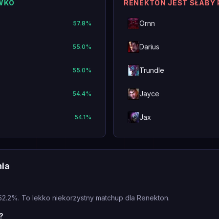
IWKO
RENEKTON JEST SŁABY
Ornn
57.8
%
Darius
55.0
%
Trundle
55.0
%
Jayce
54.4
%
Jax
54.1
%
nia
 52.2%. To lekko niekorzystny matchup dla Renekton.
?