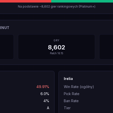
Na podstawie ~8,602 gier rankingowych (Platinum+)
INUT
GRY
8,602
Patch
16.15
Irelia
49.91%
Win Rate (ogólny)
6.0%
Pick Rate
4%
Ban Rate
A
Tier