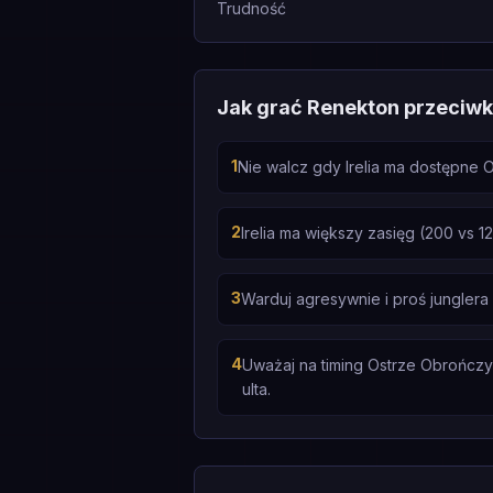
Trudność
Jak grać Renekton przeciwko
1
Nie walcz gdy Irelia ma dostępne O
2
Irelia ma większy zasięg (200 vs 1
3
Warduj agresywnie i proś junglera
4
Uważaj na timing Ostrze Obrończyni
ulta.