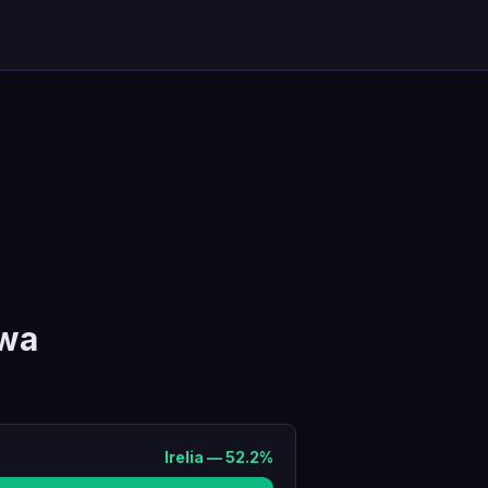
ywa
Irelia
—
52.2
%