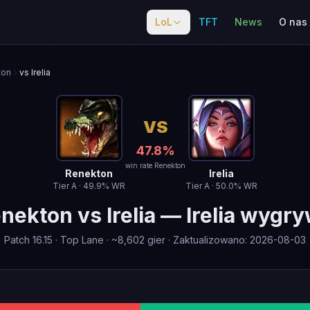
LoL
TFT
News
O nas
ton
vs Irelia
VS
47.8
%
win rate Renekton
Renekton
Irelia
Tier
A
·
49.9
% WR
Tier
A
·
50.0
% WR
nekton
vs
Irelia
—
Irelia wygr
Patch
16.15
·
Top Lane
· ~
8,602
gier
·
Zaktualizowano
:
2026-08-03