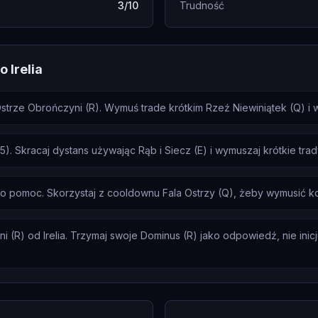
3/10
Trudność
 Irelia
strze Obrończyni (R). Wymuś trade krótkim Rzeź Niewiniątek (Q) i wy
25). Skracaj dystans używając Rąb i Siecz (E) i wymuszaj krótkie tr
 o pomoc. Skorzystaj z cooldownu Fala Ostrzy (Q), żeby wymusić k
 (R) od Irelia. Trzymaj swoje Dominus (R) jako odpowiedź, nie inicj