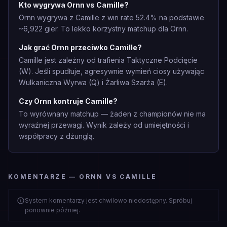
Kto wygrywa Ornn vs Camille?
Ornn wygrywa z Camille z win rate 52.4% na podstawie
~6,922 gier. To lekko korzystny matchup dla Ornn.
Jak grać Ornn przeciwko Camille?
Camille jest zależny od trafienia Taktyczne Podcięcie
(W). Jeśli spudłuje, agresywnie wymień ciosy używając
Wulkaniczna Wyrwa (Q) i Żarliwa Szarża (E).
Czy Ornn kontruje Camille?
To wyrównany matchup — żaden z championów nie ma
wyraźnej przewagi. Wynik zależy od umiejętności i
współpracy z dżunglą.
KOMENTARZE — ORNN VS CAMILLE
System komentarzy jest chwilowo niedostępny. Spróbuj
ponownie później.