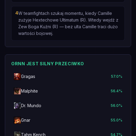
4
W teamfightach szukaj momentu, kiedy Camille
zużyje Hextechowe Ultimatum (R). Wtedy wejdź z
Zew Boga Kuźni (R) — bez ulta Camille traci dużo
wartości bojowej.
ORNN JEST SILNY PRZECIWKO
Gragas
57.0
%
Malphite
56.4
%
Dr. Mundo
56.0
%
Gnar
55.0
%
Tahm Kench
54.7
%