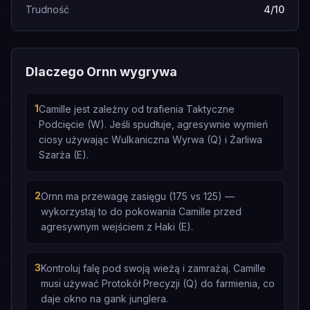
Trudność
4/10
Dlaczego Ornn wygrywa
1
Camille jest zależny od trafienia Taktyczne
Podcięcie (W). Jeśli spudłuje, agresywnie wymień
ciosy używając Wulkaniczna Wyrwa (Q) i Żarliwa
Szarża (E).
2
Ornn ma przewagę zasięgu (175 vs 125) —
wykorzystaj to do pokowania Camille przed
agresywnym wejściem z Haki (E).
3
Kontroluj falę pod swoją wieżą i zamrażaj. Camille
musi używać Protokół Precyzji (Q) do farmienia, co
daje okno na gank junglera.