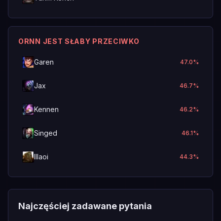
ORNN JEST SŁABY PRZECIWKO
Garen
47.0
%
Jax
46.7
%
Kennen
46.2
%
Singed
46.1
%
Illaoi
44.3
%
Najczęściej zadawane pytania