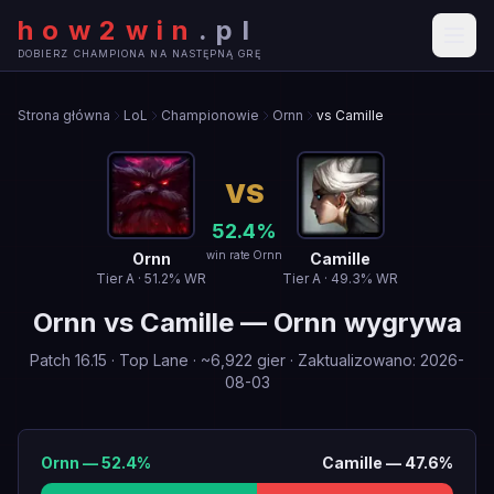
how2win
.
pl
DOBIERZ CHAMPIONA NA NASTĘPNĄ GRĘ
Strona główna
LoL
Championowie
Ornn
vs Camille
VS
52.4
%
win rate Ornn
Ornn
Camille
Tier
A
·
51.2
% WR
Tier
A
·
49.3
% WR
Ornn
vs
Camille
—
Ornn wygrywa
Patch
16.15
·
Top Lane
· ~
6,922
gier
·
Zaktualizowano
:
2026-
08-03
Ornn
—
52.4
%
Camille
—
47.6
%