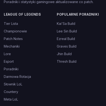
Poradniki i statystyki gamingowe aktualizowane co patch.
LEAGUE OF LEGENDS
POPULARNE PORADNIKI
Tier Lista
Kai'Sa Build
Championowie
Lee Sin Build
Patch Notes
Ezreal Build
Mechaniki
Graves Build
Lore
Jhin Build
Esport
Thresh Build
Poradniki
Darmowa Rotacja
Słownik LoL
Countery
Meta LoL