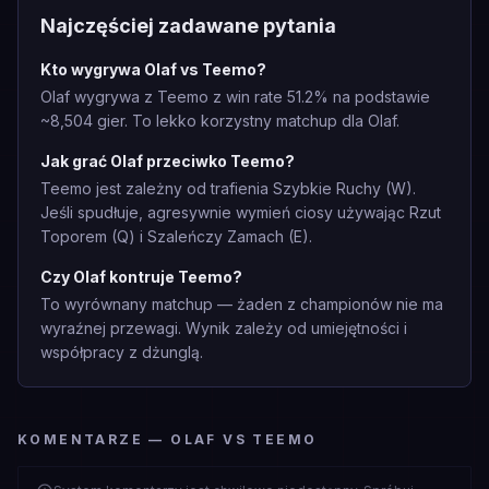
Najczęściej zadawane pytania
Kto wygrywa Olaf vs Teemo?
Olaf wygrywa z Teemo z win rate 51.2% na podstawie
~8,504 gier. To lekko korzystny matchup dla Olaf.
Jak grać Olaf przeciwko Teemo?
Teemo jest zależny od trafienia Szybkie Ruchy (W).
Jeśli spudłuje, agresywnie wymień ciosy używając Rzut
Toporem (Q) i Szaleńczy Zamach (E).
Czy Olaf kontruje Teemo?
To wyrównany matchup — żaden z championów nie ma
wyraźnej przewagi. Wynik zależy od umiejętności i
współpracy z dżunglą.
KOMENTARZE — OLAF VS TEEMO