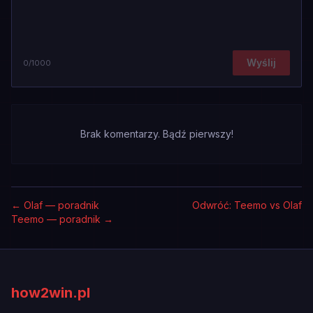
Wyślij
0
/1000
Brak komentarzy. Bądź pierwszy!
←
Olaf — poradnik
Odwróć: Teemo vs Olaf
Teemo — poradnik
→
how2win.pl