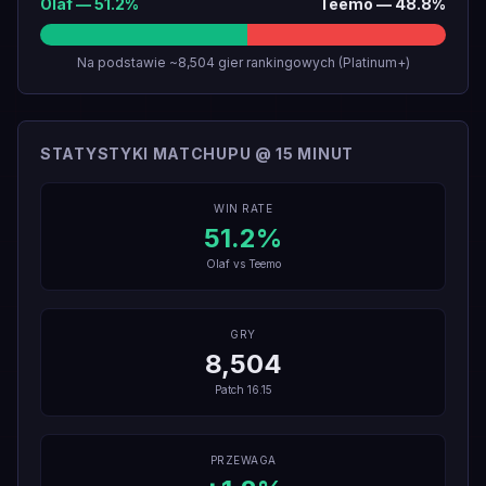
Olaf
—
51.2
%
Teemo
—
48.8
%
Na podstawie ~8,504 gier rankingowych (Platinum+)
STATYSTYKI MATCHUPU @ 15 MINUT
WIN RATE
51.2
%
Olaf
vs
Teemo
GRY
8,504
Patch
16.15
PRZEWAGA