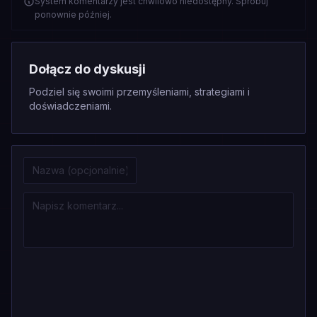
System komentarzy jest chwilowo niedostępny. Spróbuj
ponownie później.
Dołącz do dyskusji
Podziel się swoimi przemyśleniami, strategiami i
doświadczeniami.