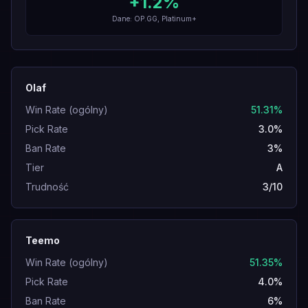
+
1.2
%
Dane: OP.GG, Platinum+
Olaf
Win Rate (ogólny)
51.31%
Pick Rate
3.0%
Ban Rate
3%
Tier
A
Trudność
3/10
Teemo
Win Rate (ogólny)
51.35%
Pick Rate
4.0%
Ban Rate
6%