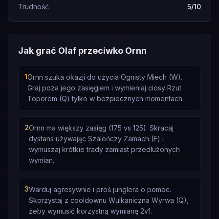
Trudność
5/10
Jak grać Olaf przeciwko Ornn
1
Ornn szuka okazji do użycia Ognisty Miech (W).
Graj poza jego zasięgiem i wymieniaj ciosy Rzut
Toporem (Q) tylko w bezpiecznych momentach.
2
Ornn ma większy zasięg (175 vs 125). Skracaj
dystans używając Szaleńczy Zamach (E) i
wymuszaj krótkie trady zamiast przedłużonych
wymian.
3
Warduj agresywnie i proś junglera o pomoc.
Skorzystaj z cooldownu Wulkaniczna Wyrwa (Q),
żeby wymusić korzystną wymianę 2v1.