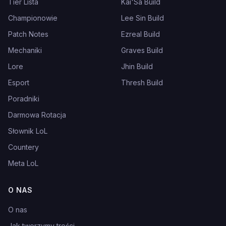
Tier Lista
Kai'Sa Build
Championowie
Lee Sin Build
Patch Notes
Ezreal Build
Mechaniki
Graves Build
Lore
Jhin Build
Esport
Thresh Build
Poradniki
Darmowa Rotacja
Słownik LoL
Countery
Meta LoL
O NAS
O nas
Jak tworzymy treści