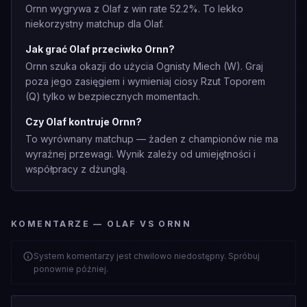
Ornn wygrywa z Olaf z win rate 52.2%. To lekko
niekorzystny matchup dla Olaf.
Jak grać Olaf przeciwko Ornn?
Ornn szuka okazji do użycia Ognisty Miech (W). Graj
poza jego zasięgiem i wymieniaj ciosy Rzut Toporem
(Q) tylko w bezpiecznych momentach.
Czy Olaf kontruje Ornn?
To wyrównany matchup — żaden z championów nie ma
wyraźnej przewagi. Wynik zależy od umiejętności i
współpracy z dżunglą.
KOMENTARZE — OLAF VS ORNN
System komentarzy jest chwilowo niedostępny. Spróbuj
ponownie później.