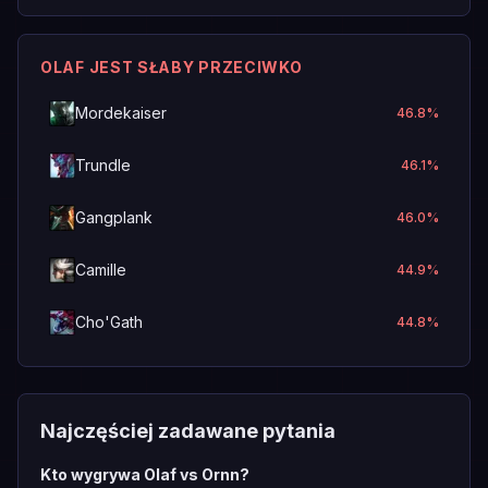
OLAF JEST SŁABY PRZECIWKO
Mordekaiser
46.8
%
Trundle
46.1
%
Gangplank
46.0
%
Camille
44.9
%
Cho'Gath
44.8
%
Najczęściej zadawane pytania
Kto wygrywa Olaf vs Ornn?