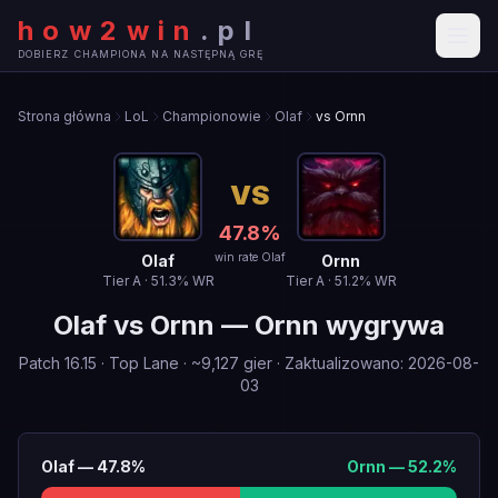
how2win
.
pl
DOBIERZ CHAMPIONA NA NASTĘPNĄ GRĘ
Strona główna
LoL
Championowie
Olaf
vs Ornn
VS
47.8
%
win rate Olaf
Olaf
Ornn
Tier
A
·
51.3
% WR
Tier
A
·
51.2
% WR
Olaf
vs
Ornn
—
Ornn wygrywa
Patch
16.15
·
Top Lane
· ~
9,127
gier
·
Zaktualizowano
:
2026-08-
03
Olaf
—
47.8
%
Ornn
—
52.2
%