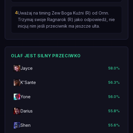
4
Uważaj na timing Zew Boga Kuźni (R) od Ornn.
Trzymaj swoje Ragnarok (R) jako odpowiedź, nie
inicjuj nim jeśli przeciwnik ma jeszcze ulta.
OLAF JEST SILNY PRZECIWKO
Jayce
58.0
%
K'Sante
56.3
%
Yone
56.0
%
Darius
55.8
%
Shen
55.6
%