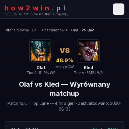
how2win
.
pl
DOBIERZ CHAMPIONA NA NASTĘPNĄ GRĘ
Strona główna
LoL
Championowie
Olaf
vs Kled
VS
48.9
%
win rate Olaf
Olaf
Kled
Tier
A
·
51.3
% WR
Tier
A
·
51.5
% WR
Olaf
vs
Kled
—
Wyrównany
matchup
Patch
16.15
·
Top Lane
· ~
4,446
gier
·
Zaktualizowano
:
2026-
08-03