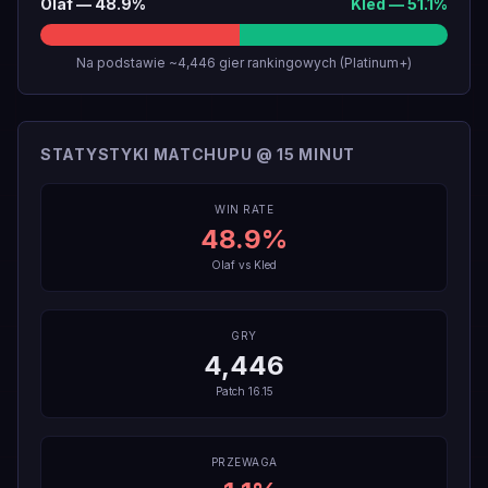
Olaf
—
48.9
%
Kled
—
51.1
%
Na podstawie ~4,446 gier rankingowych (Platinum+)
STATYSTYKI MATCHUPU @ 15 MINUT
WIN RATE
48.9
%
Olaf
vs
Kled
GRY
4,446
Patch
16.15
PRZEWAGA