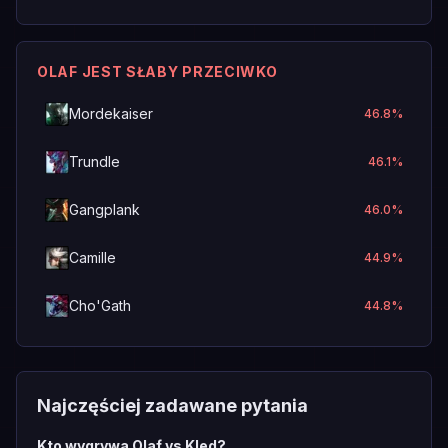
OLAF JEST SŁABY PRZECIWKO
Mordekaiser
46.8
%
Trundle
46.1
%
Gangplank
46.0
%
Camille
44.9
%
Cho'Gath
44.8
%
Najczęściej zadawane pytania
Kto wygrywa Olaf vs Kled?