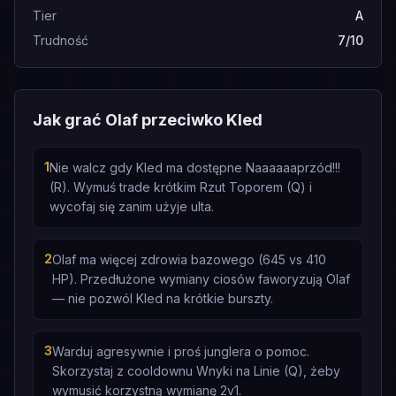
Tier
A
Trudność
7/10
Jak grać Olaf przeciwko Kled
1
Nie walcz gdy Kled ma dostępne Naaaaaaprzód!!!
(R). Wymuś trade krótkim Rzut Toporem (Q) i
wycofaj się zanim użyje ulta.
2
Olaf ma więcej zdrowia bazowego (645 vs 410
HP). Przedłużone wymiany ciosów faworyzują Olaf
— nie pozwól Kled na krótkie burszty.
3
Warduj agresywnie i proś junglera o pomoc.
Skorzystaj z cooldownu Wnyki na Linie (Q), żeby
wymusić korzystną wymianę 2v1.