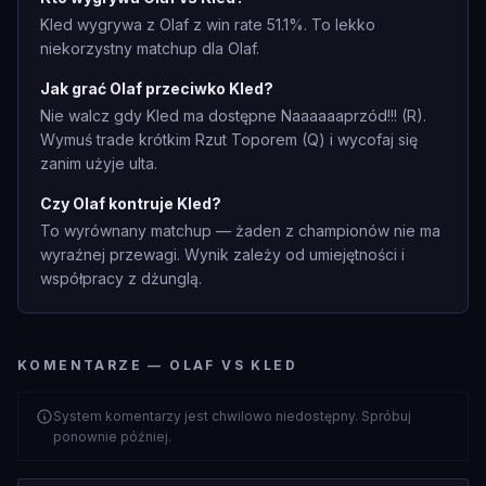
Kled wygrywa z Olaf z win rate 51.1%. To lekko
niekorzystny matchup dla Olaf.
Jak grać Olaf przeciwko Kled?
Nie walcz gdy Kled ma dostępne Naaaaaaprzód!!! (R).
Wymuś trade krótkim Rzut Toporem (Q) i wycofaj się
zanim użyje ulta.
Czy Olaf kontruje Kled?
To wyrównany matchup — żaden z championów nie ma
wyraźnej przewagi. Wynik zależy od umiejętności i
współpracy z dżunglą.
KOMENTARZE — OLAF VS KLED
System komentarzy jest chwilowo niedostępny. Spróbuj
ponownie później.