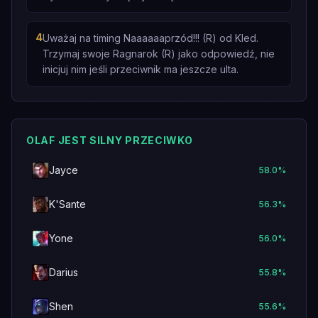
4
Uważaj na timing Naaaaaaprzód!!! (R) od Kled.
Trzymaj swoje Ragnarok (R) jako odpowiedź, nie
inicjuj nim jeśli przeciwnik ma jeszcze ulta.
OLAF JEST SILNY PRZECIWKO
Jayce
58.0
%
K'Sante
56.3
%
Yone
56.0
%
Darius
55.8
%
Shen
55.6
%