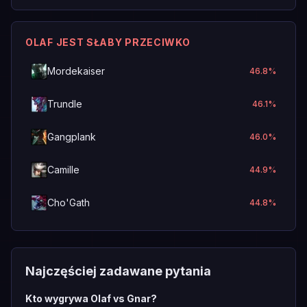
OLAF JEST SŁABY PRZECIWKO
Mordekaiser
46.8
%
Trundle
46.1
%
Gangplank
46.0
%
Camille
44.9
%
Cho'Gath
44.8
%
Najczęściej zadawane pytania
Kto wygrywa Olaf vs Gnar?