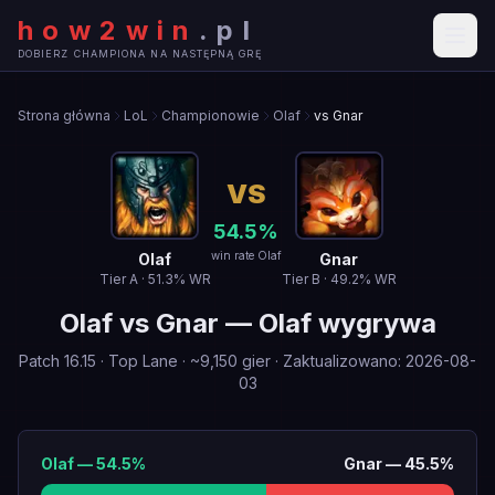
how2win
.
pl
DOBIERZ CHAMPIONA NA NASTĘPNĄ GRĘ
Strona główna
LoL
Championowie
Olaf
vs Gnar
VS
54.5
%
win rate Olaf
Olaf
Gnar
Tier
A
·
51.3
% WR
Tier
B
·
49.2
% WR
Olaf
vs
Gnar
—
Olaf wygrywa
Patch
16.15
·
Top Lane
· ~
9,150
gier
·
Zaktualizowano
:
2026-08-
03
Olaf
—
54.5
%
Gnar
—
45.5
%