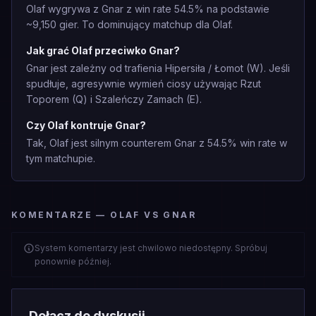
Olaf wygrywa z Gnar z win rate 54.5% na podstawie
~9,150 gier. To dominujący matchup dla Olaf.
Jak grać Olaf przeciwko Gnar?
Gnar jest zależny od trafienia Hipersiła / Łomot (W). Jeśli
spudłuje, agresywnie wymień ciosy używając Rzut
Toporem (Q) i Szaleńczy Zamach (E).
Czy Olaf kontruje Gnar?
Tak, Olaf jest silnym counterem Gnar z 54.5% win rate w
tym matchupie.
KOMENTARZE — OLAF VS GNAR
System komentarzy jest chwilowo niedostępny. Spróbuj
ponownie później.
Dołącz do dyskusji