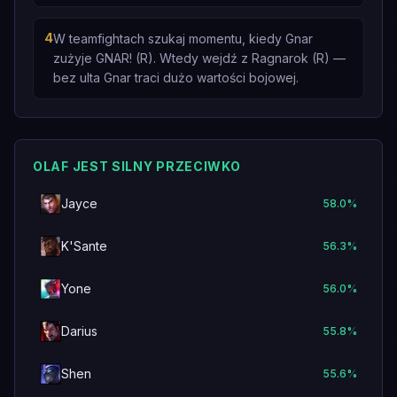
4
W teamfightach szukaj momentu, kiedy Gnar
zużyje GNAR! (R). Wtedy wejdź z Ragnarok (R) —
bez ulta Gnar traci dużo wartości bojowej.
OLAF JEST SILNY PRZECIWKO
Jayce
58.0
%
K'Sante
56.3
%
Yone
56.0
%
Darius
55.8
%
Shen
55.6
%