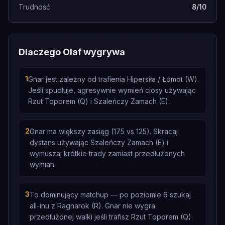
Trudność
8/10
Dlaczego Olaf wygrywa
1
Gnar jest zależny od trafienia Hipersiła / Łomot (W).
Jeśli spudłuje, agresywnie wymień ciosy używając
Rzut Toporem (Q) i Szaleńczy Zamach (E).
2
Gnar ma większy zasięg (175 vs 125). Skracaj
dystans używając Szaleńczy Zamach (E) i
wymuszaj krótkie trady zamiast przedłużonych
wymian.
3
To dominujący matchup — po poziomie 6 szukaj
all-inu z Ragnarok (R). Gnar nie wygra
przedłużonej walki jeśli trafisz Rzut Toporem (Q).