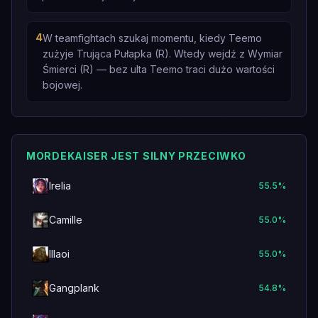
4
W teamfightach szukaj momentu, kiedy Teemo
zużyje Trująca Pułapka (R). Wtedy wejdź z Wymiar
Śmierci (R) — bez ulta Teemo traci dużo wartości
bojowej.
MORDEKAISER JEST SILNY PRZECIWKO
Irelia
55.5
%
Camille
55.0
%
Illaoi
55.0
%
Gangplank
54.8
%