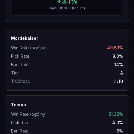
+
3.1
%
Dane: OP.GG, Platinum+
Mordekaiser
Win Rate (ogólny)
49.59%
Pick Rate
8.0%
Ban Rate
14%
Tier
A
Trudność
4/10
Teemo
Win Rate (ogólny)
51.35%
Pick Rate
4.0%
Ban Rate
6%