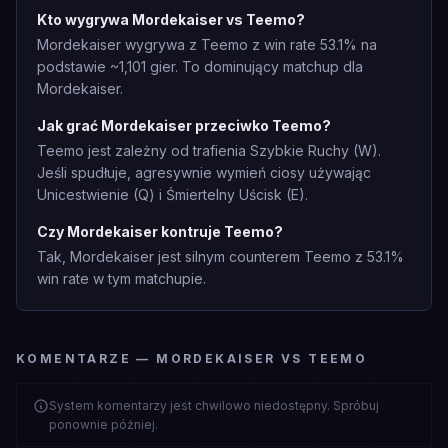
Kto wygrywa Mordekaiser vs Teemo?
Mordekaiser wygrywa z Teemo z win rate 53.1% na
podstawie ~1,101 gier. To dominujący matchup dla
Mordekaiser.
Jak grać Mordekaiser przeciwko Teemo?
Teemo jest zależny od trafienia Szybkie Ruchy (W).
Jeśli spudłuje, agresywnie wymień ciosy używając
Unicestwienie (Q) i Śmiertelny Uścisk (E).
Czy Mordekaiser kontruje Teemo?
Tak, Mordekaiser jest silnym counterem Teemo z 53.1%
win rate w tym matchupie.
KOMENTARZE — MORDEKAISER VS TEEMO
System komentarzy jest chwilowo niedostępny. Spróbuj
ponownie później.