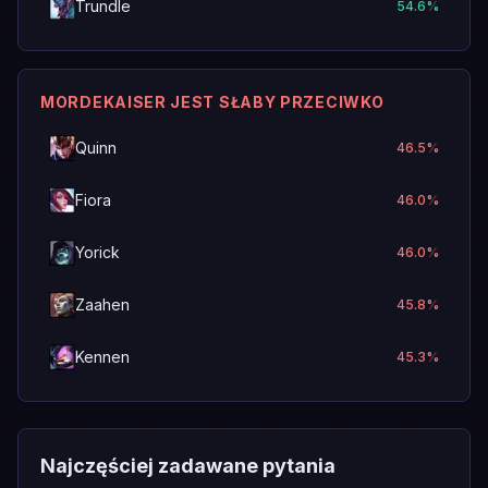
Trundle
54.6
%
MORDEKAISER JEST SŁABY PRZECIWKO
Quinn
46.5
%
Fiora
46.0
%
Yorick
46.0
%
Zaahen
45.8
%
Kennen
45.3
%
Najczęściej zadawane pytania