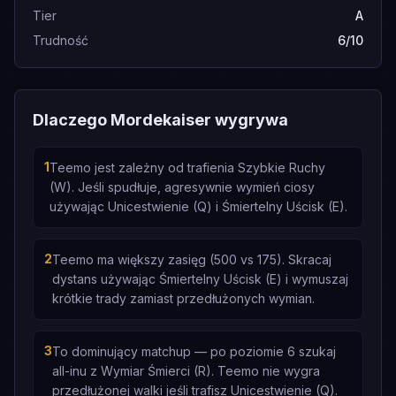
Tier
A
Trudność
6/10
Dlaczego Mordekaiser wygrywa
1
Teemo jest zależny od trafienia Szybkie Ruchy
(W). Jeśli spudłuje, agresywnie wymień ciosy
używając Unicestwienie (Q) i Śmiertelny Uścisk (E).
2
Teemo ma większy zasięg (500 vs 175). Skracaj
dystans używając Śmiertelny Uścisk (E) i wymuszaj
krótkie trady zamiast przedłużonych wymian.
3
To dominujący matchup — po poziomie 6 szukaj
all-inu z Wymiar Śmierci (R). Teemo nie wygra
przedłużonej walki jeśli trafisz Unicestwienie (Q).