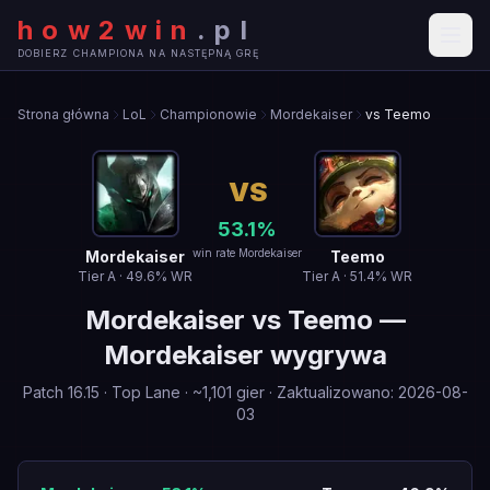
how2win
.
pl
DOBIERZ CHAMPIONA NA NASTĘPNĄ GRĘ
Strona główna
LoL
Championowie
Mordekaiser
vs Teemo
VS
53.1
%
win rate Mordekaiser
Mordekaiser
Teemo
Tier
A
·
49.6
% WR
Tier
A
·
51.4
% WR
Mordekaiser
vs
Teemo
—
Mordekaiser wygrywa
Patch
16.15
·
Top Lane
· ~
1,101
gier
·
Zaktualizowano
:
2026-08-
03