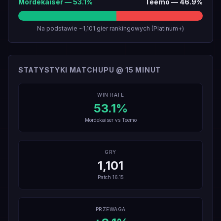
Mordekaiser
—
53.1
%
Teemo
—
46.9
%
Na podstawie ~1,101 gier rankingowych (Platinum+)
STATYSTYKI MATCHUPU @ 15 MINUT
WIN RATE
53.1
%
Mordekaiser
vs
Teemo
GRY
1,101
Patch
16.15
PRZEWAGA