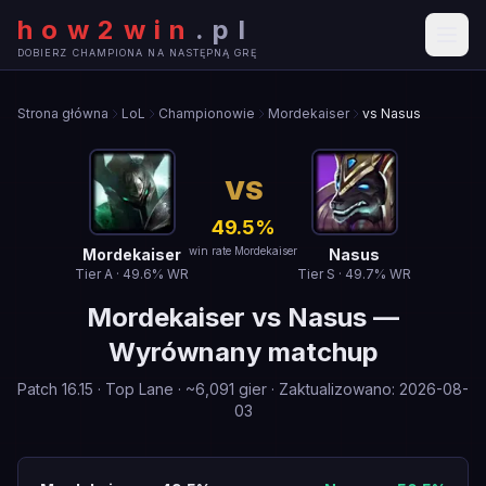
how2win
.
pl
DOBIERZ CHAMPIONA NA NASTĘPNĄ GRĘ
Strona główna
LoL
Championowie
Mordekaiser
vs Nasus
VS
49.5
%
win rate Mordekaiser
Mordekaiser
Nasus
Tier
A
·
49.6
% WR
Tier
S
·
49.7
% WR
Mordekaiser
vs
Nasus
—
Wyrównany matchup
Patch
16.15
·
Top Lane
· ~
6,091
gier
·
Zaktualizowano
:
2026-08-
03