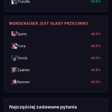
Trundle
54.6
%
MORDEKAISER JEST SŁABY PRZECIWKO
Quinn
46.5
%
Fiora
46.0
%
Yorick
46.0
%
Zaahen
45.8
%
Kennen
45.3
%
Najczęściej zadawane pytania