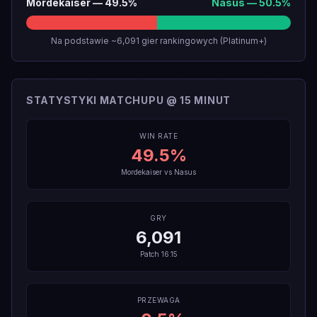
Mordekaiser
—
49.5
%
Nasus
—
50.5
%
Na podstawie ~6,091 gier rankingowych (Platinum+)
STATYSTYKI MATCHUPU @ 15 MINUT
WIN RATE
49.5
%
Mordekaiser
vs
Nasus
GRY
6,091
Patch
16.15
PRZEWAGA