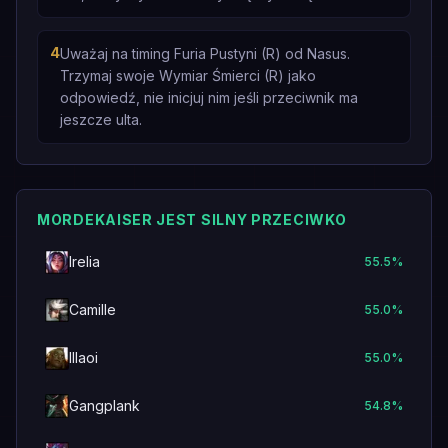
4
Uważaj na timing Furia Pustyni (R) od Nasus.
Trzymaj swoje Wymiar Śmierci (R) jako
odpowiedź, nie inicjuj nim jeśli przeciwnik ma
jeszcze ulta.
MORDEKAISER JEST SILNY PRZECIWKO
Irelia
55.5
%
Camille
55.0
%
Illaoi
55.0
%
Gangplank
54.8
%