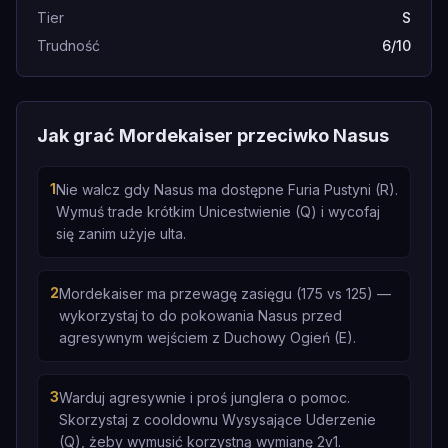
Tier
S
Trudność
6/10
Jak grać Mordekaiser przeciwko Nasus
1
Nie walcz gdy Nasus ma dostępne Furia Pustyni (R).
Wymuś trade krótkim Unicestwienie (Q) i wycofaj
się zanim użyje ulta.
2
Mordekaiser ma przewagę zasięgu (175 vs 125) —
wykorzystaj to do pokowania Nasus przed
agresywnym wejściem z Duchowy Ogień (E).
3
Warduj agresywnie i proś junglera o pomoc.
Skorzystaj z cooldownu Wysysające Uderzenie
(Q), żeby wymusić korzystną wymianę 2v1.