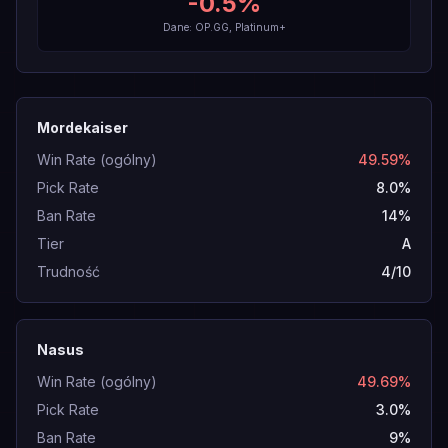
-0.5
%
Dane: OP.GG, Platinum+
Mordekaiser
Win Rate (ogólny)
49.59%
Pick Rate
8.0%
Ban Rate
14%
Tier
A
Trudność
4/10
Nasus
Win Rate (ogólny)
49.69%
Pick Rate
3.0%
Ban Rate
9%